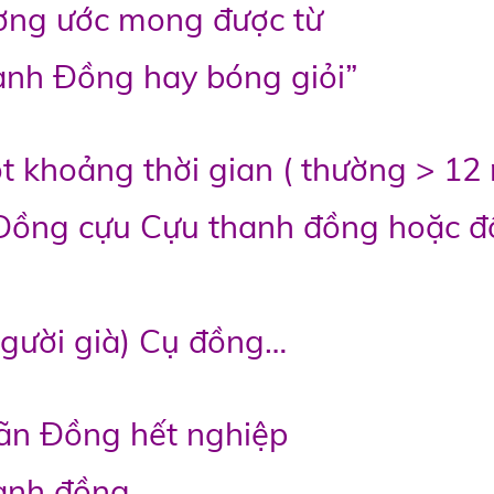
ờng ước mong được từ
ành Đồng hay bóng giỏi”
t khoảng thời gian ( thường > 12
 Đồng cựu Cựu thanh đồng hoặc 
người già) Cụ đồng…
mãn Đồng hết nghiệp
hanh đồng