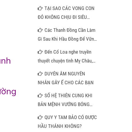
TẠI SAO CÁC VONG CON
ĐỎ KHÔNG CHỊU ĐI SIÊU
THOÁT
Các Thanh Đồng Cần Làm
Gì Sau Khi Hầu Đồng Để Vững
Căn Cơ Việc bước vào con
Đến Cổ Loa nghe truyền
đường Đạo Mẫu Tứ Phủ:
ánh
thuyết chuyện tình Mỵ Châu,
thăm pho tượng đá trong am
DUYÊN ÂM NGUYÊN
cổ
NHÂN GÂY Ế CHO CÁC BẠN
ường
SỐ HỆ THIÊN CUNG KHI
BẢN MỆNH VƯỚNG BÓNG
CÀN KHÔN VÀ LỜI GIẢI MÃ
QUY Y TAM BẢO CÓ ĐƯỢC
CHO NHỮNG TRUÂN CHUYÊN
HẦU THÁNH KHÔNG?
DƯƠNG THẾ