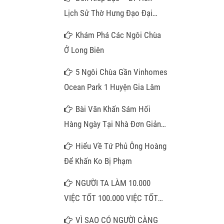
Lịch Sử Thờ Hưng Đạo Đại
Vương
Khám Phá Các Ngôi Chùa
Ở Long Biên
5 Ngôi Chùa Gần Vinhomes
Ocean Park 1 Huyện Gia Lâm
Bài Văn Khấn Sám Hối
Hàng Ngày Tại Nhà Đơn Giản
Nhất
Hiểu Về Tứ Phủ Ông Hoàng
Để Khấn Ko Bị Phạm
NGƯỜI TA LÀM 10.000
VIỆC TỐT 100.000 VIỆC TỐT
KHÔNG BẰNG QUÝ VỊ NIỆM
VÌ SAO CÓ NGƯỜI CÀNG