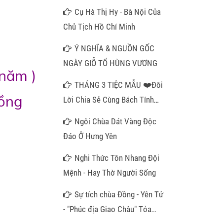
Cụ Hà Thị Hy - Bà Nội Của
Chủ Tịch Hồ Chí Minh
Ý NGHĨA & NGUỒN GỐC
NGÀY GIỖ TỔ HÙNG VƯƠNG
 năm )
THÁNG 3 TIỆC MẪU ❤️Đôi
đồng
Lời Chia Sẻ Cùng Bách Tính
Gần Xa❤️
Ngôi Chùa Dát Vàng Độc
Đáo Ở Hưng Yên
Nghi Thức Tôn Nhang Đội
Mệnh - Hay Thờ Người Sống
Sự tích chùa Đồng - Yên Tử
- "Phúc địa Giao Châu" Tỏa