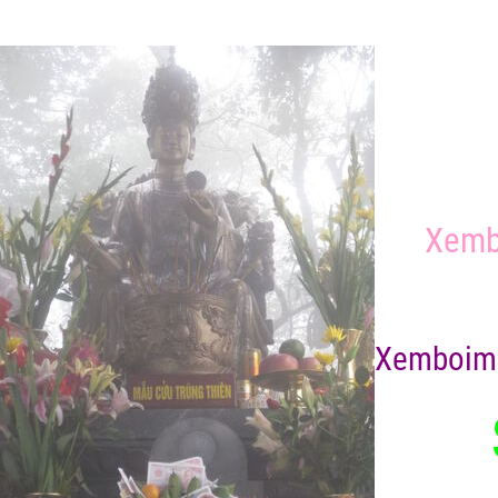
Xemb
X
emboim