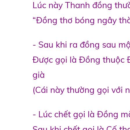
Lúc này Thanh đồng thư
“Đồng thơ bóng ngây th
- Sau khi ra đồng sau mộ
Được gọi là Đồng thuộc
già
(Cái này thường gọi với 
- Lúc chết gọi là Đồng 
Sau khi chết gọi là Cố t