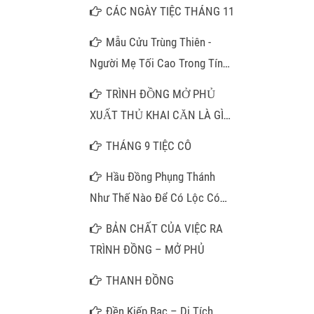
CÁC NGÀY TIỆC THÁNG 11
Mẫu Cửu Trùng Thiên -
Người Mẹ Tối Cao Trong Tín
Ngưỡng Thờ Mẫu
TRÌNH ĐỒNG MỞ PHỦ
XUẤT THỦ KHAI CĂN LÀ GÌ
???
THÁNG 9 TIỆC CÔ
Hầu Đồng Phụng Thánh
Như Thế Nào Để Có Lộc Có
Phúc?
BẢN CHẤT CỦA VIỆC RA
TRÌNH ĐỒNG – MỞ PHỦ
THANH ĐỒNG
Đền Kiếp Bạc – Di Tích