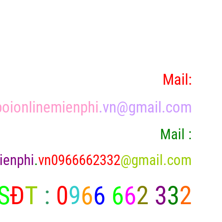
Mail:
oionlinemienphi
.vn@gmail.com
Mail :
ienphi
.
vn0966662332
@gmail.com
S
Đ
T
:
0
9
6
6
6
6
2
3
3
2