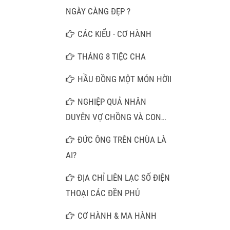
MỘT CÂU NAM MÔ A DI ĐÀ
NGÀY CÀNG ĐẸP ?
PHẬT
CÁC KIỂU - CƠ HÀNH
THÁNG 8 TIỆC CHA
HẦU ĐỒNG MỘT MÓN HỜII
NGHIỆP QUẢ NHÂN
DUYÊN VỢ CHỒNG VÀ CON
CÁI
ĐỨC ÔNG TRÊN CHÙA LÀ
AI?
ĐỊA CHỈ LIÊN LẠC SỐ ĐIỆN
THOẠI CÁC ĐỀN PHỦ
CƠ HÀNH & MA HÀNH