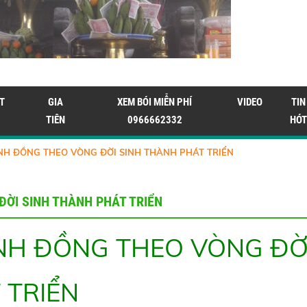
T
GIA
XEM BÓI MIỄN PHÍ
VIDEO
TIN
TIÊN
0966662332
HÓT
NH ĐỒNG THEO VÒNG ĐỜI SINH THÀNH PHÁT TRIỂN
ĐỜI SINH THÀNH PHÁT TRIỂN
NH ĐỒNG THEO VÒNG ĐỜ
 TRIỂN