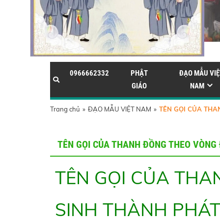
0966662332
PHẬT
ĐẠO MẪU VIỆ
GIÁO
NAM
Trang chủ
»
ĐẠO MẪU VIỆT NAM
»
TÊN GỌI CỦA THA
TÊN GỌI CỦA THANH ĐỒNG THEO VÒNG 
TÊN GỌI CỦA THA
SINH THÀNH PHÁT