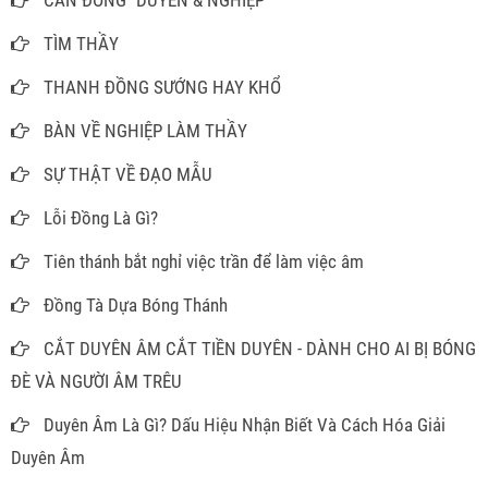
CĂN ĐỒNG "DUYÊN & NGHIỆP"
TÌM THẦY
THANH ĐỒNG SƯỚNG HAY KHỔ
BÀN VỀ NGHIỆP LÀM THẦY
SỰ THẬT VỀ ĐẠO MẪU
Lỗi Đồng Là Gì?
Tiên thánh bắt nghỉ việc trần để làm việc âm
Đồng Tà Dựa Bóng Thánh
CẮT DUYÊN ÂM CẮT TIỀN DUYÊN - DÀNH CHO AI BỊ BÓNG
ĐÈ VÀ NGƯỜI ÂM TRÊU
Duyên Âm Là Gì? Dấu Hiệu Nhận Biết Và Cách Hóa Giải
Duyên Âm