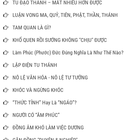
TU ĐẠO THÁNH – MẤT NHIỀU HƠN ĐƯỢC
LUẬN VONG MA, QUỶ, TIÊN, PHẬT, THẦN, THÁNH
TAM QUAN LÀ GÌ?
KHỔ QUEN RỒI SƯỚNG KHÔNG "CHỊU" ĐƯỢC
Làm Phúc (Phước) Đức Đúng Nghĩa Là Như Thế Nào?
LẬP ĐIỆN TU THÁNH
NÔ LỆ VĂN HÓA - NÔ LỆ TƯ TƯỞNG
KHÓC VÀ NGỪNG KHÓC
“THỨC TỈNH” Hay Là “NGÁO”?
NGƯỜI CÓ “ÂM PHÚC”
ĐỒNG ÂM KHÓ LÀM VIỆC DƯƠNG