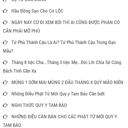
Hầu Đồng Sao Cho Có LỘC
NGÀY NAY CỨ ĐI XEM BÓI THÌ AI CŨNG ĐƯỢC PHÁN CÓ
CĂN PHẢI MỞ PHỦ
Tứ Phủ Thánh Cậu Là Ai? Tứ Phủ Thánh Cậu Trong Đạo
Mẫu?
Tháng 8 tiệc Cha...Tháng 3 tiệc Mẹ...Đôi Lời Chia Sẻ Cùng
Bách Tính Gần Xa
MÙNG 1 SỚM MAI MÙNG 2 ĐẦU THÁNG 4 QUÝ MÃO NIÊN
Những Điều Phật Tử Mới Quy y Tam Bảo Cần biết
NGHI THỨC QUY Y TAM BẢO
NHỮNG ĐIỀU CĂN BẢN CHO CÁC PHẬT TỬ MỚI QUY Y
TAM BẢO