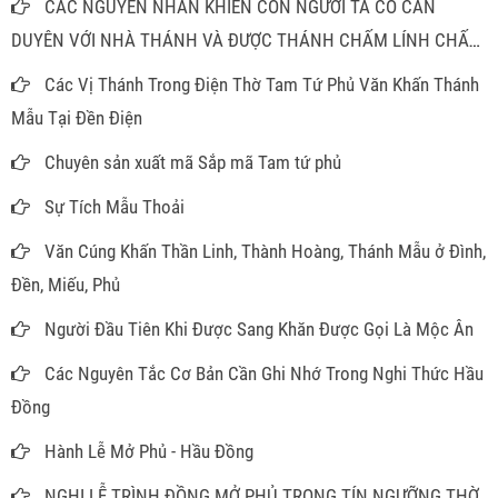
CÁC NGUYÊN NHÂN KHIẾN CON NGƯỜI TA CÓ CĂN
DUYÊN VỚI NHÀ THÁNH VÀ ĐƯỢC THÁNH CHẤM LÍNH CHẤM
ĐỒNG
Các Vị Thánh Trong Điện Thờ Tam Tứ Phủ Văn Khấn Thánh
Mẫu Tại Đền Điện
Chuyên sản xuất mã Sắp mã Tam tứ phủ
Sự Tích Mẫu Thoải
Văn Cúng Khấn Thần Linh, Thành Hoàng, Thánh Mẫu ở Đình,
Đền, Miếu, Phủ
Người Đầu Tiên Khi Được Sang Khăn Được Gọi Là Mộc Ân
Các Nguyên Tắc Cơ Bản Cần Ghi Nhớ Trong Nghi Thức Hầu
Đồng
Hành Lễ Mở Phủ - Hầu Đồng
NGHI LỄ TRÌNH ĐỒNG MỞ PHỦ TRONG TÍN NGƯỠNG THỜ