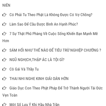
NIÊN
Có Phải Tu Theo Phật Là Không Được Có Vợ Chồng?
Làm Sao Để Cầu Được Bình An Hạnh Phúc?
7 Sự Thật Phũ Phàng Về Cuộc Sống Khiến Bạn Mạnh Mẽ
Hơn
SÁM HỐI NHƯ THẾ NÀO ĐỂ TIÊU TRỪ NGHIỆP CHƯỚNG ?
NGŨ NGHỊCH,THẬP ÁC LÀ TỘI GÌ?
Cô Gái Và Thầy Tu
THAI NHI NGHE KINH GIẢI OÁN HỜN
Giáo Dục Con Theo Phật Pháp Để Trở Thành Người Tài Đức
Vẹn Toàn
Một Số Lưu Ý Khi Hầu Nhà Trần