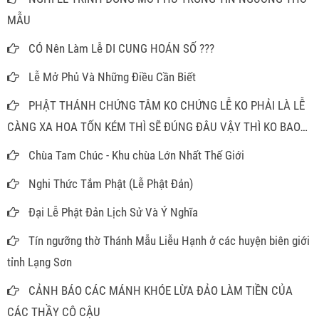
MẪU
CÓ Nên Làm Lễ DI CUNG HOÁN SỐ ???
Lễ Mở Phủ Và Những Điều Cần Biết
PHẬT THÁNH CHỨNG TÂM KO CHỨNG LỄ KO PHẢI LÀ LỄ
CÀNG XA HOA TỐN KÉM THÌ SẼ ĐÚNG ĐÂU VẬY THÌ KO BAO
GIỜ PHẢI MÂM CAO CỖ ĐẦY ĐỂ LÀM GÌ
Chùa Tam Chúc - Khu chùa Lớn Nhất Thế Giới
Nghi Thức Tắm Phật (Lễ Phật Đản)
Đại Lễ Phật Đản Lịch Sử Và Ý Nghĩa
Tín ngưỡng thờ Thánh Mẫu Liễu Hạnh ở các huyện biên giới
tỉnh Lạng Sơn
CẢNH BÁO CÁC MÁNH KHÓE LỪA ĐẢO LÀM TIỀN CỦA
CÁC THẦY CÔ CẬU