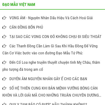
ĐẠO MẪU VIỆT NAM
VONG ÁM - Nguyên Nhân Dấu Hiệu Và Cách Hoá Giải
CĂN ĐỒNG BỐN PHỦ
TẠI SAO CÁC VONG CON ĐỎ KHÔNG CHỊU ĐI SIÊU THOÁT
Các Thanh Đồng Cần Làm Gì Sau Khi Hầu Đồng Để Vững
Căn Cơ Việc bước vào con đường Đạo Mẫu Tứ Phủ:
Đến Cổ Loa nghe truyền thuyết chuyện tình Mỵ Châu, thăm
pho tượng đá trong am cổ
DUYÊN ÂM NGUYÊN NHÂN GÂY Ế CHO CÁC BẠN
SỐ HỆ THIÊN CUNG KHI BẢN MỆNH VƯỚNG BÓNG CÀN
KHÔN VÀ LỜI GIẢI MÃ CHO NHỮNG TRUÂN CHUYÊN DƯƠNG
THẾ
QUY Y TAM BẢO CÓ ĐƯỢC HẦU THÁNH KHÔNG?