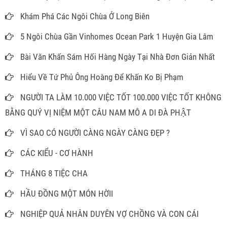
Khám Phá Các Ngôi Chùa Ở Long Biên
5 Ngôi Chùa Gần Vinhomes Ocean Park 1 Huyện Gia Lâm
Bài Văn Khấn Sám Hối Hàng Ngày Tại Nhà Đơn Giản Nhất
Hiểu Về Tứ Phủ Ông Hoàng Để Khấn Ko Bị Phạm
NGƯỜI TA LÀM 10.000 VIỆC TỐT 100.000 VIỆC TỐT KHÔNG
BẰNG QUÝ VỊ NIỆM MỘT CÂU NAM MÔ A DI ĐÀ PHẬT
VÌ SAO CÓ NGƯỜI CÀNG NGÀY CÀNG ĐẸP ?
CÁC KIỂU - CƠ HÀNH
THÁNG 8 TIỆC CHA
HẦU ĐỒNG MỘT MÓN HỜII
NGHIỆP QUẢ NHÂN DUYÊN VỢ CHỒNG VÀ CON CÁI