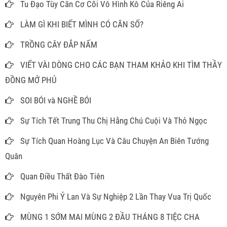
Tu Đạo Tùy Căn Cơ Cõi Vô Hình Kô Của Riêng Ai
LÀM GÌ KHI BIẾT MÌNH CÓ CĂN SỐ?
TRỒNG CÂY ĐẮP NẤM
VIẾT VÀI DÒNG CHO CÁC BẠN THAM KHẢO KHI TÌM THẦY
ĐỒNG MỞ PHỦ
SOI BÓI và NGHỀ BÓI
Sự Tích Tết Trung Thu Chị Hằng Chú Cuội Và Thỏ Ngọc
Sự Tích Quan Hoàng Lục Và Câu Chuyện An Biên Tướng
Quân
Quan Điều Thất Đào Tiên
Nguyên Phi Ỷ Lan Và Sự Nghiệp 2 Lần Thay Vua Trị Quốc
MÙNG 1 SỚM MAI MÙNG 2 ĐẦU THÁNG 8 TIỆC CHA