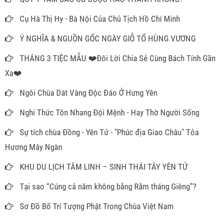
Cụ Hà Thị Hy - Bà Nội Của Chủ Tịch Hồ Chí Minh
Ý NGHĨA & NGUỒN GỐC NGÀY GIỖ TỔ HÙNG VƯƠNG
THÁNG 3 TIỆC MẪU ❤️Đôi Lời Chia Sẻ Cùng Bách Tính Gần
Xa❤️
Ngôi Chùa Dát Vàng Độc Đáo Ở Hưng Yên
Nghi Thức Tôn Nhang Đội Mệnh - Hay Thờ Người Sống
Sự tích chùa Đồng - Yên Tử - "Phúc địa Giao Châu" Tỏa
Hương Mây Ngàn
KHU DU LỊCH TÂM LINH – SINH THÁI TÂY YÊN TỬ
Tại sao “Cúng cả năm không bằng Rằm tháng Giêng”?
Sơ Đồ Bố Trí Tượng Phật Trong Chùa Việt Nam