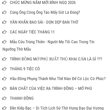
CHÚC MỪNG NĂM MỚI BÍNH NGỌ 2026
Cúng Ông Công Ông Táo Mấy Giờ Là Đúng?
VĂN KHẤN BAO SÁI - DỌN DẸP BAN THỜ
CÁC NGÀY TIỆC THÁNG 11
Mẫu Cửu Trùng Thiên - Người Mẹ Tối Cao Trong Tín
Ngưỡng Thờ Mẫu
TRÌNH ĐỒNG MỞ PHỦ XUẤT THỦ KHAI CĂN LÀ GÌ ???
THÁNG 9 TIỆC CÔ
Hầu Đồng Phụng Thánh Như Thế Nào Để Có Lộc Có Phúc?
BẢN CHẤT CỦA VIỆC RA TRÌNH ĐỒNG – MỞ PHỦ
THANH ĐỒNG
Đền Kiếp Bạc – Di Tích Lịch Sử Thờ Hưng Đạo Đại Vương