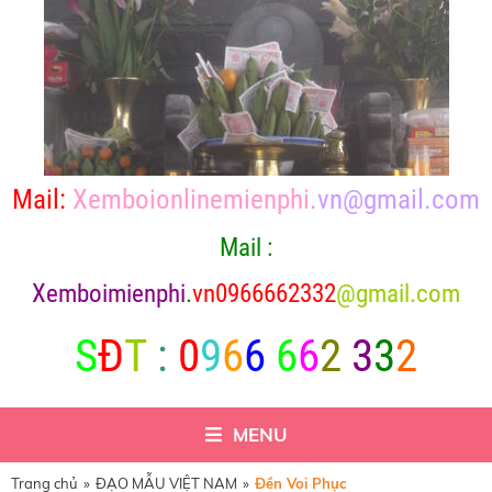
Mail:
Xemboionlinemienphi
.vn@gmail.com
Mail :
X
emboimienphi
.
vn0966662332
@gmail.com
S
Đ
T
:
0
9
6
6
6
6
2
3
3
2
MENU
Trang chủ
»
ĐẠO MẪU VIỆT NAM
»
Đền Voi Phục