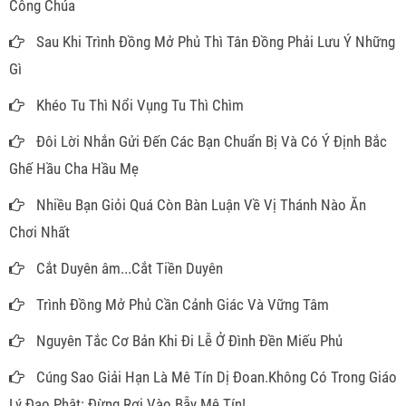
Công Chúa
Sau Khi Trình Đồng Mở Phủ Thì Tân Đồng Phải Lưu Ý Những
Gì
Khéo Tu Thì Nổi Vụng Tu Thì Chìm
Đôi Lời Nhắn Gửi Đến Các Bạn Chuẩn Bị Và Có Ý Định Bắc
Ghế Hầu Cha Hầu Mẹ
Nhiều Bạn Giỏi Quá Còn Bàn Luận Về Vị Thánh Nào Ăn
Chơi Nhất
Cắt Duyên âm...Cắt Tiền Duyên
Trình Đồng Mở Phủ Cần Cảnh Giác Và Vững Tâm
Nguyên Tắc Cơ Bản Khi Đi Lễ Ở Đình Đền Miếu Phủ
Cúng Sao Giải Hạn Là Mê Tín Dị Đoan.Không Có Trong Giáo
Lý Đạo Phật: Đừng Rơi Vào Bẫy Mê Tín!