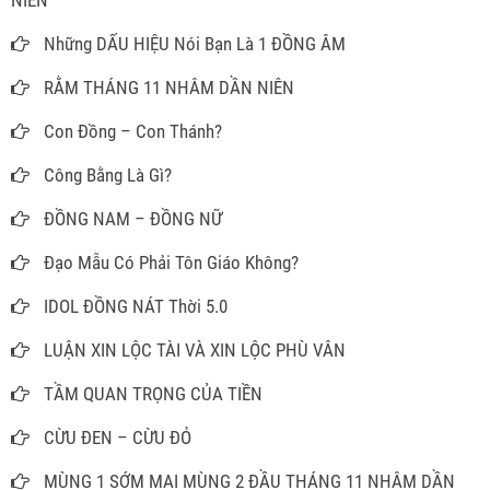
NIÊN
Những DẤU HIỆU Nói Bạn Là 1 ĐỒNG ÂM
RẰM THÁNG 11 NHÂM DẦN NIÊN
Con Đồng – Con Thánh?
Công Bằng Là Gì?
ĐỒNG NAM – ĐỒNG NỮ
Đạo Mẫu Có Phải Tôn Giáo Không?
IDOL ĐỒNG NÁT Thời 5.0
LUẬN XIN LỘC TÀI VÀ XIN LỘC PHÙ VÂN
TẦM QUAN TRỌNG CỦA TIỀN
CỪU ĐEN – CỪU ĐỎ
MÙNG 1 SỚM MAI MÙNG 2 ĐẦU THÁNG 11 NHÂM DẦN