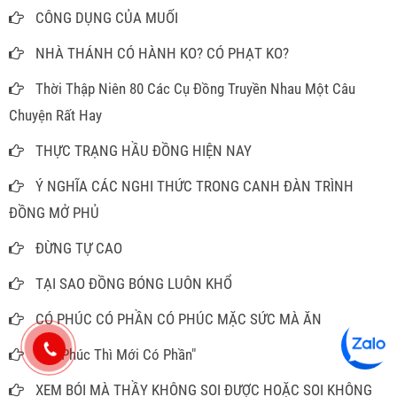
CÔNG DỤNG CỦA MUỐI
NHÀ THÁNH CÓ HÀNH KO? CÓ PHẠT KO?
Thời Thập Niên 80 Các Cụ Đồng Truyền Nhau Một Câu
Chuyện Rất Hay
THỰC TRẠNG HẦU ĐỒNG HIỆN NAY
Ý NGHĨA CÁC NGHI THỨC TRONG CANH ĐÀN TRÌNH
ĐỒNG MỞ PHỦ
ĐỪNG TỰ CAO
TẠI SAO ĐỒNG BÓNG LUÔN KHỔ
CÓ PHÚC CÓ PHẦN CÓ PHÚC MẶC SỨC MÀ ĂN
“Có Phúc Thì Mới Có Phần"
XEM BÓI MÀ THẦY KHÔNG SOI ĐƯỢC HOẶC SOI KHÔNG