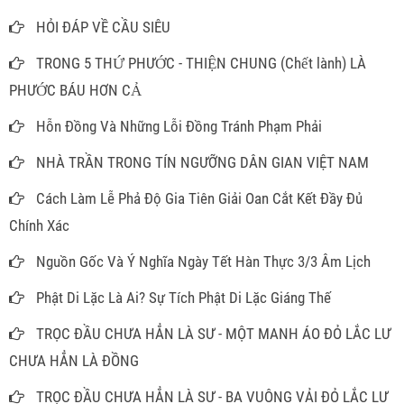
HỎI ĐÁP VỀ CẦU SIÊU
TRONG 5 THỨ PHƯỚC - THIỆN CHUNG (Chết lành) LÀ
PHƯỚC BÁU HƠN CẢ
Hỗn Đồng Và Những Lỗi Đồng Tránh Phạm Phải
NHÀ TRẦN TRONG TÍN NGƯỠNG DÂN GIAN VIỆT NAM
Cách Làm Lễ Phả Độ Gia Tiên Giải Oan Cắt Kết Đầy Đủ
Chính Xác
Nguồn Gốc Và Ý Nghĩa Ngày Tết Hàn Thực 3/3 Âm Lịch
Phật Di Lặc Là Ai? Sự Tích Phật Di Lặc Giáng Thế
TRỌC ĐẦU CHƯA HẲN LÀ SƯ - MỘT MANH ÁO ĐỎ LẮC LƯ
CHƯA HẲN LÀ ĐỒNG
TRỌC ĐẦU CHƯA HẲN LÀ SƯ - BA VUÔNG VẢI ĐỎ LẮC LƯ