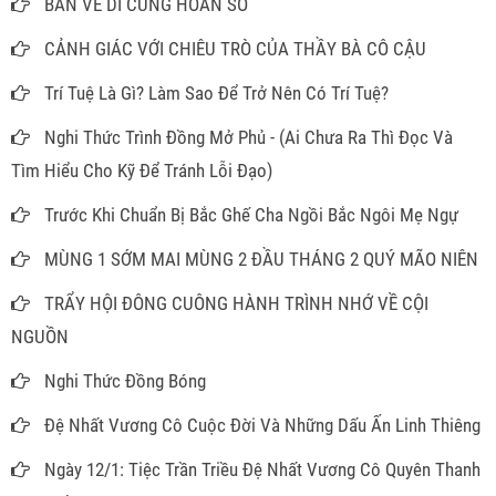
BÀN VỀ DI CUNG HOÁN SỐ
CẢNH GIÁC VỚI CHIÊU TRÒ CỦA THẦY BÀ CÔ CẬU
Trí Tuệ Là Gì? Làm Sao Để Trở Nên Có Trí Tuệ?
Nghi Thức Trình Đồng Mở Phủ - (Ai Chưa Ra Thì Đọc Và
Tìm Hiểu Cho Kỹ Để Tránh Lỗi Đạo)
Trước Khi Chuẩn Bị Bắc Ghế Cha Ngồi Bắc Ngôi Mẹ Ngự
MÙNG 1 SỚM MAI MÙNG 2 ĐẦU THÁNG 2 QUÝ MÃO NIÊN
TRẨY HỘI ĐÔNG CUÔNG HÀNH TRÌNH NHỚ VỀ CỘI
NGUỒN
Nghi Thức Đồng Bóng
Đệ Nhất Vương Cô Cuộc Đời Và Những Dấu Ấn Linh Thiêng
Ngày 12/1: Tiệc Trần Triều Đệ Nhất Vương Cô Quyên Thanh