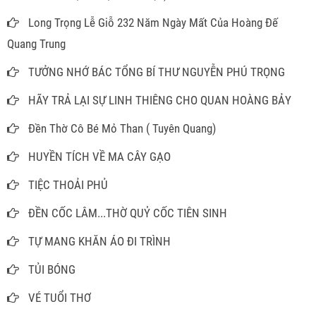
Long Trọng Lễ Giỗ 232 Năm Ngày Mất Của Hoàng Đế
Quang Trung
TƯỞNG NHỚ BÁC TỔNG BÍ THƯ NGUYỄN PHÚ TRỌNG
HÃY TRẢ LẠI SỰ LINH THIÊNG CHO QUAN HOÀNG BẢY
Đền Thờ Cô Bé Mỏ Than ( Tuyên Quang)
HUYỀN TÍCH VỀ MA CÂY GẠO
TIỆC THOẢI PHỦ
ĐỀN CỐC LÂM...THỜ QUỶ CỐC TIÊN SINH
TỰ MANG KHĂN ÁO ĐI TRÌNH
TỦI BÓNG
VÉ TUỔI THƠ