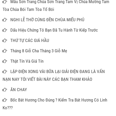
Mẫu Sơn Trang Chúa Sơn Trang Tam Vị Chúa Mường Tam
Tòa Chúa Bói Tam Tòa Tổ Bói
NGHI LỄ THỜ CÚNG ĐỀN CHÙA MIẾU PHỦ
Dấu Hiệu Chứng Tỏ Bạn Đã Tu Hành Từ Kiếp Trước
THỨ TỰ CÁC GIÁ HẦU
Tháng 8 Giỗ Cha Tháng 3 Giỗ Mẹ
Thật Tín Và Giả Tín
LẬP ĐIỆN XONG VÀI BỮA LẠI GIẢI ĐIỆN ĐANG LÀ VẤN
NẠN NAY TÔI VIẾT BÀI NÀY CÁC BẠN THAM KHẢO
ĂN CHAY
Bốc Bát Hương Cho Đúng ? Kiểm Tra Bát Hương Có Linh
Ko???