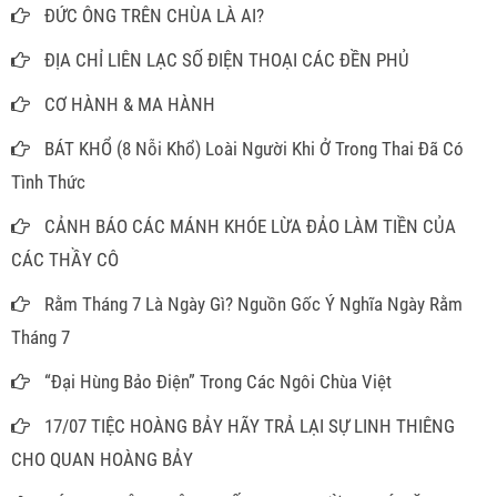
ĐỨC ÔNG TRÊN CHÙA LÀ AI?
ĐỊA CHỈ LIÊN LẠC SỐ ĐIỆN THOẠI CÁC ĐỀN PHỦ
CƠ HÀNH & MA HÀNH
BÁT KHỔ (8 Nỗi Khổ) Loài Người Khi Ở Trong Thai Đã Có
Tình Thức
CẢNH BÁO CÁC MÁNH KHÓE LỪA ĐẢO LÀM TIỀN CỦA
CÁC THẦY CÔ
Rằm Tháng 7 Là Ngày Gì? Nguồn Gốc Ý Nghĩa Ngày Rằm
Tháng 7
“Đại Hùng Bảo Điện” Trong Các Ngôi Chùa Việt
17/07 TIỆC HOÀNG BẢY HÃY TRẢ LẠI SỰ LINH THIÊNG
CHO QUAN HOÀNG BẢY