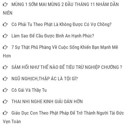
MÙNG 1 SỚM MAI MÙNG 2 ĐẦU THÁNG 11 NHÂM DẦN
NIÊN
Có Phải Tu Theo Phật Là Không Được Có Vợ Chồng?
Làm Sao Để Cầu Được Bình An Hạnh Phúc?
7 Sự Thật Phũ Phàng Về Cuộc Sống Khiến Bạn Mạnh Mẽ
Hơn
SÁM HỐI NHƯ THẾ NÀO ĐỂ TIÊU TRỪ NGHIỆP CHƯỚNG ?
NGŨ NGHỊCH,THẬP ÁC LÀ TỘI GÌ?
Cô Gái Và Thầy Tu
THAI NHI NGHE KINH GIẢI OÁN HỜN
Giáo Dục Con Theo Phật Pháp Để Trở Thành Người Tài Đức
Vẹn Toàn