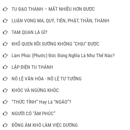
TU ĐẠO THÁNH – MẤT NHIỀU HƠN ĐƯỢC
LUẬN VONG MA, QUỶ, TIÊN, PHẬT, THẦN, THÁNH
TAM QUAN LÀ GÌ?
KHỔ QUEN RỒI SƯỚNG KHÔNG "CHỊU" ĐƯỢC
Làm Phúc (Phước) Đức Đúng Nghĩa Là Như Thế Nào?
LẬP ĐIỆN TU THÁNH
NÔ LỆ VĂN HÓA - NÔ LỆ TƯ TƯỞNG
KHÓC VÀ NGỪNG KHÓC
“THỨC TỈNH” Hay Là “NGÁO”?
NGƯỜI CÓ “ÂM PHÚC”
ĐỒNG ÂM KHÓ LÀM VIỆC DƯƠNG