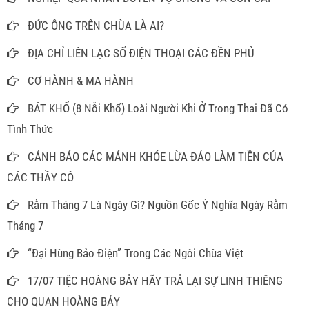
ĐỨC ÔNG TRÊN CHÙA LÀ AI?
ĐỊA CHỈ LIÊN LẠC SỐ ĐIỆN THOẠI CÁC ĐỀN PHỦ
CƠ HÀNH & MA HÀNH
BÁT KHỔ (8 Nỗi Khổ) Loài Người Khi Ở Trong Thai Đã Có
Tình Thức
CẢNH BÁO CÁC MÁNH KHÓE LỪA ĐẢO LÀM TIỀN CỦA
CÁC THẦY CÔ
Rằm Tháng 7 Là Ngày Gì? Nguồn Gốc Ý Nghĩa Ngày Rằm
Tháng 7
“Đại Hùng Bảo Điện” Trong Các Ngôi Chùa Việt
17/07 TIỆC HOÀNG BẢY HÃY TRẢ LẠI SỰ LINH THIÊNG
CHO QUAN HOÀNG BẢY