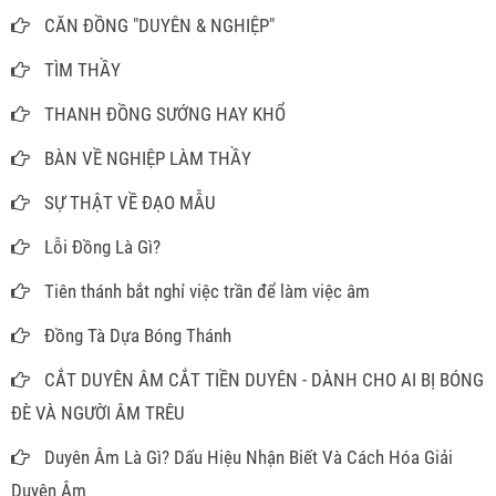
CĂN ĐỒNG "DUYÊN & NGHIỆP"
TÌM THẦY
THANH ĐỒNG SƯỚNG HAY KHỔ
BÀN VỀ NGHIỆP LÀM THẦY
SỰ THẬT VỀ ĐẠO MẪU
Lỗi Đồng Là Gì?
Tiên thánh bắt nghỉ việc trần để làm việc âm
Đồng Tà Dựa Bóng Thánh
CẮT DUYÊN ÂM CẮT TIỀN DUYÊN - DÀNH CHO AI BỊ BÓNG
ĐÈ VÀ NGƯỜI ÂM TRÊU
Duyên Âm Là Gì? Dấu Hiệu Nhận Biết Và Cách Hóa Giải
Duyên Âm