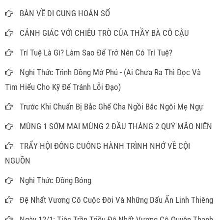
BÀN VỀ DI CUNG HOÁN SỐ
CẢNH GIÁC VỚI CHIÊU TRÒ CỦA THẦY BÀ CÔ CẬU
Trí Tuệ Là Gì? Làm Sao Để Trở Nên Có Trí Tuệ?
Nghi Thức Trình Đồng Mở Phủ - (Ai Chưa Ra Thì Đọc Và
Tìm Hiểu Cho Kỹ Để Tránh Lỗi Đạo)
Trước Khi Chuẩn Bị Bắc Ghế Cha Ngồi Bắc Ngôi Mẹ Ngự
MÙNG 1 SỚM MAI MÙNG 2 ĐẦU THÁNG 2 QUÝ MÃO NIÊN
TRẨY HỘI ĐÔNG CUÔNG HÀNH TRÌNH NHỚ VỀ CỘI
NGUỒN
Nghi Thức Đồng Bóng
Đệ Nhất Vương Cô Cuộc Đời Và Những Dấu Ấn Linh Thiêng
Ngày 12/1: Tiệc Trần Triều Đệ Nhất Vương Cô Quyên Thanh