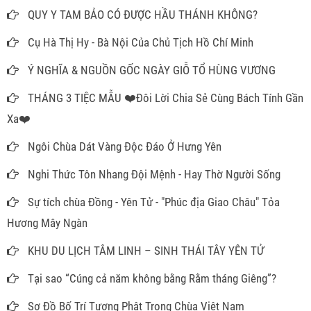
THẾ
QUY Y TAM BẢO CÓ ĐƯỢC HẦU THÁNH KHÔNG?
Cụ Hà Thị Hy - Bà Nội Của Chủ Tịch Hồ Chí Minh
Ý NGHĨA & NGUỒN GỐC NGÀY GIỖ TỔ HÙNG VƯƠNG
THÁNG 3 TIỆC MẪU ❤️Đôi Lời Chia Sẻ Cùng Bách Tính Gần
Xa❤️
Ngôi Chùa Dát Vàng Độc Đáo Ở Hưng Yên
Nghi Thức Tôn Nhang Đội Mệnh - Hay Thờ Người Sống
Sự tích chùa Đồng - Yên Tử - "Phúc địa Giao Châu" Tỏa
Hương Mây Ngàn
KHU DU LỊCH TÂM LINH – SINH THÁI TÂY YÊN TỬ
Tại sao “Cúng cả năm không bằng Rằm tháng Giêng”?
Sơ Đồ Bố Trí Tượng Phật Trong Chùa Việt Nam