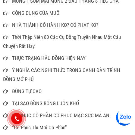
MÙNG 1 SỚM MAI MÙNG 2 ĐẦU THÁNG 8 TIỆC CHA
CÔNG DỤNG CỦA MUỐI
NHÀ THÁNH CÓ HÀNH KO? CÓ PHẠT KO?
Thời Thập Niên 80 Các Cụ Đồng Truyền Nhau Một Câu
Chuyện Rất Hay
THỰC TRẠNG HẦU ĐỒNG HIỆN NAY
Ý NGHĨA CÁC NGHI THỨC TRONG CANH ĐÀN TRÌNH
ĐỒNG MỞ PHỦ
ĐỪNG TỰ CAO
TẠI SAO ĐỒNG BÓNG LUÔN KHỔ
CÓ PHÚC CÓ PHẦN CÓ PHÚC MẶC SỨC MÀ ĂN
“Có Phúc Thì Mới Có Phần"