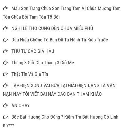
Mẫu Sơn Trang Chúa Sơn Trang Tam Vị Chúa Mường Tam
Tòa Chúa Bói Tam Tòa Tổ Bói
NGHI LỄ THỜ CÚNG ĐỀN CHÙA MIẾU PHỦ
Dấu Hiệu Chứng Tỏ Bạn Đã Tu Hành Từ Kiếp Trước
THỨ TỰ CÁC GIÁ HẦU
Tháng 8 Giỗ Cha Tháng 3 Giỗ Mẹ
Thật Tín Và Giả Tín
LẬP ĐIỆN XONG VÀI BỮA LẠI GIẢI ĐIỆN ĐANG LÀ VẤN
NẠN NAY TÔI VIẾT BÀI NÀY CÁC BẠN THAM KHẢO
ĂN CHAY
Bốc Bát Hương Cho Đúng ? Kiểm Tra Bát Hương Có Linh
Ko???