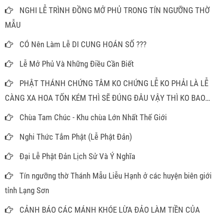
NGHI LỄ TRÌNH ĐỒNG MỞ PHỦ TRONG TÍN NGƯỠNG THỜ
MẪU
CÓ Nên Làm Lễ DI CUNG HOÁN SỐ ???
Lễ Mở Phủ Và Những Điều Cần Biết
PHẬT THÁNH CHỨNG TÂM KO CHỨNG LỄ KO PHẢI LÀ LỄ
CÀNG XA HOA TỐN KÉM THÌ SẼ ĐÚNG ĐÂU VẬY THÌ KO BAO
GIỜ PHẢI MÂM CAO CỖ ĐẦY ĐỂ LÀM GÌ
Chùa Tam Chúc - Khu chùa Lớn Nhất Thế Giới
Nghi Thức Tắm Phật (Lễ Phật Đản)
Đại Lễ Phật Đản Lịch Sử Và Ý Nghĩa
Tín ngưỡng thờ Thánh Mẫu Liễu Hạnh ở các huyện biên giới
tỉnh Lạng Sơn
CẢNH BÁO CÁC MÁNH KHÓE LỪA ĐẢO LÀM TIỀN CỦA