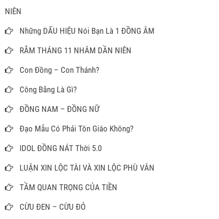
NIÊN
Những DẤU HIỆU Nói Bạn Là 1 ĐỒNG ÂM
RẰM THÁNG 11 NHÂM DẦN NIÊN
Con Đồng – Con Thánh?
Công Bằng Là Gì?
ĐỒNG NAM – ĐỒNG NỮ
Đạo Mẫu Có Phải Tôn Giáo Không?
IDOL ĐỒNG NÁT Thời 5.0
LUẬN XIN LỘC TÀI VÀ XIN LỘC PHÙ VÂN
TẦM QUAN TRỌNG CỦA TIỀN
CỪU ĐEN – CỪU ĐỎ