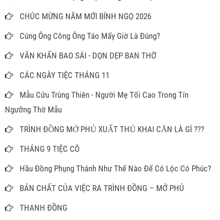
CHÚC MỪNG NĂM MỚI BÍNH NGỌ 2026
Cúng Ông Công Ông Táo Mấy Giờ Là Đúng?
VĂN KHẤN BAO SÁI - DỌN DẸP BAN THỜ
CÁC NGÀY TIỆC THÁNG 11
Mẫu Cửu Trùng Thiên - Người Mẹ Tối Cao Trong Tín
Ngưỡng Thờ Mẫu
TRÌNH ĐỒNG MỞ PHỦ XUẤT THỦ KHAI CĂN LÀ GÌ ???
THÁNG 9 TIỆC CÔ
Hầu Đồng Phụng Thánh Như Thế Nào Để Có Lộc Có Phúc?
BẢN CHẤT CỦA VIỆC RA TRÌNH ĐỒNG – MỞ PHỦ
THANH ĐỒNG