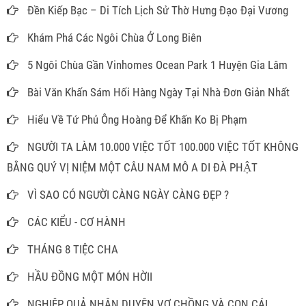
Đền Kiếp Bạc – Di Tích Lịch Sử Thờ Hưng Đạo Đại Vương
Khám Phá Các Ngôi Chùa Ở Long Biên
5 Ngôi Chùa Gần Vinhomes Ocean Park 1 Huyện Gia Lâm
Bài Văn Khấn Sám Hối Hàng Ngày Tại Nhà Đơn Giản Nhất
Hiểu Về Tứ Phủ Ông Hoàng Để Khấn Ko Bị Phạm
NGƯỜI TA LÀM 10.000 VIỆC TỐT 100.000 VIỆC TỐT KHÔNG
BẰNG QUÝ VỊ NIỆM MỘT CÂU NAM MÔ A DI ĐÀ PHẬT
VÌ SAO CÓ NGƯỜI CÀNG NGÀY CÀNG ĐẸP ?
CÁC KIỂU - CƠ HÀNH
THÁNG 8 TIỆC CHA
HẦU ĐỒNG MỘT MÓN HỜII
NGHIỆP QUẢ NHÂN DUYÊN VỢ CHỒNG VÀ CON CÁI