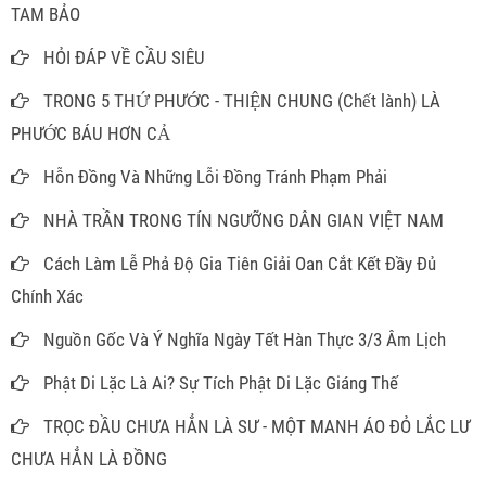
TAM BẢO
HỎI ĐÁP VỀ CẦU SIÊU
TRONG 5 THỨ PHƯỚC - THIỆN CHUNG (Chết lành) LÀ
PHƯỚC BÁU HƠN CẢ
Hỗn Đồng Và Những Lỗi Đồng Tránh Phạm Phải
NHÀ TRẦN TRONG TÍN NGƯỠNG DÂN GIAN VIỆT NAM
Cách Làm Lễ Phả Độ Gia Tiên Giải Oan Cắt Kết Đầy Đủ
Chính Xác
Nguồn Gốc Và Ý Nghĩa Ngày Tết Hàn Thực 3/3 Âm Lịch
Phật Di Lặc Là Ai? Sự Tích Phật Di Lặc Giáng Thế
TRỌC ĐẦU CHƯA HẲN LÀ SƯ - MỘT MANH ÁO ĐỎ LẮC LƯ
CHƯA HẲN LÀ ĐỒNG