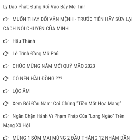
Lý Đạo Phật: Đừng Rơi Vào Bẫy Mê Tín!
MUỐN THAY ĐỔI VẬN MỆNH - TRƯỚC TIÊN HÃY SỬA LẠI
CÁCH NÓI CHUYỆN CỦA MÌNH
Hầu Thánh
Lễ Trình Đồng Mở Phủ
CHÚC MỪNG NĂM MỚI QUÝ MÃO 2023
CÓ NÊN HẦU ĐỒNG ???
LỘC ÂM
Xem Bói Đầu Năm: Coi Chừng “Tiền Mất Họa Mang”
Ngăn Chặn Hành Vi Phạm Pháp Của ''Long Ngáo'' Trên
Mạng Xã Hội
MÙNG 1 SỚM MAI MÙNG 2 ĐẦU THÁNG 12 NHÂM DẦN