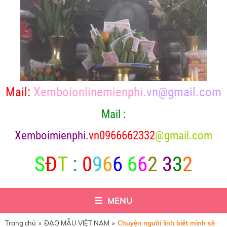
Mail:
Xemboionlinemienphi
.vn@gmail.com
Mail :
X
emboimienphi
.
vn0966662332
@gmail.com
S
Đ
T
:
0
9
6
6
6
6
2
3
3
2
MENU
Trang chủ
»
ĐẠO MẪU VIỆT NAM
»
Chuyện người lính biết mình sẽ