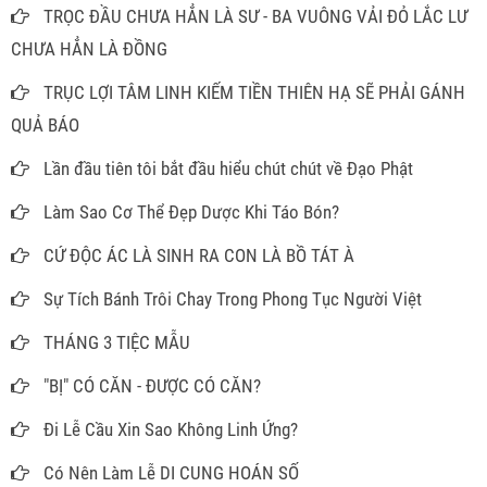
TRỌC ĐẦU CHƯA HẲN LÀ SƯ - BA VUÔNG VẢI ĐỎ LẮC LƯ
CHƯA HẲN LÀ ĐỒNG
TRỤC LỢI TÂM LINH KIẾM TIỀN THIÊN HẠ SẼ PHẢI GÁNH
QUẢ BÁO
Lần đầu tiên tôi bắt đầu hiểu chút chút về Đạo Phật
Làm Sao Cơ Thể Đẹp Dược Khi Táo Bón?
CỨ ĐỘC ÁC LÀ SINH RA CON LÀ BỒ TÁT À
Sự Tích Bánh Trôi Chay Trong Phong Tục Người Việt
THÁNG 3 TIỆC MẪU
"BỊ" CÓ CĂN - ĐƯỢC CÓ CĂN?
Đi Lễ Cầu Xin Sao Không Linh Ứng?
Có Nên Làm Lễ DI CUNG HOÁN SỐ