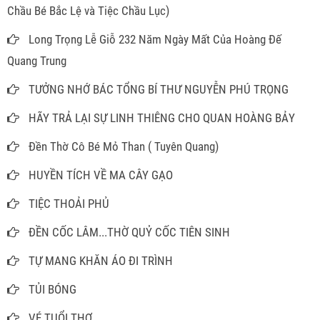
Chầu Bé Bắc Lệ và Tiệc Chầu Lục)
Long Trọng Lễ Giỗ 232 Năm Ngày Mất Của Hoàng Đế
Quang Trung
TƯỞNG NHỚ BÁC TỔNG BÍ THƯ NGUYỄN PHÚ TRỌNG
HÃY TRẢ LẠI SỰ LINH THIÊNG CHO QUAN HOÀNG BẢY
Đền Thờ Cô Bé Mỏ Than ( Tuyên Quang)
HUYỀN TÍCH VỀ MA CÂY GẠO
TIỆC THOẢI PHỦ
ĐỀN CỐC LÂM...THỜ QUỶ CỐC TIÊN SINH
TỰ MANG KHĂN ÁO ĐI TRÌNH
TỦI BÓNG
VÉ TUỔI THƠ