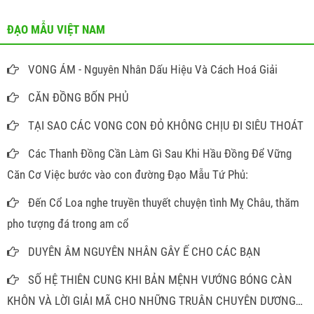
ĐẠO MẪU VIỆT NAM
VONG ÁM - Nguyên Nhân Dấu Hiệu Và Cách Hoá Giải
CĂN ĐỒNG BỐN PHỦ
TẠI SAO CÁC VONG CON ĐỎ KHÔNG CHỊU ĐI SIÊU THOÁT
Các Thanh Đồng Cần Làm Gì Sau Khi Hầu Đồng Để Vững
Căn Cơ Việc bước vào con đường Đạo Mẫu Tứ Phủ:
Đến Cổ Loa nghe truyền thuyết chuyện tình Mỵ Châu, thăm
pho tượng đá trong am cổ
DUYÊN ÂM NGUYÊN NHÂN GÂY Ế CHO CÁC BẠN
SỐ HỆ THIÊN CUNG KHI BẢN MỆNH VƯỚNG BÓNG CÀN
KHÔN VÀ LỜI GIẢI MÃ CHO NHỮNG TRUÂN CHUYÊN DƯƠNG