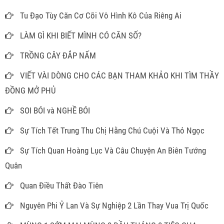
Tu Đạo Tùy Căn Cơ Cõi Vô Hình Kô Của Riêng Ai
LÀM GÌ KHI BIẾT MÌNH CÓ CĂN SỐ?
TRỒNG CÂY ĐẮP NẤM
VIẾT VÀI DÒNG CHO CÁC BẠN THAM KHẢO KHI TÌM THẦY
ĐỒNG MỞ PHỦ
SOI BÓI và NGHỀ BÓI
Sự Tích Tết Trung Thu Chị Hằng Chú Cuội Và Thỏ Ngọc
Sự Tích Quan Hoàng Lục Và Câu Chuyện An Biên Tướng
Quân
Quan Điều Thất Đào Tiên
Nguyên Phi Ỷ Lan Và Sự Nghiệp 2 Lần Thay Vua Trị Quốc