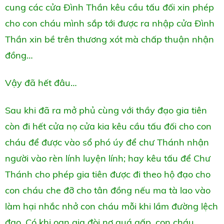
cung các cửa Đình Thần kêu cầu tấu đối xin phép
cho con cháu mình sắp tới được ra nhập cửa Đình
Thần xin bề trên thương xót mà chấp thuận nhận
đồng…
Vậy đã hết đâu…
Sau khi đã ra mở phủ cùng với thầy đạo gia tiên
còn đi hết cửa nọ cửa kia kêu cầu tấu đối cho con
cháu để được vào sổ phó úy để chư Thánh nhận
người vào rèn lính luyện lính; hay kêu tấu để Chư
Thánh cho phép gia tiên được đi theo hộ đạo cho
con cháu che đỡ cho tân đồng nếu ma tà lao vào
làm hại nhắc nhở con cháu mỗi khi lầm đường lệch
đạo. Có khi oan gia đòi nợ quá gấp, con cháu