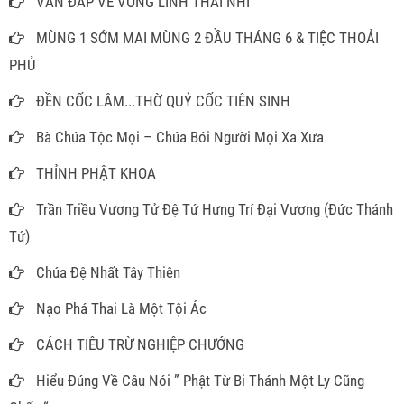
VẤN ĐÁP VỀ VONG LINH THAI NHI
MÙNG 1 SỚM MAI MÙNG 2 ĐẦU THÁNG 6 & TIỆC THOẢI
PHỦ
ĐỀN CỐC LÂM...THỜ QUỶ CỐC TIÊN SINH
Bà Chúa Tộc Mọi – Chúa Bói Người Mọi Xa Xưa
THỈNH PHẬT KHOA
Trần Triều Vương Tử Đệ Tứ Hưng Trí Đại Vương (Đức Thánh
Tứ)
Chúa Đệ Nhất Tây Thiên
Nạo Phá Thai Là Một Tội Ác
CÁCH TIÊU TRỪ NGHIỆP CHƯỚNG
Hiểu Đúng Về Câu Nói ” Phật Từ Bi Thánh Một Ly Cũng