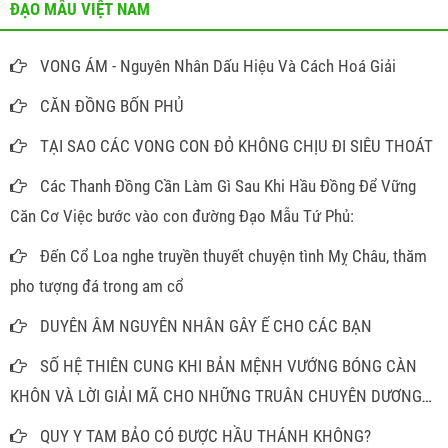
ĐẠO MẪU VIỆT NAM
VONG ÁM - Nguyên Nhân Dấu Hiệu Và Cách Hoá Giải
CĂN ĐỒNG BỐN PHỦ
TẠI SAO CÁC VONG CON ĐỎ KHÔNG CHỊU ĐI SIÊU THOÁT
Các Thanh Đồng Cần Làm Gì Sau Khi Hầu Đồng Để Vững
Căn Cơ Việc bước vào con đường Đạo Mẫu Tứ Phủ:
Đến Cổ Loa nghe truyền thuyết chuyện tình Mỵ Châu, thăm
pho tượng đá trong am cổ
DUYÊN ÂM NGUYÊN NHÂN GÂY Ế CHO CÁC BẠN
SỐ HỆ THIÊN CUNG KHI BẢN MỆNH VƯỚNG BÓNG CÀN
KHÔN VÀ LỜI GIẢI MÃ CHO NHỮNG TRUÂN CHUYÊN DƯƠNG
THẾ
QUY Y TAM BẢO CÓ ĐƯỢC HẦU THÁNH KHÔNG?