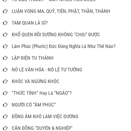
LUẬN VONG MA, QUỶ, TIÊN, PHẬT, THẦN, THÁNH
TAM QUAN LÀ GÌ?
KHỔ QUEN RỒI SƯỚNG KHÔNG "CHỊU" ĐƯỢC
Làm Phúc (Phước) Đức Đúng Nghĩa Là Như Thế Nào?
LẬP ĐIỆN TU THÁNH
NÔ LỆ VĂN HÓA - NÔ LỆ TƯ TƯỞNG
KHÓC VÀ NGỪNG KHÓC
“THỨC TỈNH” Hay Là “NGÁO”?
NGƯỜI CÓ “ÂM PHÚC”
ĐỒNG ÂM KHÓ LÀM VIỆC DƯƠNG
CĂN ĐỒNG "DUYÊN & NGHIỆP"