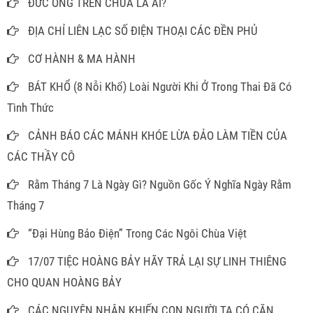
ĐỨC ÔNG TRÊN CHÙA LÀ AI?
ĐỊA CHỈ LIÊN LẠC SỐ ĐIỆN THOẠI CÁC ĐỀN PHỦ
CƠ HÀNH & MA HÀNH
BÁT KHỔ (8 Nỗi Khổ) Loài Người Khi Ở Trong Thai Đã Có
Tình Thức
CẢNH BÁO CÁC MÁNH KHÓE LỪA ĐẢO LÀM TIỀN CỦA
CÁC THẦY CÔ
Rằm Tháng 7 Là Ngày Gì? Nguồn Gốc Ý Nghĩa Ngày Rằm
Tháng 7
“Đại Hùng Bảo Điện” Trong Các Ngôi Chùa Việt
17/07 TIỆC HOÀNG BẢY HÃY TRẢ LẠI SỰ LINH THIÊNG
CHO QUAN HOÀNG BẢY
CÁC NGUYÊN NHÂN KHIẾN CON NGƯỜI TA CÓ CĂN