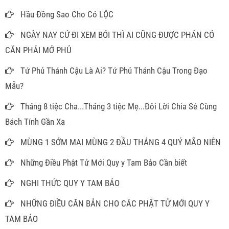
Hầu Đồng Sao Cho Có LỘC
NGÀY NAY CỨ ĐI XEM BÓI THÌ AI CŨNG ĐƯỢC PHÁN CÓ
CĂN PHẢI MỞ PHỦ
Tứ Phủ Thánh Cậu Là Ai? Tứ Phủ Thánh Cậu Trong Đạo
Mẫu?
Tháng 8 tiệc Cha...Tháng 3 tiệc Mẹ...Đôi Lời Chia Sẻ Cùng
Bách Tính Gần Xa
MÙNG 1 SỚM MAI MÙNG 2 ĐẦU THÁNG 4 QUÝ MÃO NIÊN
Những Điều Phật Tử Mới Quy y Tam Bảo Cần biết
NGHI THỨC QUY Y TAM BẢO
NHỮNG ĐIỀU CĂN BẢN CHO CÁC PHẬT TỬ MỚI QUY Y
TAM BẢO