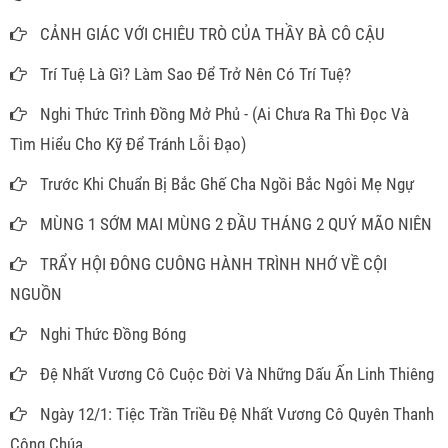
CẢNH GIÁC VỚI CHIÊU TRÒ CỦA THẦY BÀ CÔ CẬU
Trí Tuệ Là Gì? Làm Sao Để Trở Nên Có Trí Tuệ?
Nghi Thức Trình Đồng Mở Phủ - (Ai Chưa Ra Thì Đọc Và
Tìm Hiểu Cho Kỹ Để Tránh Lỗi Đạo)
Trước Khi Chuẩn Bị Bắc Ghế Cha Ngồi Bắc Ngôi Mẹ Ngự
MÙNG 1 SỚM MAI MÙNG 2 ĐẦU THÁNG 2 QUÝ MÃO NIÊN
TRẨY HỘI ĐÔNG CUÔNG HÀNH TRÌNH NHỚ VỀ CỘI
NGUỒN
Nghi Thức Đồng Bóng
Đệ Nhất Vương Cô Cuộc Đời Và Những Dấu Ấn Linh Thiêng
Ngày 12/1: Tiệc Trần Triều Đệ Nhất Vương Cô Quyên Thanh
Công Chúa