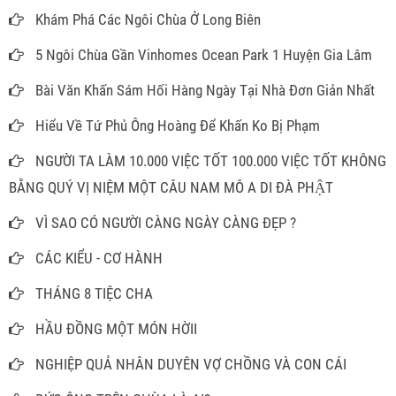
Khám Phá Các Ngôi Chùa Ở Long Biên
5 Ngôi Chùa Gần Vinhomes Ocean Park 1 Huyện Gia Lâm
Bài Văn Khấn Sám Hối Hàng Ngày Tại Nhà Đơn Giản Nhất
Hiểu Về Tứ Phủ Ông Hoàng Để Khấn Ko Bị Phạm
NGƯỜI TA LÀM 10.000 VIỆC TỐT 100.000 VIỆC TỐT KHÔNG
BẰNG QUÝ VỊ NIỆM MỘT CÂU NAM MÔ A DI ĐÀ PHẬT
VÌ SAO CÓ NGƯỜI CÀNG NGÀY CÀNG ĐẸP ?
CÁC KIỂU - CƠ HÀNH
THÁNG 8 TIỆC CHA
HẦU ĐỒNG MỘT MÓN HỜII
NGHIỆP QUẢ NHÂN DUYÊN VỢ CHỒNG VÀ CON CÁI