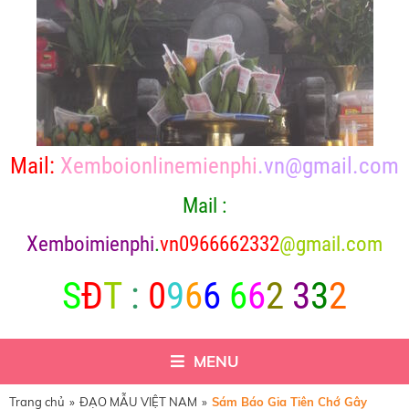
Mail:
Xemboionlinemienphi
.vn@gmail.com
Mail :
X
emboimienphi
.
vn0966662332
@gmail.com
S
Đ
T
:
0
9
6
6
6
6
2
3
3
2
MENU
Trang chủ
»
ĐẠO MẪU VIỆT NAM
»
Sám Báo Gia Tiên Chớ Gây