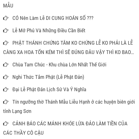
MẪU
CÓ Nên Làm Lễ DI CUNG HOÁN SỐ ???
Lễ Mở Phủ Và Những Điều Cần Biết
PHẬT THÁNH CHỨNG TÂM KO CHỨNG LỄ KO PHẢI LÀ LỄ
CÀNG XA HOA TỐN KÉM THÌ SẼ ĐÚNG ĐÂU VẬY THÌ KO BAO
GIỜ PHẢI MÂM CAO CỖ ĐẦY ĐỂ LÀM GÌ
Chùa Tam Chúc - Khu chùa Lớn Nhất Thế Giới
Nghi Thức Tắm Phật (Lễ Phật Đản)
Đại Lễ Phật Đản Lịch Sử Và Ý Nghĩa
Tín ngưỡng thờ Thánh Mẫu Liễu Hạnh ở các huyện biên giới
tỉnh Lạng Sơn
CẢNH BÁO CÁC MÁNH KHÓE LỪA ĐẢO LÀM TIỀN CỦA
CÁC THẦY CÔ CẬU