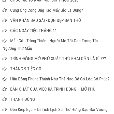
CHÚC MỪNG NĂM MỚI BÍNH NGỌ 2026
Cúng Ông Công Ông Táo Mấy Giờ Là Đúng?
VĂN KHẤN BAO SÁI - DỌN DẸP BAN THỜ
CÁC NGÀY TIỆC THÁNG 11
Mẫu Cửu Trùng Thiên - Người Mẹ Tối Cao Trong Tín
Ngưỡng Thờ Mẫu
TRÌNH ĐỒNG MỞ PHỦ XUẤT THỦ KHAI CĂN LÀ GÌ ???
THÁNG 9 TIỆC CÔ
Hầu Đồng Phụng Thánh Như Thế Nào Để Có Lộc Có Phúc?
BẢN CHẤT CỦA VIỆC RA TRÌNH ĐỒNG – MỞ PHỦ
THANH ĐỒNG
Đền Kiếp Bạc – Di Tích Lịch Sử Thờ Hưng Đạo Đại Vương