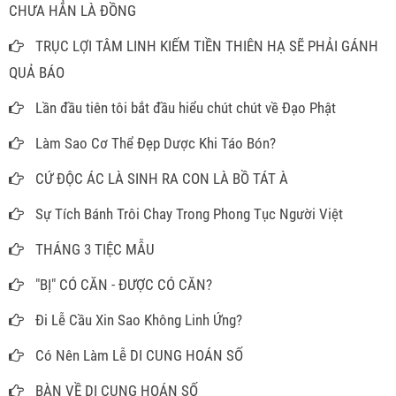
CHƯA HẲN LÀ ĐỒNG
TRỤC LỢI TÂM LINH KIẾM TIỀN THIÊN HẠ SẼ PHẢI GÁNH
QUẢ BÁO
Lần đầu tiên tôi bắt đầu hiểu chút chút về Đạo Phật
Làm Sao Cơ Thể Đẹp Dược Khi Táo Bón?
CỨ ĐỘC ÁC LÀ SINH RA CON LÀ BỒ TÁT À
Sự Tích Bánh Trôi Chay Trong Phong Tục Người Việt
THÁNG 3 TIỆC MẪU
"BỊ" CÓ CĂN - ĐƯỢC CÓ CĂN?
Đi Lễ Cầu Xin Sao Không Linh Ứng?
Có Nên Làm Lễ DI CUNG HOÁN SỐ
BÀN VỀ DI CUNG HOÁN SỐ