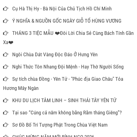
Cụ Hà Thị Hy - Bà Nội Của Chủ Tịch Hồ Chí Minh
Ý NGHĨA & NGUỒN GỐC NGÀY GIỖ TỔ HÙNG VƯƠNG
THÁNG 3 TIỆC MẪU ❤️Đôi Lời Chia Sẻ Cùng Bách Tính Gần
Xa❤️
Ngôi Chùa Dát Vàng Độc Đáo Ở Hưng Yên
Nghi Thức Tôn Nhang Đội Mệnh - Hay Thờ Người Sống
Sự tích chùa Đồng - Yên Tử - "Phúc địa Giao Châu" Tỏa
Hương Mây Ngàn
KHU DU LỊCH TÂM LINH – SINH THÁI TÂY YÊN TỬ
Tại sao “Cúng cả năm không bằng Rằm tháng Giêng”?
Sơ Đồ Bố Trí Tượng Phật Trong Chùa Việt Nam