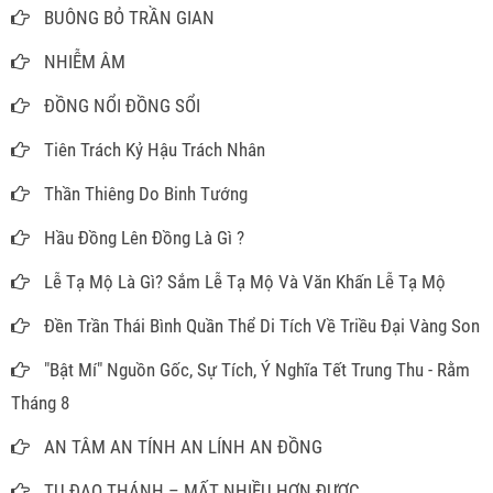
BUÔNG BỎ TRẦN GIAN
NHIỄM ÂM
ĐỒNG NỔI ĐỒNG SỔI
Tiên Trách Kỷ Hậu Trách Nhân
Thần Thiêng Do Binh Tướng
Hầu Đồng Lên Đồng Là Gì ?
Lễ Tạ Mộ Là Gì? Sắm Lễ Tạ Mộ Và Văn Khấn Lễ Tạ Mộ
Đền Trần Thái Bình Quần Thể Di Tích Về Triều Đại Vàng Son
"Bật Mí" Nguồn Gốc, Sự Tích, Ý Nghĩa Tết Trung Thu - Rằm
Tháng 8
AN TÂM AN TÍNH AN LÍNH AN ĐỒNG
TU ĐẠO THÁNH – MẤT NHIỀU HƠN ĐƯỢC