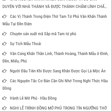
DUYÊN VỚI NHÀ THÁNH VÀ ĐƯỢC THÁNH CHẤM LÍNH CHẤM
ĐỒNG
Các Vị Thánh Trong Điện Thờ Tam Tứ Phủ Văn Khấn Thánh
Mẫu Tại Đền Điện
Chuyên sản xuất mã Sắp mã Tam tứ phủ
Sự Tích Mẫu Thoải
Văn Cúng Khấn Thần Linh, Thành Hoàng, Thánh Mẫu ở Đình,
Đền, Miếu, Phủ
Người Đầu Tiên Khi Được Sang Khăn Được Gọi Là Mộc Ân
Các Nguyên Tắc Cơ Bản Cần Ghi Nhớ Trong Nghi Thức Hầu
Đồng
Hành Lễ Mở Phủ - Hầu Đồng
NGHI LỄ TRÌNH ĐỒNG MỞ PHỦ TRONG TÍN NGƯỠNG THỜ