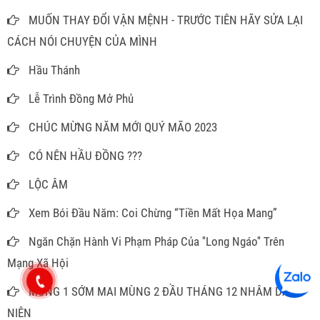
MUỐN THAY ĐỔI VẬN MỆNH - TRƯỚC TIÊN HÃY SỬA LẠI
CÁCH NÓI CHUYỆN CỦA MÌNH
Hầu Thánh
Lễ Trình Đồng Mở Phủ
CHÚC MỪNG NĂM MỚI QUÝ MÃO 2023
CÓ NÊN HẦU ĐỒNG ???
LỘC ÂM
Xem Bói Đầu Năm: Coi Chừng “Tiền Mất Họa Mang”
Ngăn Chặn Hành Vi Phạm Pháp Của ''Long Ngáo'' Trên
Mạng Xã Hội
MÙNG 1 SỚM MAI MÙNG 2 ĐẦU THÁNG 12 NHÂM DẦN
NIÊN