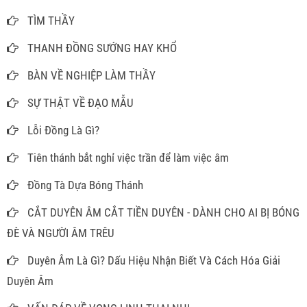
TÌM THẦY
THANH ĐỒNG SƯỚNG HAY KHỔ
BÀN VỀ NGHIỆP LÀM THẦY
SỰ THẬT VỀ ĐẠO MẪU
Lỗi Đồng Là Gì?
Tiên thánh bắt nghỉ việc trần để làm việc âm
Đồng Tà Dựa Bóng Thánh
CẮT DUYÊN ÂM CẮT TIỀN DUYÊN - DÀNH CHO AI BỊ BÓNG
ĐÈ VÀ NGƯỜI ÂM TRÊU
Duyên Âm Là Gì? Dấu Hiệu Nhận Biết Và Cách Hóa Giải
Duyên Âm