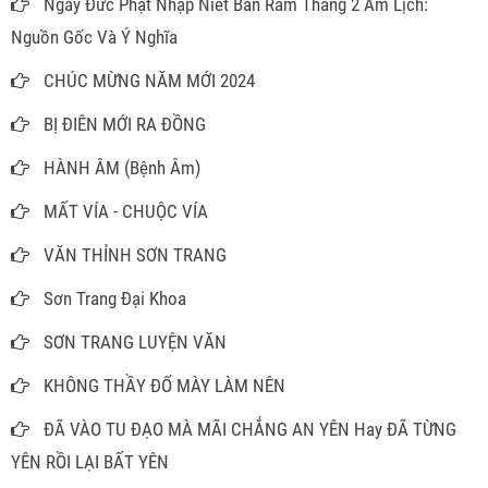
Ngày Đức Phật Nhập Niết Bàn Rằm Tháng 2 Âm Lịch:
Nguồn Gốc Và Ý Nghĩa
CHÚC MỪNG NĂM MỚI 2024
BỊ ĐIÊN MỚI RA ĐỒNG
HÀNH ÂM (Bệnh Âm)
MẤT VÍA - CHUỘC VÍA
VĂN THỈNH SƠN TRANG
Sơn Trang Đại Khoa
SƠN TRANG LUYỆN VĂN
KHÔNG THẦY ĐỐ MÀY LÀM NÊN
ĐÃ VÀO TU ĐẠO MÀ MÃI CHẲNG AN YÊN Hay ĐÃ TỪNG
YÊN RỒI LẠI BẤT YÊN