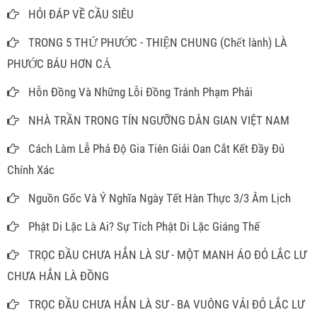
HỎI ĐÁP VỀ CẦU SIÊU
TRONG 5 THỨ PHƯỚC - THIỆN CHUNG (Chết lành) LÀ
PHƯỚC BÁU HƠN CẢ
Hỗn Đồng Và Những Lỗi Đồng Tránh Phạm Phải
NHÀ TRẦN TRONG TÍN NGƯỠNG DÂN GIAN VIỆT NAM
Cách Làm Lễ Phả Độ Gia Tiên Giải Oan Cắt Kết Đầy Đủ
Chính Xác
Nguồn Gốc Và Ý Nghĩa Ngày Tết Hàn Thực 3/3 Âm Lịch
Phật Di Lặc Là Ai? Sự Tích Phật Di Lặc Giáng Thế
TRỌC ĐẦU CHƯA HẲN LÀ SƯ - MỘT MANH ÁO ĐỎ LẮC LƯ
CHƯA HẲN LÀ ĐỒNG
TRỌC ĐẦU CHƯA HẲN LÀ SƯ - BA VUÔNG VẢI ĐỎ LẮC LƯ