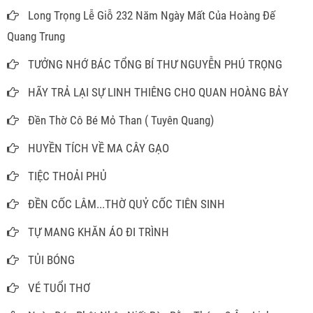
Long Trọng Lễ Giỗ 232 Năm Ngày Mất Của Hoàng Đế
Quang Trung
TƯỞNG NHỚ BÁC TỔNG BÍ THƯ NGUYỄN PHÚ TRỌNG
HÃY TRẢ LẠI SỰ LINH THIÊNG CHO QUAN HOÀNG BẢY
Đền Thờ Cô Bé Mỏ Than ( Tuyên Quang)
HUYỀN TÍCH VỀ MA CÂY GẠO
TIỆC THOẢI PHỦ
ĐỀN CỐC LÂM...THỜ QUỶ CỐC TIÊN SINH
TỰ MANG KHĂN ÁO ĐI TRÌNH
TỦI BÓNG
VÉ TUỔI THƠ