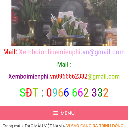
Mail:
Xemboionlinemienphi
.vn@gmail.com
Mail :
X
emboimienphi
.
vn0966662332
@gmail.com
S
Đ
T
:
0
9
6
6
6
6
2
3
3
2
MENU
Trang chủ
»
ĐẠO MẪU VIỆT NAM
»
VÌ SAO CÀNG RA TRÌNH ĐỒNG