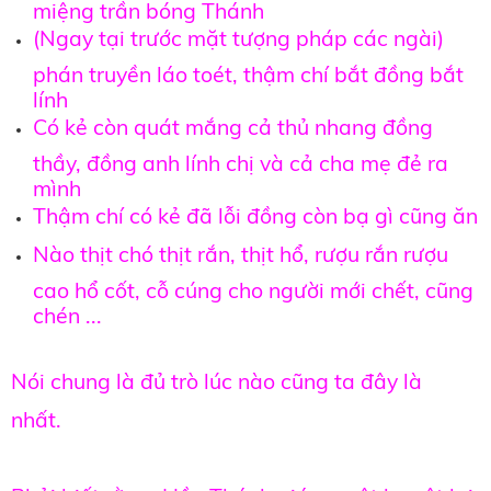
miệng trần bóng Thánh
(Ngay tại trước mặt tượng pháp các ngài)
phán truyền láo toét, thậm chí bắt đồng bắt
lính
Có kẻ còn quát mắng cả thủ nhang đồng
thầy, đồng anh lính chị và cả cha mẹ đẻ ra
mình
Thậm chí có kẻ đã lỗi đồng còn bạ gì cũng ăn
Nào thịt chó thịt rắn, thịt hổ, rượu rắn rượu
cao hổ cốt, cỗ cúng cho người mới chết, cũng
chén ...
Nói chung là đủ trò lúc nào cũng ta đây là
nhất.