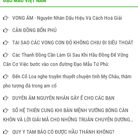
ĐẠO MẪU VIỆT NAM
VONG ÁM - Nguyên Nhân Dấu Hiệu Và Cách Hoá Giải
CĂN ĐỒNG BỐN PHỦ
TẠI SAO CÁC VONG CON ĐỎ KHÔNG CHỊU ĐI SIÊU THOÁT
Các Thanh Đồng Cần Làm Gì Sau Khi Hầu Đồng Để Vững
Căn Cơ Việc bước vào con đường Đạo Mẫu Tứ Phủ:
Đến Cổ Loa nghe truyền thuyết chuyện tình Mỵ Châu, thăm
pho tượng đá trong am cổ
DUYÊN ÂM NGUYÊN NHÂN GÂY Ế CHO CÁC BẠN
SỐ HỆ THIÊN CUNG KHI BẢN MỆNH VƯỚNG BÓNG CÀN
KHÔN VÀ LỜI GIẢI MÃ CHO NHỮNG TRUÂN CHUYÊN DƯƠNG
THẾ
QUY Y TAM BẢO CÓ ĐƯỢC HẦU THÁNH KHÔNG?