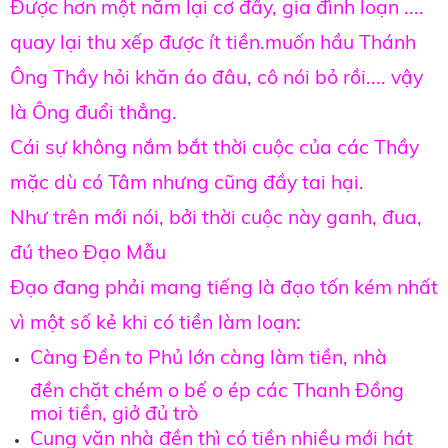
Được hơn một năm lại cơ đầy, gia đình loạn ....
quay lại thu xếp được ít tiền.muốn hầu Thánh
Ông Thầy hỏi khăn áo đâu, cô nói bỏ rồi.... vậy
là Ông đuổi thẳng.
Cái sự không nắm bắt thời cuộc của các Thầy
mặc dù có Tâm nhưng cũng đầy tai hại.
Như trên mới nói, bởi thời cuộc này ganh, đua,
đú theo Đạo Mẫu
Đạo đang phải mang tiếng là đạo tốn kém nhất
vì một số kẻ khi có tiền làm loạn:
Càng Đền to Phủ lớn càng làm tiền, nhà
đền chặt chém o bế o ép các Thanh Đồng
moi tiền, giở đủ trò
Cung văn nhà đền thì có tiền nhiều mới hát