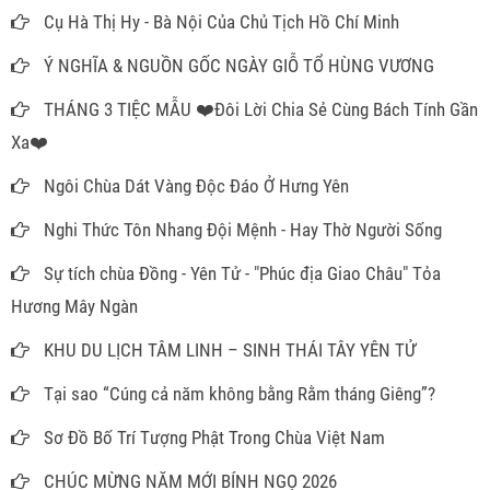
Cụ Hà Thị Hy - Bà Nội Của Chủ Tịch Hồ Chí Minh
Ý NGHĨA & NGUỒN GỐC NGÀY GIỖ TỔ HÙNG VƯƠNG
THÁNG 3 TIỆC MẪU ❤️Đôi Lời Chia Sẻ Cùng Bách Tính Gần
Xa❤️
Ngôi Chùa Dát Vàng Độc Đáo Ở Hưng Yên
Nghi Thức Tôn Nhang Đội Mệnh - Hay Thờ Người Sống
Sự tích chùa Đồng - Yên Tử - "Phúc địa Giao Châu" Tỏa
Hương Mây Ngàn
KHU DU LỊCH TÂM LINH – SINH THÁI TÂY YÊN TỬ
Tại sao “Cúng cả năm không bằng Rằm tháng Giêng”?
Sơ Đồ Bố Trí Tượng Phật Trong Chùa Việt Nam
CHÚC MỪNG NĂM MỚI BÍNH NGỌ 2026