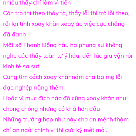
nhiều thầy chỉ làm vì tiền
Còn trò thì theo thầy tà, thầy lỗi thì trò lỗi theo,
rồi lại tính xoay khăn xoay áo việc cực chẳng
đã đành
Một số Thanh Đồng hầu hạ phụng sự không
nghe các thầy toàn tự ý hầu, đến lúc gia vận rồi
kinh tế sa sút
Cũng tìm cách xoay khănnăm cha ba mẹ lỗi
đạo nghệp nặng thêm.
Hoặc vì mục đích nào đó cũng xoay khăn như
chong chóng nhưng có khá hơn đâu
Những trường hợp như này cho an mệnh thậm
chí an ngôi chính vị thì cực kỳ mệt mỏi.