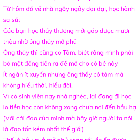
Từ hôm đó về nhà ngây ngây dại dại, học hành
sa sút
Các bạn học thấy thương mới góp được mươi
triệu nhờ ông thầy mở phủ
Ông thầy thì cũng có Tâm, biết rằng mình phải
bỏ một đống tiền ra để mở cho cô bé này
Ít ngân ít xuyến nhưng ông thầy có tâm mà
không hiểu thời, hiểu đời.
Vì cô sinh viên này nhà nghèo, lại đang đi học
lo tiền học còn không xong chưa nói đến hầu hạ
(Với cái đạo của mình mà bây giờ người ta nói
là đạo tốn kém nhất thế giới)
Thế là hậu quả mở phủ xong rồi, ổn ổn được