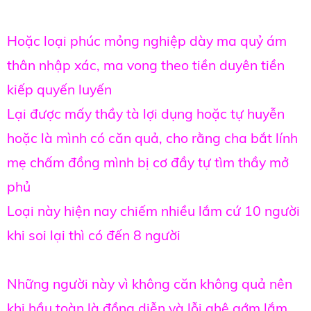
Hoặc loại phúc mỏng nghiệp dày ma quỷ ám
thân nhập xác, ma vong theo tiền duyên tiền
kiếp quyến luyến
Lại được mấy thầy tà lợi dụng hoặc tự huyễn
hoặc là mình có căn quả, cho rằng cha bắt lính
mẹ chấm đồng mình bị cơ đầy tự tìm thầy mở
phủ
Loại này hiện nay chiếm nhiều lắm cứ 10 người
khi soi lại thì có đến 8 người
Những người này vì không căn không quả nên
khi hầu toàn là đồng diễn và lỗi ghê gớm lắm