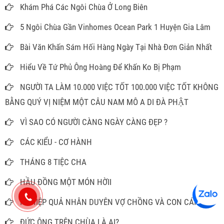
Khám Phá Các Ngôi Chùa Ở Long Biên
5 Ngôi Chùa Gần Vinhomes Ocean Park 1 Huyện Gia Lâm
Bài Văn Khấn Sám Hối Hàng Ngày Tại Nhà Đơn Giản Nhất
Hiểu Về Tứ Phủ Ông Hoàng Để Khấn Ko Bị Phạm
NGƯỜI TA LÀM 10.000 VIỆC TỐT 100.000 VIỆC TỐT KHÔNG
BẰNG QUÝ VỊ NIỆM MỘT CÂU NAM MÔ A DI ĐÀ PHẬT
VÌ SAO CÓ NGƯỜI CÀNG NGÀY CÀNG ĐẸP ?
CÁC KIỂU - CƠ HÀNH
THÁNG 8 TIỆC CHA
HẦU ĐỒNG MỘT MÓN HỜII
NGHIỆP QUẢ NHÂN DUYÊN VỢ CHỒNG VÀ CON CÁI
ĐỨC ÔNG TRÊN CHÙA LÀ AI?