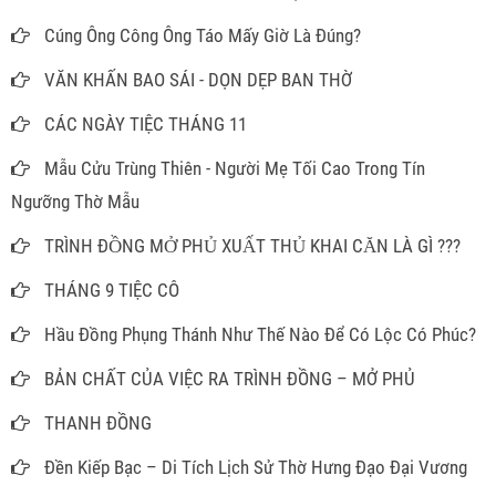
Cúng Ông Công Ông Táo Mấy Giờ Là Đúng?
VĂN KHẤN BAO SÁI - DỌN DẸP BAN THỜ
CÁC NGÀY TIỆC THÁNG 11
Mẫu Cửu Trùng Thiên - Người Mẹ Tối Cao Trong Tín
Ngưỡng Thờ Mẫu
TRÌNH ĐỒNG MỞ PHỦ XUẤT THỦ KHAI CĂN LÀ GÌ ???
THÁNG 9 TIỆC CÔ
Hầu Đồng Phụng Thánh Như Thế Nào Để Có Lộc Có Phúc?
BẢN CHẤT CỦA VIỆC RA TRÌNH ĐỒNG – MỞ PHỦ
THANH ĐỒNG
Đền Kiếp Bạc – Di Tích Lịch Sử Thờ Hưng Đạo Đại Vương