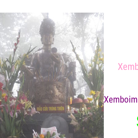
Xemb
X
emboim