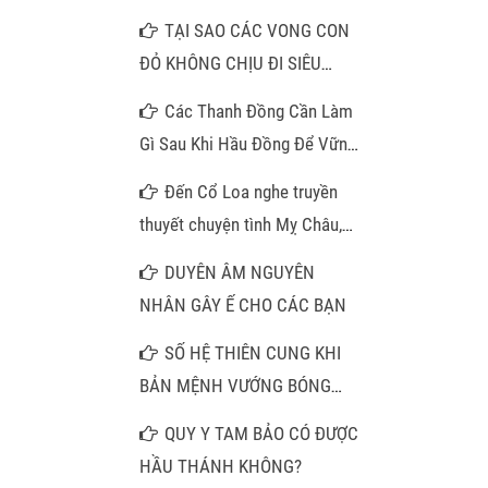
TẠI SAO CÁC VONG CON
ĐỎ KHÔNG CHỊU ĐI SIÊU
THOÁT
Các Thanh Đồng Cần Làm
Gì Sau Khi Hầu Đồng Để Vững
Căn Cơ Việc bước vào con
Đến Cổ Loa nghe truyền
đường Đạo Mẫu Tứ Phủ:
thuyết chuyện tình Mỵ Châu,
thăm pho tượng đá trong am
DUYÊN ÂM NGUYÊN
cổ
NHÂN GÂY Ế CHO CÁC BẠN
SỐ HỆ THIÊN CUNG KHI
BẢN MỆNH VƯỚNG BÓNG
CÀN KHÔN VÀ LỜI GIẢI MÃ
QUY Y TAM BẢO CÓ ĐƯỢC
CHO NHỮNG TRUÂN CHUYÊN
HẦU THÁNH KHÔNG?
DƯƠNG THẾ