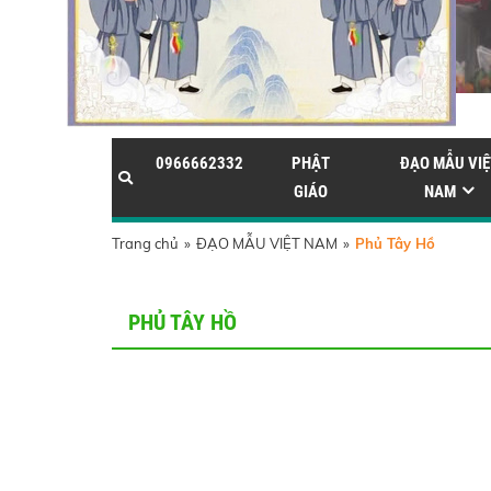
0966662332
PHẬT
ĐẠO MẪU VIỆ
GIÁO
NAM
Trang chủ
»
ĐẠO MẪU VIỆT NAM
»
Phủ Tây Hồ
PHỦ TÂY HỒ