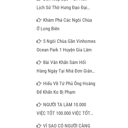
Lịch Sử Thờ Hưng Đạo Đại
Vương
Khám Phá Các Ngôi Chùa
Ở Long Biên
5 Ngôi Chùa Gần Vinhomes
Ocean Park 1 Huyện Gia Lâm
Bài Văn Khấn Sám Hối
Hàng Ngày Tại Nhà Đơn Giản
Nhất
Hiểu Về Tứ Phủ Ông Hoàng
Để Khấn Ko Bị Phạm
NGƯỜI TA LÀM 10.000
VIỆC TỐT 100.000 VIỆC TỐT
KHÔNG BẰNG QUÝ VỊ NIỆM
VÌ SAO CÓ NGƯỜI CÀNG