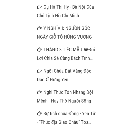
Cụ Hà Thị Hy - Bà Nội Của
Chủ Tịch Hồ Chí Minh
Ý NGHĨA & NGUỒN GỐC
NGÀY GIỖ TỔ HÙNG VƯƠNG
THÁNG 3 TIỆC MẪU ❤️Đôi
Lời Chia Sẻ Cùng Bách Tính
Gần Xa❤️
Ngôi Chùa Dát Vàng Độc
Đáo Ở Hưng Yên
Nghi Thức Tôn Nhang Đội
Mệnh - Hay Thờ Người Sống
Sự tích chùa Đồng - Yên Tử
- "Phúc địa Giao Châu" Tỏa