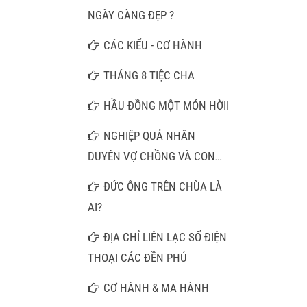
MỘT CÂU NAM MÔ A DI ĐÀ
NGÀY CÀNG ĐẸP ?
PHẬT
CÁC KIỂU - CƠ HÀNH
THÁNG 8 TIỆC CHA
HẦU ĐỒNG MỘT MÓN HỜII
NGHIỆP QUẢ NHÂN
DUYÊN VỢ CHỒNG VÀ CON
CÁI
ĐỨC ÔNG TRÊN CHÙA LÀ
AI?
ĐỊA CHỈ LIÊN LẠC SỐ ĐIỆN
THOẠI CÁC ĐỀN PHỦ
CƠ HÀNH & MA HÀNH