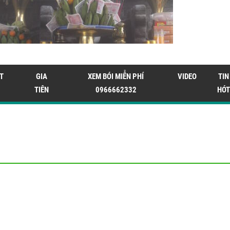
T
GIA
XEM BÓI MIỄN PHÍ
VIDEO
TIN
TIÊN
0966662332
HÓT