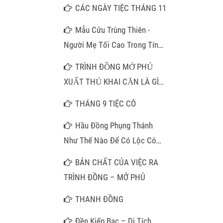
CÁC NGÀY TIỆC THÁNG 11
Mẫu Cửu Trùng Thiên -
Người Mẹ Tối Cao Trong Tín
Ngưỡng Thờ Mẫu
TRÌNH ĐỒNG MỞ PHỦ
XUẤT THỦ KHAI CĂN LÀ GÌ
???
THÁNG 9 TIỆC CÔ
Hầu Đồng Phụng Thánh
Như Thế Nào Để Có Lộc Có
Phúc?
BẢN CHẤT CỦA VIỆC RA
TRÌNH ĐỒNG – MỞ PHỦ
THANH ĐỒNG
Đền Kiếp Bạc – Di Tích