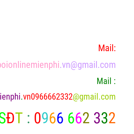
Mail:
oionlinemienphi
.vn@gmail.com
Mail :
ienphi
.
vn0966662332
@gmail.com
S
Đ
T
:
0
9
6
6
6
6
2
3
3
2