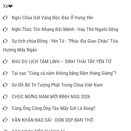
Xa❤️
Ngôi Chùa Dát Vàng Độc Đáo Ở Hưng Yên
Nghi Thức Tôn Nhang Đội Mệnh - Hay Thờ Người Sống
Sự tích chùa Đồng - Yên Tử - "Phúc địa Giao Châu" Tỏa
Hương Mây Ngàn
KHU DU LỊCH TÂM LINH – SINH THÁI TÂY YÊN TỬ
Tại sao “Cúng cả năm không bằng Rằm tháng Giêng”?
Sơ Đồ Bố Trí Tượng Phật Trong Chùa Việt Nam
CHÚC MỪNG NĂM MỚI BÍNH NGỌ 2026
Cúng Ông Công Ông Táo Mấy Giờ Là Đúng?
VĂN KHẤN BAO SÁI - DỌN DẸP BAN THỜ