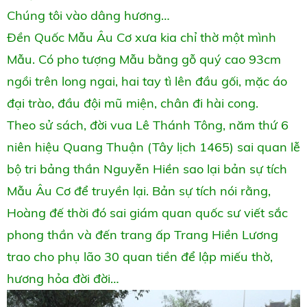
Chúng tôi vào dâng hương…
Đền Quốc Mẫu Âu Cơ xưa kia chỉ thờ một mình
Mẫu. Có pho tượng Mẫu bằng gỗ quý cao 93cm
ngồi trên long ngai, hai tay tì lên đầu gối, mặc áo
đại trào, đầu đội mũ miện, chân đi hài cong.
Theo sử sách, đời vua Lê Thánh Tông, năm thứ 6
niên hiệu Quang Thuận (Tây lịch 1465) sai quan lễ
bộ tri bảng thần Nguyễn Hiền sao lại bản sự tích
Mẫu Âu Cơ để truyền lại. Bản sự tích nói rằng,
Hoàng đế thời đó sai giám quan quốc sư viết sắc
phong thần và đến trang ấp Trang Hiền Lương
trao cho phụ lão 30 quan tiền để lập miếu thờ,
hương hỏa đời đời…