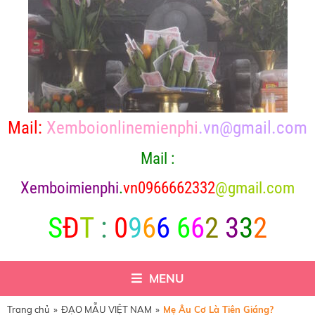
Mail:
Xemboionlinemienphi
.vn@gmail.com
Mail :
X
emboimienphi
.
vn0966662332
@gmail.com
S
Đ
T
:
0
9
6
6
6
6
2
3
3
2
MENU
Trang chủ
»
ĐẠO MẪU VIỆT NAM
»
Mẹ Âu Cơ Là Tiên Giáng?