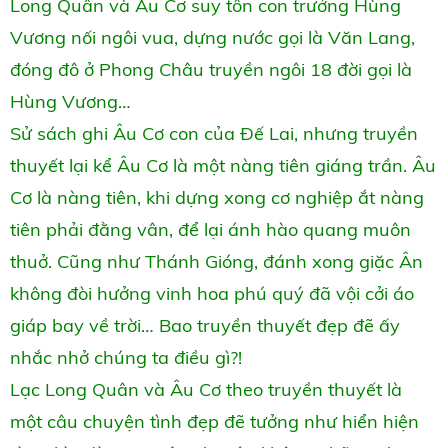
Long Quân và Âu Cơ suy tôn con trưởng Hùng
Vương nối ngôi vua, dựng nước gọi là Văn Lang,
đóng đô ở Phong Châu truyền ngôi 18 đời gọi là
Hùng Vương…
Sử sách ghi Âu Cơ con của Đế Lai, nhưng truyền
thuyết lại kể Âu Cơ là một nàng tiên giáng trần. Âu
Cơ là nàng tiên, khi dựng xong cơ nghiệp ắt nàng
tiên phải đằng vân, để lại ánh hào quang muôn
thuở. Cũng như Thánh Gióng, đánh xong giặc Ân
không đòi hưởng vinh hoa phú quý đã vội cởi áo
giáp bay về trời… Bao truyền thuyết đẹp đẽ ấy
nhắc nhở chúng ta điều gì?!
Lạc Long Quân và Âu Cơ theo truyền thuyết là
một câu chuyện tình đẹp đẽ tưởng như hiển hiện