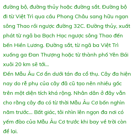
đường bộ, đường thủy hoặc đường sắt. Đường bộ
đi từ Việt Trì qua cầu Phong Châu sang hữu ngạn
sông Thao rồi ngược đường 32C. Đường thủy, xuất
phát từ ngã ba Bạch Hạc ngược sông Thao đến
bến Hiền Lương. Đường sắt, từ ngã ba Việt Trì
xuống ga Đan Thượng hoặc từ thành phố Yên Bái
xuôi 20 km sẽ tới…
Đền Mẫu Âu Cơ ẩn dưới tán đa cổ thụ. Cây đa hiện
nay do rễ phụ của cây đã cũ tạo nên nhiều gốc
trên một diện tích khá rộng. Nhân dân ở đây vẫn
cho rằng cây đa có từ thời Mẫu Âu Cơ bốn nghìn
năm trước… Bất giác, tôi nhìn lên ngọn đa nơi có
yếm đào của Mẫu Âu Cơ trước khi bay về trời còn
để lại.