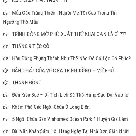
CÁC NGÀY TIỆC THÁNG 11
Mẫu Cửu Trùng Thiên - Người Mẹ Tối Cao Trong Tín
Ngưỡng Thờ Mẫu
TRÌNH ĐỒNG MỞ PHỦ XUẤT THỦ KHAI CĂN LÀ GÌ ???
THÁNG 9 TIỆC CÔ
Hầu Đồng Phụng Thánh Như Thế Nào Để Có Lộc Có Phúc?
BẢN CHẤT CỦA VIỆC RA TRÌNH ĐỒNG – MỞ PHỦ
THANH ĐỒNG
Đền Kiếp Bạc – Di Tích Lịch Sử Thờ Hưng Đạo Đại Vương
Khám Phá Các Ngôi Chùa Ở Long Biên
5 Ngôi Chùa Gần Vinhomes Ocean Park 1 Huyện Gia Lâm
Bài Văn Khấn Sám Hối Hàng Ngày Tại Nhà Đơn Giản Nhất