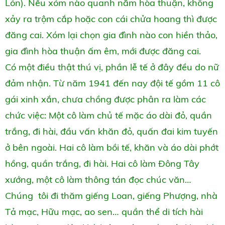
Lón). Nếu xóm nào quanh năm hòa thuận, không
xảy ra trộm cắp hoặc con cái chửa hoang thì được
đăng cai. Xóm lại chọn gia đình nào con hiền thảo,
gia đình hòa thuận ấm êm, mới được đăng cai.
Có một điều thật thú vị, phần lễ tế ở đây đều do nữ
đảm nhận. Từ năm 1941 đến nay đội tế gồm 11 cô
gái xinh xắn, chưa chồng được phân ra làm các
chức việc: Một cô làm chủ tế mặc áo dài đỏ, quần
trắng, đi hài, đầu vấn khăn đỏ, quấn đai kim tuyến
ở bên ngoài. Hai cô làm bồi tế, khăn và áo dài phớt
hồng, quần trắng, đi hài. Hai cô làm Đông Tây
xướng, một cô làm thông tán đọc chúc văn…
Chúng tôi đi thăm giếng Loan, giếng Phượng, nhà
Tả mạc, Hữu mạc, ao sen… quần thể di tích hài