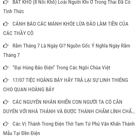
BÁT KHỔ (8 Nỗi Khổ) Loài Người Khi Ở Trong Thai Đã Có
Tình Thức
CẢNH BÁO CÁC MÁNH KHÓE LỪA ĐẢO LÀM TIỀN CỦA
CÁC THẦY CÔ
Rằm Tháng 7 Là Ngày Gì? Nguồn Gốc Ý Nghĩa Ngày Rằm
Tháng 7
“Đại Hùng Bảo Điện” Trong Các Ngôi Chùa Việt
17/07 TIỆC HOÀNG BẢY HÃY TRẢ LẠI SỰ LINH THIÊNG
CHO QUAN HOÀNG BẢY
CÁC NGUYÊN NHÂN KHIẾN CON NGƯỜI TA CÓ CĂN
DUYÊN VỚI NHÀ THÁNH VÀ ĐƯỢC THÁNH CHẤM LÍNH CHẤM
ĐỒNG
Các Vị Thánh Trong Điện Thờ Tam Tứ Phủ Văn Khấn Thánh
Mẫu Tại Đền Điện