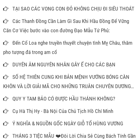
TẠI SAO CÁC VONG CON ĐỎ KHÔNG CHỊU ĐI SIÊU THOÁT
Các Thanh Đồng Cần Làm Gì Sau Khi Hầu Đồng Để Vững
Căn Cơ Việc bước vào con đường Đạo Mẫu Tứ Phủ:
Đến Cổ Loa nghe truyền thuyết chuyện tình Mỵ Châu, thăm
pho tượng đá trong am cổ
DUYÊN ÂM NGUYÊN NHÂN GÂY Ế CHO CÁC BẠN
SỐ HỆ THIÊN CUNG KHI BẢN MỆNH VƯỚNG BÓNG CÀN
KHÔN VÀ LỜI GIẢI MÃ CHO NHỮNG TRUÂN CHUYÊN DƯƠNG
THẾ
QUY Y TAM BẢO CÓ ĐƯỢC HẦU THÁNH KHÔNG?
Cụ Hà Thị Hy - Bà Nội Của Chủ Tịch Hồ Chí Minh
Ý NGHĨA & NGUỒN GỐC NGÀY GIỖ TỔ HÙNG VƯƠNG
THÁNG 3 TIỆC MẪU ❤️Đôi Lời Chia Sẻ Cùng Bách Tính Gần