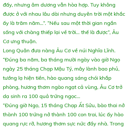
đấy, nhưng âm dương vẫn hòa hợp. Tuy không
được ở với nhau lâu dài nhưng duyên trời một khắc
ấy là trăm năm…”. “Nếu sau một thời gian ngắn
sống với chàng thiếp lại về trời… thế là được”, Âu
Cơ ưng thuận.
Long Quân đưa nàng Âu Cơ về núi Nghĩa Lĩnh.
“Đúng ba năm, ba tháng mười ngày vào giờ Ngọ
ngày 25 tháng Chạp Mậu Tý, mây lành bao phủ,
tướng lạ hiện tiền, hào quang sáng chói khắp
phòng, hương thơm ngào ngạt cả vùng, Âu Cơ trở
dạ sinh ra 100 quả trứng ngọc…
“Đúng giờ Ngọ, 15 tháng Chạp Ất Sửu, bào thai nở
thành 100 trứng nở thành 100 con trai, lúc ấy hào
quang rực rỡ, hương thơm sực nức đầy nhà. Trong