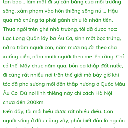
tàn bạo… làm mất đi sự cân bằng của môi trường
sống, xâm phạm vào hồn thiêng sông núi… Hậu
quả mà chúng ta phải gánh chịu là nhãn tiền.
Thuở ngồi trên ghế nhà trường, tôi đã được học:
Lạc Long Quân lấy bà Âu Cơ, sinh một bọc trứng,
nở ra trăm người con, năm mươi người theo cha
xuống biển, năm mươi người theo mẹ lên rừng. Chỉ
có thế! Mấy chục năm qua, bôn ba khắp đất nước,
đi cũng rất nhiều nơi trên thế giới mà bây giờ khi
tóc đã pha sương mới đến thắp hương ở Quốc Mẫu
Âu Cơ. Dù nơi linh thiêng này chỉ cách Hà Nội
chưa đến 200km.
Đến đây, tôi mới hiểu được rất nhiều điều. Con
người sống ở đâu cũng vậy, phải biết đâu là nguồn