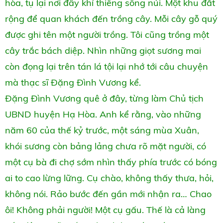
hòa, tụ lại nơi đây khí thiêng sông núi. Một khu đất
rộng để quan khách đến trồng cây. Mỗi cây gỗ quý
được ghi tên một người trồng. Tôi cũng trồng một
cây trắc bách diệp. Nhìn những giọt sương mai
còn đọng lại trên tán lá tội lại nhớ tới câu chuyện
mà thạc sĩ Đặng Đình Vương kể.
Đặng Đình Vương quê ở đây, từng làm Chủ tịch
UBND huyện Hạ Hòa. Anh kể rằng, vào những
năm 60 của thế kỷ trước, một sáng mùa Xuân,
khói sương còn bảng lảng chưa rõ mặt người, có
một cụ bà đi chợ sớm nhìn thấy phía trước có bóng
ai to cao lừng lững. Cụ chào, không thấy thưa, hỏi,
không nói. Rảo bước đến gần mới nhận ra… Chao
ôi! Không phải người! Một cụ gấu. Thế là cả làng