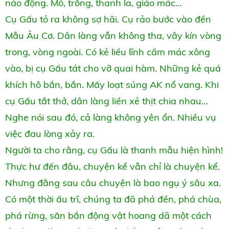
náo động. Mõ, trống, thanh la, giáo mác…
Cụ Gấu tỏ ra không sợ hãi. Cụ rảo bước vào đền
Mẫu Âu Cơ. Dân làng vẫn không tha, vây kín vòng
trong, vòng ngoài. Có kẻ liều lĩnh cầm mác xông
vào, bị cụ Gấu tát cho vỡ quai hàm. Những kẻ quá
khích hô bắn, bắn. Mấy loạt súng AK nổ vang. Khi
cụ Gấu tắt thở, dân làng liền xẻ thịt chia nhau…
Nghe nói sau đó, cả làng không yên ổn. Nhiều vụ
việc đau lòng xảy ra.
Người ta cho rằng, cụ Gấu là thanh mẫu hiện hình!
Thực hư đến đâu, chuyện kể vẫn chỉ là chuyện kể.
Nhưng đằng sau câu chuyện là bao ngụ ý sâu xa.
Có một thời ấu trĩ, chúng ta đã phá đền, phá chùa,
phá rừng, săn bắn động vật hoang dã một cách