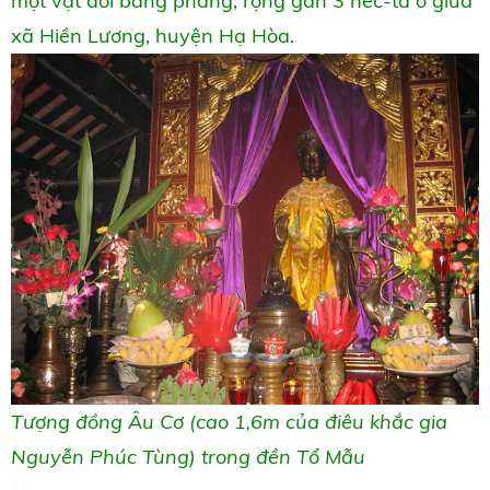
một vạt đồi bằng phẳng, rộng gần 3 héc-ta ở giữa
xã Hiền Lương, huyện Hạ Hòa.
Tượng đồng Âu Cơ (cao 1,6m của điêu khắc gia
Nguyễn Phúc Tùng) trong đền Tổ Mẫu