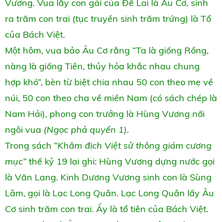
Vương. Vua lấy con gái của Đế Lai là Âu Cơ, sinh
ra trăm con trai (tục truyền sinh trăm trứng) là Tổ
của Bách Việt.
Một hôm, vua bảo Âu Cơ rằng “Ta là giống Rồng,
nàng là giống Tiên, thủy hỏa khắc nhau chung
hợp khó”, bèn từ biệt chia nhau 50 con theo mẹ về
núi, 50 con theo cha về miền Nam (có sách chép là
Nam Hải), phong con trưởng là Hùng Vương nối
ngôi vua
(Ngọc phả quyển 1)
.
Trong sách “
Khâm địch Việt sử thông giám cương
mục”
thế kỷ 19 lại ghi: Hùng Vương dựng nước gọi
là Văn Lang. Kinh Dương Vương sinh con là Sùng
Lãm, gọi là Lạc Long Quân. Lạc Long Quân lấy Âu
Cơ sinh trăm con trai. Ấy là tổ tiên của Bách Việt.