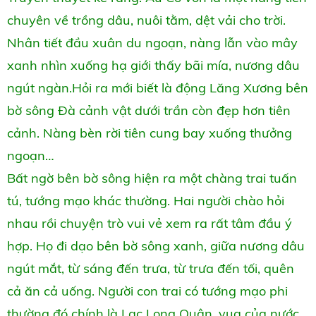
chuyên về trồng dâu, nuôi tằm, dệt vải cho trời.
Nhân tiết đầu xuân du ngoạn, nàng lẫn vào mây
xanh nhìn xuống hạ giới thấy bãi mía, nương dâu
ngút ngàn.Hỏi ra mới biết là động Lăng Xương bên
bờ sông Đà cảnh vật dưới trần còn đẹp hơn tiên
cảnh. Nàng bèn rời tiên cung bay xuống thưởng
ngoạn…
Bất ngờ bên bờ sông hiện ra một chàng trai tuấn
tú, tướng mạo khác thường. Hai người chào hỏi
nhau rồi chuyện trò vui vẻ xem ra rất tâm đầu ý
hợp. Họ đi dạo bên bờ sông xanh, giữa nương dâu
ngút mắt, từ sáng đến trưa, từ trưa đến tối, quên
cả ăn cả uống. Người con trai có tướng mạo phi
thường đó chính là Lạc Long Quân, vua của nước