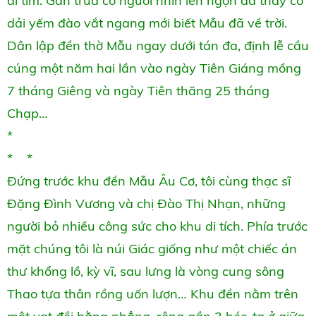
đi tìm. Gần trưa có người nhìn lên ngọn đa thấy có
dải yếm đào vắt ngang mới biết Mẫu đã về trời.
Dân lập đền thờ Mẫu ngay dưới tán đa, định lễ cầu
cúng một năm hai lần vào ngày Tiên Giáng mồng
7 tháng Giêng và ngày Tiên thăng 25 tháng
Chạp…
*
* *
Đứng trước khu đền Mẫu Âu Cơ, tôi cùng thạc sĩ
Đặng Đình Vương và chị Đào Thị Nhạn, những
người bỏ nhiều công sức cho khu di tích. Phía trước
mặt chúng tôi là núi Giác giống như một chiếc án
thư khổng lồ, kỳ vĩ, sau lưng là vòng cung sông
Thao tựa thân rồng uốn lượn… Khu đền nằm trên