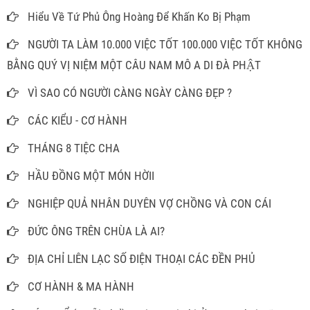
Hiểu Về Tứ Phủ Ông Hoàng Để Khấn Ko Bị Phạm
NGƯỜI TA LÀM 10.000 VIỆC TỐT 100.000 VIỆC TỐT KHÔNG
BẰNG QUÝ VỊ NIỆM MỘT CÂU NAM MÔ A DI ĐÀ PHẬT
VÌ SAO CÓ NGƯỜI CÀNG NGÀY CÀNG ĐẸP ?
CÁC KIỂU - CƠ HÀNH
THÁNG 8 TIỆC CHA
HẦU ĐỒNG MỘT MÓN HỜII
NGHIỆP QUẢ NHÂN DUYÊN VỢ CHỒNG VÀ CON CÁI
ĐỨC ÔNG TRÊN CHÙA LÀ AI?
ĐỊA CHỈ LIÊN LẠC SỐ ĐIỆN THOẠI CÁC ĐỀN PHỦ
CƠ HÀNH & MA HÀNH