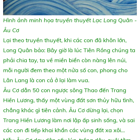
Hình ảnh minh họa truyền thuyết Lạc Long Quân -
Âu Cơ
Lại theo truyền thuyết, khi các con đã khôn lớn,
Long Quân bảo: Bây giờ là lúc Tiên Rồng chúng ta
phải chia tay, ta về miền biển còn nàng lên núi,
mỗi người đem theo một nửa số con, phong cho
Lân Lang là con cả ở lại làm vua.
Âu Cơ dẫn 50 con ngược sông Thao đến Trang
Hiền Lương, thấy một vùng đất sơn thủy hữu tình,
chẳng khác gì tiên cảnh. Âu Cơ dừng lại, chọn
Trang Hiền Lương làm nơi lập ấp sinh sống, và sai
các con đi tiếp khai khẩn các vùng đất xa xôi…