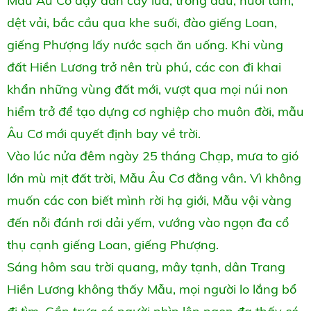
Mẫu Âu Cơ dạy dân cấy lúa, trồng dâu, nuôi tằm,
dệt vải, bắc cầu qua khe suối, đào giếng Loan,
giếng Phượng lấy nước sạch ăn uống. Khi vùng
đất Hiền Lương trở nên trù phú, các con đi khai
khẩn những vùng đất mới, vượt qua mọi núi non
hiểm trở để tạo dựng cơ nghiệp cho muôn đời, mẫu
Âu Cơ mới quyết định bay về trời.
Vào lúc nửa đêm ngày 25 tháng Chạp, mưa to gió
lớn mù mịt đất trời, Mẫu Âu Cơ đằng vân. Vì không
muốn các con biết mình rời hạ giới, Mẫu vội vàng
đến nỗi đánh rơi dải yếm, vướng vào ngọn đa cổ
thụ cạnh giếng Loan, giếng Phượng.
Sáng hôm sau trời quang, mây tạnh, dân Trang
Hiền Lương không thấy Mẫu, mọi người lo lắng bổ