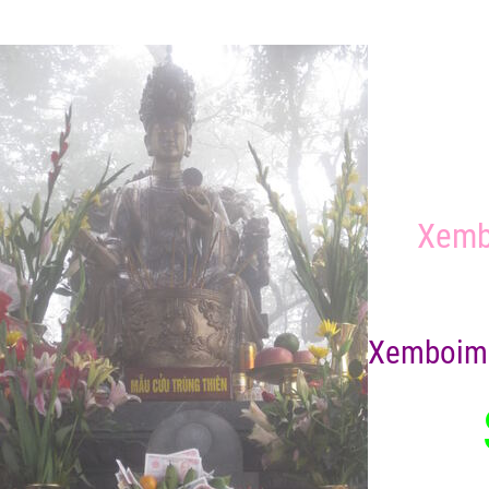
Xemb
X
emboim