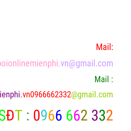
Mail:
oionlinemienphi
.vn@gmail.com
Mail :
ienphi
.
vn0966662332
@gmail.com
S
Đ
T
:
0
9
6
6
6
6
2
3
3
2