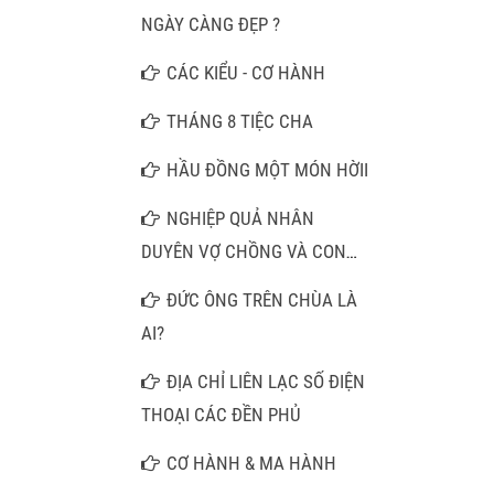
MỘT CÂU NAM MÔ A DI ĐÀ
NGÀY CÀNG ĐẸP ?
PHẬT
CÁC KIỂU - CƠ HÀNH
THÁNG 8 TIỆC CHA
HẦU ĐỒNG MỘT MÓN HỜII
NGHIỆP QUẢ NHÂN
DUYÊN VỢ CHỒNG VÀ CON
CÁI
ĐỨC ÔNG TRÊN CHÙA LÀ
AI?
ĐỊA CHỈ LIÊN LẠC SỐ ĐIỆN
THOẠI CÁC ĐỀN PHỦ
CƠ HÀNH & MA HÀNH