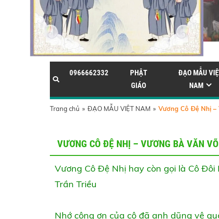
0966662332
PHẬT
ĐẠO MẪU VIỆ
GIÁO
NAM
Trang chủ
»
ĐẠO MẪU VIỆT NAM
»
Vương Cô Đệ Nhị –
VƯƠNG CÔ ĐỆ NHỊ – VƯƠNG BÀ VĂN V
Vương Cô Đệ Nhị hay còn gọi là Cô Đôi
Trần Triều
Nhớ công ơn của cô đã anh dũng vệ quố