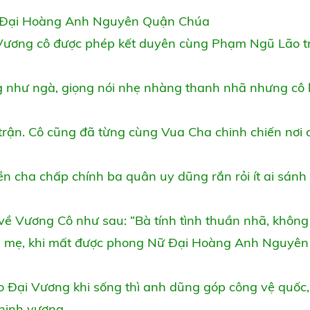
Nữ Đại Hoàng Anh Nguyên Quận Chúa
Vương cô được phép kết duyên cùng Phạm Ngũ Lão t
 như ngà, giọng nói nhẹ nhàng thanh nhã nhưng cô l
ận. Cô cũng đã từng cùng Vua Cha chinh chiến nơi 
n cha chấp chính ba quân uy dũng rắn rỏi ít ai sánh
về Vương Cô như sau: “Bà tính tình thuần nhã, không
cha mẹ, khi mất được phong Nữ Đại Hoàng Anh Nguyê
o Đại Vương khi sống thì anh dũng góp công vệ quốc,
thịnh vượng.