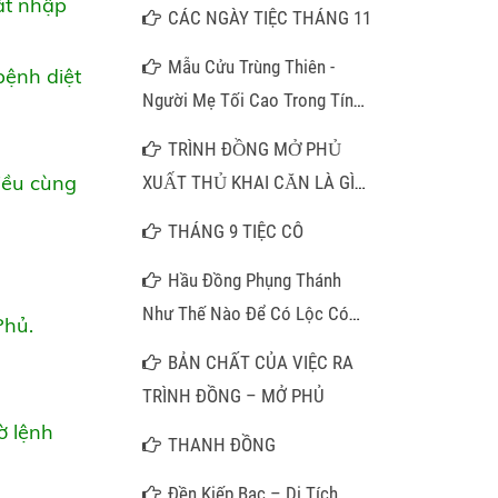
át nhập
CÁC NGÀY TIỆC THÁNG 11
Mẫu Cửu Trùng Thiên -
bệnh diệt
Người Mẹ Tối Cao Trong Tín
Ngưỡng Thờ Mẫu
TRÌNH ĐỒNG MỞ PHỦ
iều cùng
XUẤT THỦ KHAI CĂN LÀ GÌ
???
THÁNG 9 TIỆC CÔ
Hầu Đồng Phụng Thánh
Như Thế Nào Để Có Lộc Có
Phủ.
Phúc?
BẢN CHẤT CỦA VIỆC RA
TRÌNH ĐỒNG – MỞ PHỦ
ờ lệnh
THANH ĐỒNG
Đền Kiếp Bạc – Di Tích