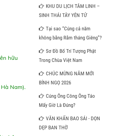
Hương Mây Ngàn
KHU DU LỊCH TÂM LINH –
SINH THÁI TÂY YÊN TỬ
Tại sao “Cúng cả năm
không bằng Rằm tháng Giêng”?
Sơ Đồ Bố Trí Tượng Phật
bên hữu
Trong Chùa Việt Nam
CHÚC MỪNG NĂM MỚI
BÍNH NGỌ 2026
 Hà Nam).
Cúng Ông Công Ông Táo
Mấy Giờ Là Đúng?
VĂN KHẤN BAO SÁI - DỌN
DẸP BAN THỜ