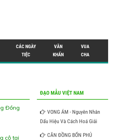
CÁC NGÀY
VĂN
VUA
TIỆC
KHẤN
CHA
ĐẠO MẪU VIỆT NAM
ông Đồng
VONG ÁM - Nguyên Nhân
Dấu Hiệu Và Cách Hoá Giải
CĂN ĐỒNG BỐN PHỦ
 cô tại