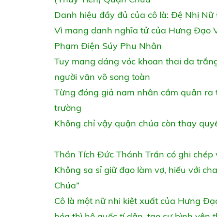
Danh hiệu đầy đủ của cô là: Đệ Nhị 
Vì mang danh nghĩa tử của Hưng Đạo 
Phạm Điện Súy Phu Nhân
Tuy mang dáng vóc khoan thai da trắng
người văn võ song toàn
Từng đóng giả nam nhân cầm quân ra tr
trường
Không chỉ vậy quận chúa còn thay quyề
Thần Tích Đức Thánh Trần có ghi chép 
Không sa sỉ giữ đạo làm vợ, hiếu với 
Chúa”
Cô là một nữ nhi kiệt xuất của Hưng Đạ
hóa thì hộ quốc tí dân, tạo sự bình yên 