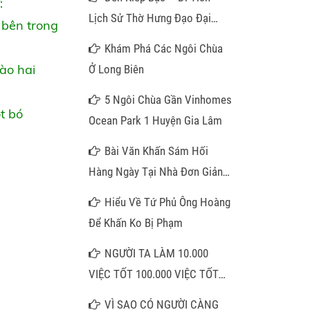
:
Lịch Sử Thờ Hưng Đạo Đại
 bên trong
Vương
Khám Phá Các Ngôi Chùa
ào hai
Ở Long Biên
5 Ngôi Chùa Gần Vinhomes
t bó
Ocean Park 1 Huyện Gia Lâm
Bài Văn Khấn Sám Hối
Hàng Ngày Tại Nhà Đơn Giản
Nhất
Hiểu Về Tứ Phủ Ông Hoàng
Để Khấn Ko Bị Phạm
NGƯỜI TA LÀM 10.000
VIỆC TỐT 100.000 VIỆC TỐT
KHÔNG BẰNG QUÝ VỊ NIỆM
VÌ SAO CÓ NGƯỜI CÀNG