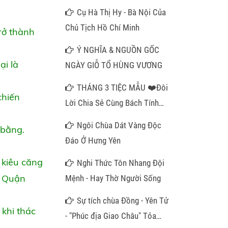
Cụ Hà Thị Hy - Bà Nội Của
Chủ Tịch Hồ Chí Minh
rở thành
Ý NGHĨA & NGUỒN GỐC
ại là
NGÀY GIỖ TỔ HÙNG VƯƠNG
THÁNG 3 TIỆC MẪU ❤️Đôi
chiến
Lời Chia Sẻ Cùng Bách Tính
Gần Xa❤️
Ngôi Chùa Dát Vàng Độc
 bằng.
Đáo Ở Hưng Yên
 kiêu căng
Nghi Thức Tôn Nhang Đội
n Quận
Mệnh - Hay Thờ Người Sống
Sự tích chùa Đồng - Yên Tử
 khi thác
- "Phúc địa Giao Châu" Tỏa