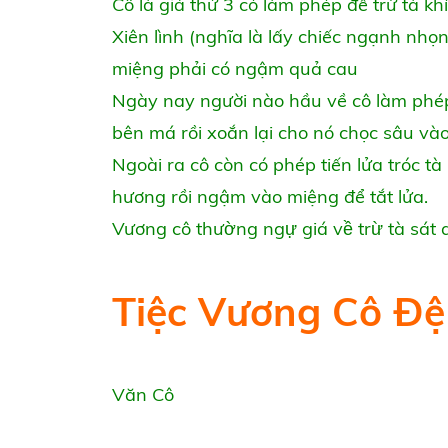
Cô là giá thứ 3 có làm phép để trừ tà k
Xiên lình (nghĩa là lấy chiếc ngạnh nh
miệng phải có ngậm quả cau
Ngày nay người nào hầu về cô làm phép 
bên má rồi xoắn lại cho nó chọc sâu và
Ngoài ra cô còn có phép tiến lửa tróc tà
hương rồi ngậm vào miệng để tắt lửa.
Vương cô thường ngự giá về trừ tà sá
Tiệc Vương Cô Đệ 
Văn Cô