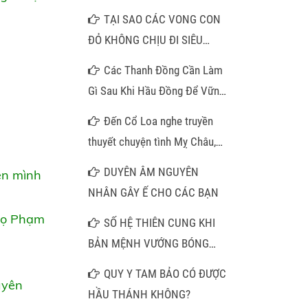
TẠI SAO CÁC VONG CON
ĐỎ KHÔNG CHỊU ĐI SIÊU
THOÁT
Các Thanh Đồng Cần Làm
Gì Sau Khi Hầu Đồng Để Vững
Căn Cơ Việc bước vào con
Đến Cổ Loa nghe truyền
đường Đạo Mẫu Tứ Phủ:
thuyết chuyện tình Mỵ Châu,
h
thăm pho tượng đá trong am
DUYÊN ÂM NGUYÊN
ên mình
cổ
NHÂN GÂY Ế CHO CÁC BẠN
họ Phạm
SỐ HỆ THIÊN CUNG KHI
BẢN MỆNH VƯỚNG BÓNG
CÀN KHÔN VÀ LỜI GIẢI MÃ
QUY Y TAM BẢO CÓ ĐƯỢC
uyên
CHO NHỮNG TRUÂN CHUYÊN
HẦU THÁNH KHÔNG?
DƯƠNG THẾ