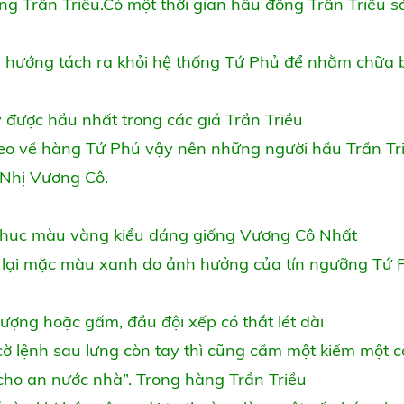
g Trần Triều.Có một thời gian hầu đồng Trần Triều s
 hướng tách ra khỏi hệ thống Tứ Phủ để nhằm chữa 
được hầu nhất trong các giá Trần Triều
heo về hàng Tứ Phủ vậy nên những người hầu Trần Tr
 Nhị Vương Cô.
phục màu vàng kiểu dáng giống Vương Cô Nhất
 lại mặc màu xanh do ảnh hưởng của tín ngưỡng Tứ 
g hoặc gấm, đầu đội xếp có thắt lét dài
cờ lệnh sau lưng còn tay thì cũng cầm một kiếm một c
ho an nước nhà”. Trong hàng Trần Triều