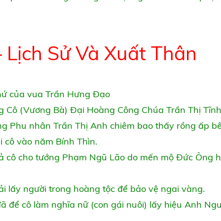
 Lịch Sử Và Xuất Thân
thứ của vua Trần Hưng Đạo
g Cô (Vương Bà) Đại Hoàng Công Chúa Trần Thị Tĩn
ng Phu nhân Trần Thị Anh chiêm bao thấy rồng ấp b
i cô vào năm Bính Thìn.
gả cô cho tướng Phạm Ngũ Lão do mến mộ Đức Ông 
ải lấy người trong hoàng tộc để bảo vệ ngai vàng.
để cô làm nghĩa nữ (con gái nuôi) lấy hiệu Anh Ng