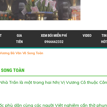
T
GIA
XEM BÓI MIỄN PHÍ
VIDEO
TIN
TIÊN
0966662332
HÓT
 Vương Bà Văn Võ Song Toàn
Õ SONG TOÀN
 Nhà Trần là một trong hai Nhị Vị Vương Cô thuộc C
c phù dân cùng các người Việt nghiêm cẩn thờ phụng