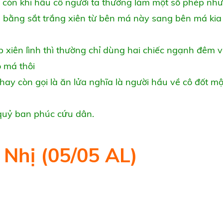
hí còn khi hầu cô người ta thường làm một số phép như
ọn bằng sắt trắng xiên từ bên má này sang bên má kia
xiên lình thì thường chỉ dùng hai chiếc ngạnh đêm v
o má thôi
 hay còn gọi là ăn lửa nghĩa là người hầu về cô đốt mộ
t quỷ ban phúc cứu dân.
Nhị (05/05 AL)