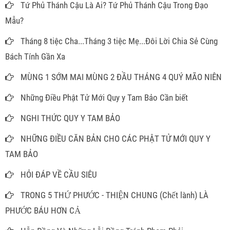
Tứ Phủ Thánh Cậu Là Ai? Tứ Phủ Thánh Cậu Trong Đạo
Mẫu?
Tháng 8 tiệc Cha...Tháng 3 tiệc Mẹ...Đôi Lời Chia Sẻ Cùng
Bách Tính Gần Xa
MÙNG 1 SỚM MAI MÙNG 2 ĐẦU THÁNG 4 QUÝ MÃO NIÊN
Những Điều Phật Tử Mới Quy y Tam Bảo Cần biết
NGHI THỨC QUY Y TAM BẢO
NHỮNG ĐIỀU CĂN BẢN CHO CÁC PHẬT TỬ MỚI QUY Y
TAM BẢO
HỎI ĐÁP VỀ CẦU SIÊU
TRONG 5 THỨ PHƯỚC - THIỆN CHUNG (Chết lành) LÀ
PHƯỚC BÁU HƠN CẢ