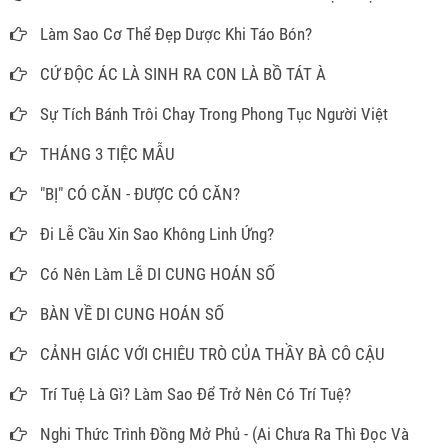
Làm Sao Cơ Thể Đẹp Dược Khi Táo Bón?
CỨ ĐỘC ÁC LÀ SINH RA CON LÀ BỒ TÁT À
Sự Tích Bánh Trôi Chay Trong Phong Tục Người Việt
THÁNG 3 TIỆC MẪU
"BỊ" CÓ CĂN - ĐƯỢC CÓ CĂN?
Đi Lễ Cầu Xin Sao Không Linh Ứng?
Có Nên Làm Lễ DI CUNG HOÁN SỐ
BÀN VỀ DI CUNG HOÁN SỐ
CẢNH GIÁC VỚI CHIÊU TRÒ CỦA THẦY BÀ CÔ CẬU
Trí Tuệ Là Gì? Làm Sao Để Trở Nên Có Trí Tuệ?
Nghi Thức Trình Đồng Mở Phủ - (Ai Chưa Ra Thì Đọc Và