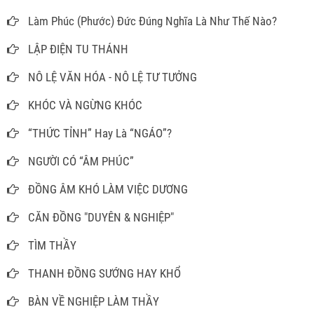
Làm Phúc (Phước) Đức Đúng Nghĩa Là Như Thế Nào?
LẬP ĐIỆN TU THÁNH
NÔ LỆ VĂN HÓA - NÔ LỆ TƯ TƯỞNG
KHÓC VÀ NGỪNG KHÓC
“THỨC TỈNH” Hay Là “NGÁO”?
NGƯỜI CÓ “ÂM PHÚC”
ĐỒNG ÂM KHÓ LÀM VIỆC DƯƠNG
CĂN ĐỒNG "DUYÊN & NGHIỆP"
TÌM THẦY
THANH ĐỒNG SƯỚNG HAY KHỔ
BÀN VỀ NGHIỆP LÀM THẦY