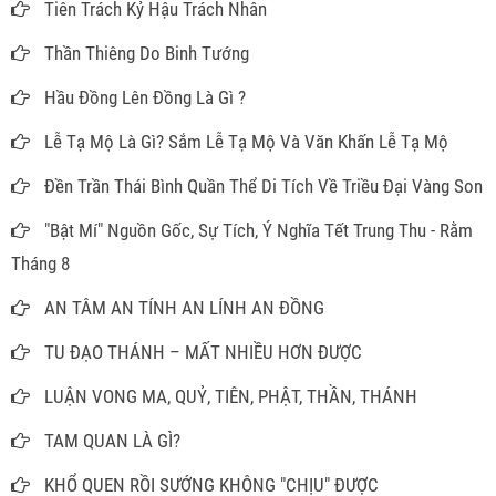
Tiên Trách Kỷ Hậu Trách Nhân
Thần Thiêng Do Binh Tướng
Hầu Đồng Lên Đồng Là Gì ?
Lễ Tạ Mộ Là Gì? Sắm Lễ Tạ Mộ Và Văn Khấn Lễ Tạ Mộ
Đền Trần Thái Bình Quần Thể Di Tích Về Triều Đại Vàng Son
"Bật Mí" Nguồn Gốc, Sự Tích, Ý Nghĩa Tết Trung Thu - Rằm
Tháng 8
AN TÂM AN TÍNH AN LÍNH AN ĐỒNG
TU ĐẠO THÁNH – MẤT NHIỀU HƠN ĐƯỢC
LUẬN VONG MA, QUỶ, TIÊN, PHẬT, THẦN, THÁNH
TAM QUAN LÀ GÌ?
KHỔ QUEN RỒI SƯỚNG KHÔNG "CHỊU" ĐƯỢC