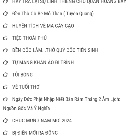
HÃY TRẢ LẠI SỰ LINH THIÊNG CHO QUAN HOÀNG BẢY
Đền Thờ Cô Bé Mỏ Than ( Tuyên Quang)
HUYỀN TÍCH VỀ MA CÂY GẠO
TIỆC THOẢI PHỦ
ĐỀN CỐC LÂM...THỜ QUỶ CỐC TIÊN SINH
TỰ MANG KHĂN ÁO ĐI TRÌNH
TỦI BÓNG
VÉ TUỔI THƠ
Ngày Đức Phật Nhập Niết Bàn Rằm Tháng 2 Âm Lịch:
Nguồn Gốc Và Ý Nghĩa
CHÚC MỪNG NĂM MỚI 2024
BỊ ĐIÊN MỚI RA ĐỒNG