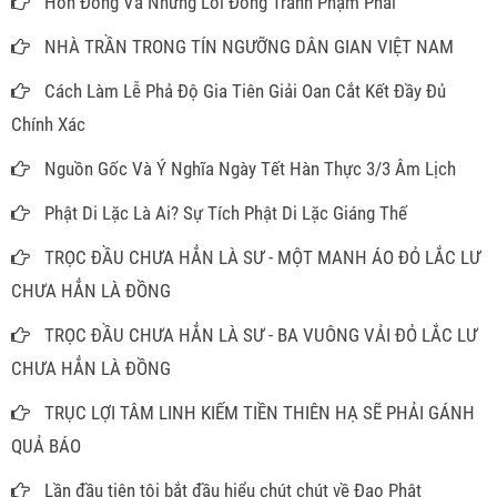
Hỗn Đồng Và Những Lỗi Đồng Tránh Phạm Phải
NHÀ TRẦN TRONG TÍN NGƯỠNG DÂN GIAN VIỆT NAM
Cách Làm Lễ Phả Độ Gia Tiên Giải Oan Cắt Kết Đầy Đủ
Chính Xác
Nguồn Gốc Và Ý Nghĩa Ngày Tết Hàn Thực 3/3 Âm Lịch
Phật Di Lặc Là Ai? Sự Tích Phật Di Lặc Giáng Thế
TRỌC ĐẦU CHƯA HẲN LÀ SƯ - MỘT MANH ÁO ĐỎ LẮC LƯ
CHƯA HẲN LÀ ĐỒNG
TRỌC ĐẦU CHƯA HẲN LÀ SƯ - BA VUÔNG VẢI ĐỎ LẮC LƯ
CHƯA HẲN LÀ ĐỒNG
TRỤC LỢI TÂM LINH KIẾM TIỀN THIÊN HẠ SẼ PHẢI GÁNH
QUẢ BÁO
Lần đầu tiên tôi bắt đầu hiểu chút chút về Đạo Phật