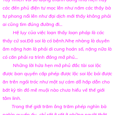
các đền phủ điện tư mọc lên như nấm các thầy bà
tự phong nổi lên như đại dịch mới thấy không phải
ai cũng tìm đúng đường đi...
Hệ lụy của việc loạn thầy loạn pháp là các
thầy cứ soi.Đã soi là có bệnh.Nhẹ nhàng là duyên
âm nặng hơn là phải di cung hoán số, nặng nữa là
có căn phải ra trình đồng mở phủ...
Những lời hứa hẹn mở phủ đắc tài sai lộc
được ban quyền cấp phép được lộc soi lộc bói được
ăn trên ngồi tróc như một sự cám dỗ hấp dẫn cho
bất kỳ tín đồ mê muội nào chưa hiểu về thế giới
tâm linh.
Trong thế giới trăm ông trăm phép nghìn bà
nghìn quyền ấy...chỉ rất ít rất ít những người thật