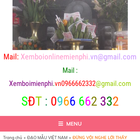
Mail:
Xemboionlinemienphi
.vn@gmail.com
Mail :
X
emboimienphi
.
vn0966662332
@gmail.com
S
Đ
T
:
0
9
6
6
6
6
2
3
3
2
MENU
Trang chủ
»
ĐẠO MẪU VIỆT NAM
»
ĐỪNG VỘI NGHE LỜI THẦY