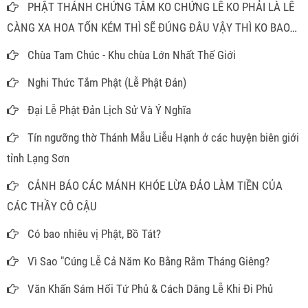
PHẬT THÁNH CHỨNG TÂM KO CHỨNG LỄ KO PHẢI LÀ LỄ
CÀNG XA HOA TỐN KÉM THÌ SẼ ĐÚNG ĐÂU VẬY THÌ KO BAO
GIỜ PHẢI MÂM CAO CỖ ĐẦY ĐỂ LÀM GÌ
Chùa Tam Chúc - Khu chùa Lớn Nhất Thế Giới
Nghi Thức Tắm Phật (Lễ Phật Đản)
Đại Lễ Phật Đản Lịch Sử Và Ý Nghĩa
Tín ngưỡng thờ Thánh Mẫu Liễu Hạnh ở các huyện biên giới
tỉnh Lạng Sơn
CẢNH BÁO CÁC MÁNH KHÓE LỪA ĐẢO LÀM TIỀN CỦA
CÁC THẦY CÔ CẬU
Có bao nhiêu vị Phật, Bồ Tát?
Vì Sao "Cúng Lễ Cả Năm Ko Bằng Rằm Tháng Giêng?
Văn Khấn Sám Hối Tứ Phủ & Cách Dâng Lễ Khi Đi Phủ