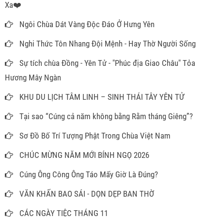
Xa❤️
Ngôi Chùa Dát Vàng Độc Đáo Ở Hưng Yên
Nghi Thức Tôn Nhang Đội Mệnh - Hay Thờ Người Sống
Sự tích chùa Đồng - Yên Tử - "Phúc địa Giao Châu" Tỏa
Hương Mây Ngàn
KHU DU LỊCH TÂM LINH – SINH THÁI TÂY YÊN TỬ
Tại sao “Cúng cả năm không bằng Rằm tháng Giêng”?
Sơ Đồ Bố Trí Tượng Phật Trong Chùa Việt Nam
CHÚC MỪNG NĂM MỚI BÍNH NGỌ 2026
Cúng Ông Công Ông Táo Mấy Giờ Là Đúng?
VĂN KHẤN BAO SÁI - DỌN DẸP BAN THỜ
CÁC NGÀY TIỆC THÁNG 11