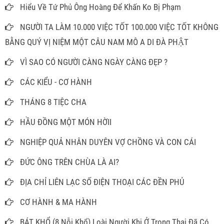
Hiểu Về Tứ Phủ Ông Hoàng Để Khấn Ko Bị Phạm
NGƯỜI TA LÀM 10.000 VIỆC TỐT 100.000 VIỆC TỐT KHÔNG
BẰNG QUÝ VỊ NIỆM MỘT CÂU NAM MÔ A DI ĐÀ PHẬT
VÌ SAO CÓ NGƯỜI CÀNG NGÀY CÀNG ĐẸP ?
CÁC KIỂU - CƠ HÀNH
THÁNG 8 TIỆC CHA
HẦU ĐỒNG MỘT MÓN HỜII
NGHIỆP QUẢ NHÂN DUYÊN VỢ CHỒNG VÀ CON CÁI
ĐỨC ÔNG TRÊN CHÙA LÀ AI?
ĐỊA CHỈ LIÊN LẠC SỐ ĐIỆN THOẠI CÁC ĐỀN PHỦ
CƠ HÀNH & MA HÀNH
BÁT KHỔ (8 Nỗi Khổ) Loài Người Khi Ở Trong Thai Đã Có