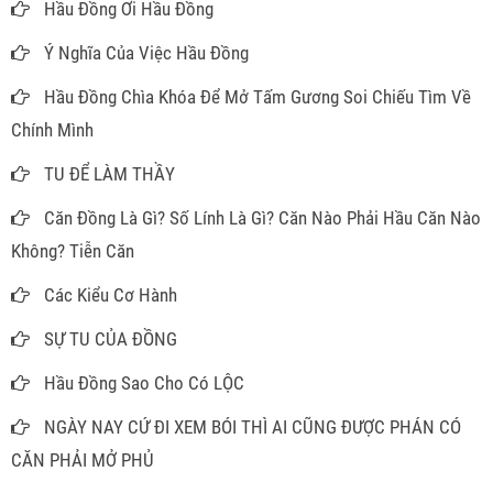
Hầu Đồng Ơi Hầu Đồng
Ý Nghĩa Của Việc Hầu Đồng
Hầu Đồng Chìa Khóa Để Mở Tấm Gương Soi Chiếu Tìm Về
Chính Mình
TU ĐỂ LÀM THẦY
Căn Đồng Là Gì? Số Lính Là Gì? Căn Nào Phải Hầu Căn Nào
Không? Tiễn Căn
Các Kiểu Cơ Hành
SỰ TU CỦA ĐỒNG
Hầu Đồng Sao Cho Có LỘC
NGÀY NAY CỨ ĐI XEM BÓI THÌ AI CŨNG ĐƯỢC PHÁN CÓ
CĂN PHẢI MỞ PHỦ