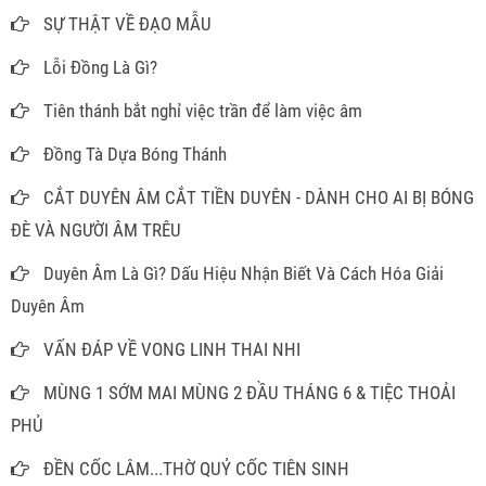
SỰ THẬT VỀ ĐẠO MẪU
Lỗi Đồng Là Gì?
Tiên thánh bắt nghỉ việc trần để làm việc âm
Đồng Tà Dựa Bóng Thánh
CẮT DUYÊN ÂM CẮT TIỀN DUYÊN - DÀNH CHO AI BỊ BÓNG
ĐÈ VÀ NGƯỜI ÂM TRÊU
Duyên Âm Là Gì? Dấu Hiệu Nhận Biết Và Cách Hóa Giải
Duyên Âm
VẤN ĐÁP VỀ VONG LINH THAI NHI
MÙNG 1 SỚM MAI MÙNG 2 ĐẦU THÁNG 6 & TIỆC THOẢI
PHỦ
ĐỀN CỐC LÂM...THỜ QUỶ CỐC TIÊN SINH