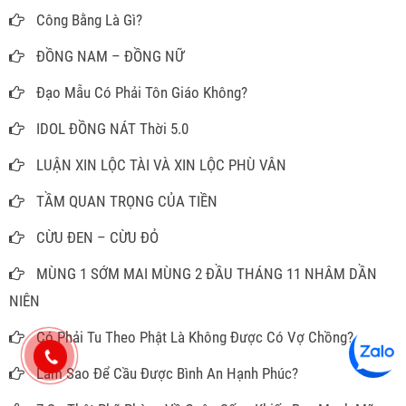
Công Bằng Là Gì?
ĐỒNG NAM – ĐỒNG NỮ
Đạo Mẫu Có Phải Tôn Giáo Không?
IDOL ĐỒNG NÁT Thời 5.0
LUẬN XIN LỘC TÀI VÀ XIN LỘC PHÙ VÂN
TẦM QUAN TRỌNG CỦA TIỀN
CỪU ĐEN – CỪU ĐỎ
MÙNG 1 SỚM MAI MÙNG 2 ĐẦU THÁNG 11 NHÂM DẦN
NIÊN
Có Phải Tu Theo Phật Là Không Được Có Vợ Chồng?
Làm Sao Để Cầu Được Bình An Hạnh Phúc?