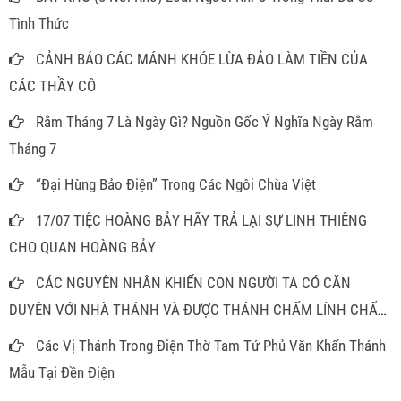
Tình Thức
CẢNH BÁO CÁC MÁNH KHÓE LỪA ĐẢO LÀM TIỀN CỦA
CÁC THẦY CÔ
Rằm Tháng 7 Là Ngày Gì? Nguồn Gốc Ý Nghĩa Ngày Rằm
Tháng 7
“Đại Hùng Bảo Điện” Trong Các Ngôi Chùa Việt
17/07 TIỆC HOÀNG BẢY HÃY TRẢ LẠI SỰ LINH THIÊNG
CHO QUAN HOÀNG BẢY
CÁC NGUYÊN NHÂN KHIẾN CON NGƯỜI TA CÓ CĂN
DUYÊN VỚI NHÀ THÁNH VÀ ĐƯỢC THÁNH CHẤM LÍNH CHẤM
ĐỒNG
Các Vị Thánh Trong Điện Thờ Tam Tứ Phủ Văn Khấn Thánh
Mẫu Tại Đền Điện