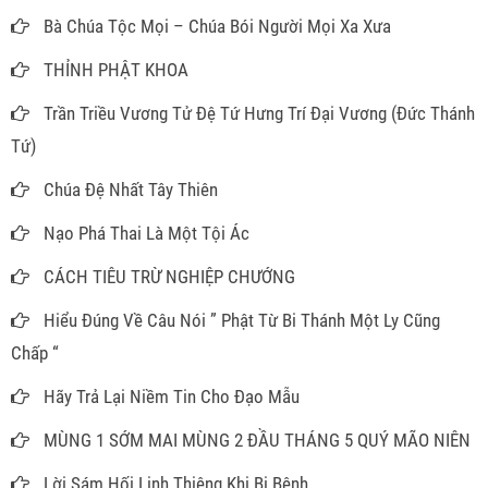
Bà Chúa Tộc Mọi – Chúa Bói Người Mọi Xa Xưa
THỈNH PHẬT KHOA
Trần Triều Vương Tử Đệ Tứ Hưng Trí Đại Vương (Đức Thánh
Tứ)
Chúa Đệ Nhất Tây Thiên
Nạo Phá Thai Là Một Tội Ác
CÁCH TIÊU TRỪ NGHIỆP CHƯỚNG
Hiểu Đúng Về Câu Nói ” Phật Từ Bi Thánh Một Ly Cũng
Chấp “
Hãy Trả Lại Niềm Tin Cho Đạo Mẫu
MÙNG 1 SỚM MAI MÙNG 2 ĐẦU THÁNG 5 QUÝ MÃO NIÊN
Lời Sám Hối Linh Thiêng Khi Bị Bệnh