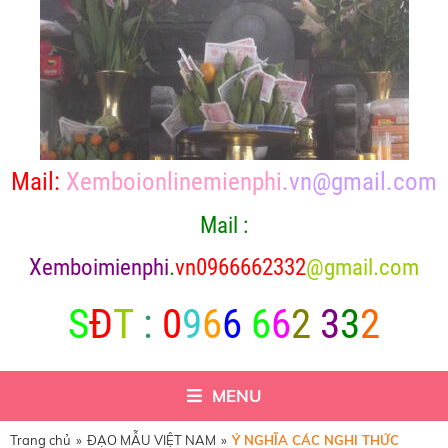
Mail:
Xemboionlinemienphi
.vn@gmail.com
Mail :
X
emboimienphi
.
vn0966662332
@gmail.com
S
Đ
T
:
0
9
6
6
6
6
2
3
3
2
MENU
Trang chủ
»
ĐẠO MẪU VIỆT NAM
»
Ý NGHĨA CÁC NGHI THỨC