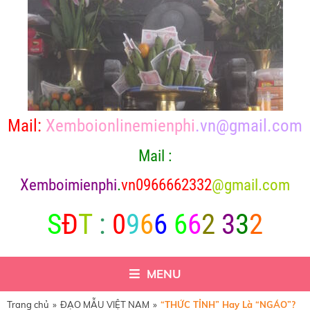
Mail:
Xemboionlinemienphi
.vn@gmail.com
Mail :
X
emboimienphi
.
vn0966662332
@gmail.com
S
Đ
T
:
0
9
6
6
6
6
2
3
3
2
MENU
Trang chủ
»
ĐẠO MẪU VIỆT NAM
»
“THỨC TỈNH” Hay Là “NGÁO”?