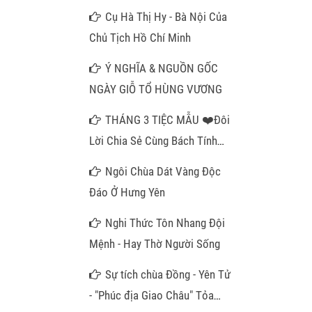
Cụ Hà Thị Hy - Bà Nội Của
Chủ Tịch Hồ Chí Minh
Ý NGHĨA & NGUỒN GỐC
NGÀY GIỖ TỔ HÙNG VƯƠNG
THÁNG 3 TIỆC MẪU ❤️Đôi
Lời Chia Sẻ Cùng Bách Tính
Gần Xa❤️
Ngôi Chùa Dát Vàng Độc
Đáo Ở Hưng Yên
Nghi Thức Tôn Nhang Đội
Mệnh - Hay Thờ Người Sống
Sự tích chùa Đồng - Yên Tử
- "Phúc địa Giao Châu" Tỏa