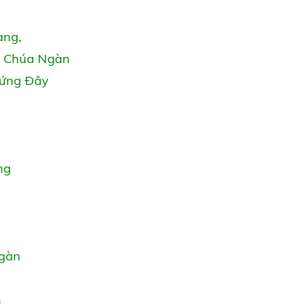
ang,
y Chúa Ngàn
hứng Đây
ng
Ngàn
n