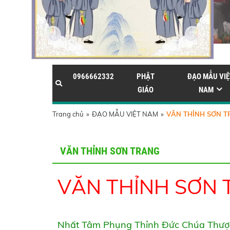
0966662332
PHẬT
ĐẠO MẪU VIỆ
GIÁO
NAM
Trang chủ
»
ĐẠO MẪU VIỆT NAM
»
VĂN THỈNH SƠN 
VĂN THỈNH SƠN TRANG
VĂN THỈNH SƠN
Nhất Tâm Phụng Thỉnh Đức Chúa Thượ