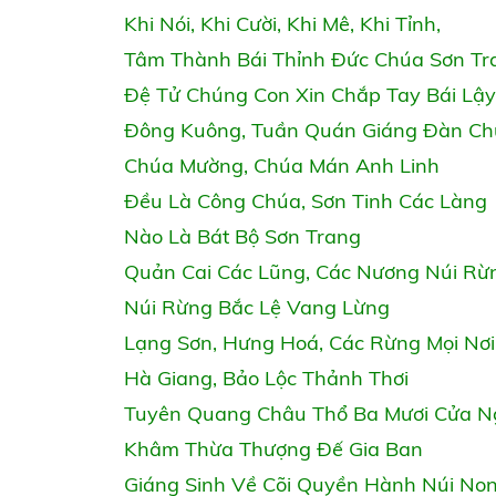
Khi Nói, Khi Cười, Khi Mê, Khi Tỉnh,
Tâm Thành Bái Thỉnh Đức Chúa Sơn Tr
Đệ Tử Chúng Con Xin Chắp Tay Bái Lậ
Đông Kuông, Tuần Quán Giáng Đàn C
Chúa Mường, Chúa Mán Anh Linh
Đều Là Công Chúa, Sơn Tinh Các Làng
Nào Là Bát Bộ Sơn Trang
Quản Cai Các Lũng, Các Nương Núi Rừ
Núi Rừng Bắc Lệ Vang Lừng
Lạng Sơn, Hưng Hoá, Các Rừng Mọi Nơi
Hà Giang, Bảo Lộc Thảnh Thơi
Tuyên Quang Châu Thổ Ba Mươi Cửa 
Khâm Thừa Thượng Đế Gia Ban
Giáng Sinh Về Cõi Quyền Hành Núi No