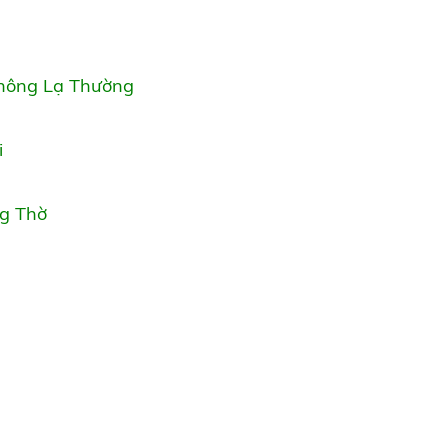
hông Lạ Thường
i
g Thờ