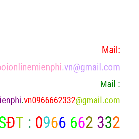
Mail:
oionlinemienphi
.vn@gmail.com
Mail :
ienphi
.
vn0966662332
@gmail.com
S
Đ
T
:
0
9
6
6
6
6
2
3
3
2