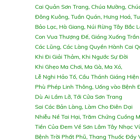
Cai Quản Sơn Trang, Chúa Mường, Chú
Đông Kuông, Tuần Quán, Hưng Hoá, T
Bảo Lạc, Hà Giang, Núi Rừng Tây Bắc L
Con Vua Thượng Đế, Giáng Xuống Trần
Các Lũng, Các Làng Quyền Hành Cai 
Khi Đi Giải Thảm, Khi Ngước Sự Đời
Khi Ghẹo Ma Chơi, Ma Gà, Ma Xó,
Lễ Nghi Hảo Tố, Cầu Thánh Giáng Hiện
Phù Phép Linh Thông, Uống vào Bệnh 
Dù Ai Lầm Lỡ, Tới Cửa Sơn Trang
Sai Các Bản Làng, Làm Cho Điên Dại
Nhiễu Nề Tai Hại, Trăm Chứng Cuồng 
Tiền Của Đem Về Sơn Lâm Tây Nhạc V
Bệnh Trời Phất Phũ, Thang Thuốc Đầy 