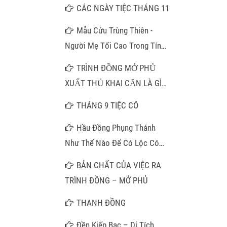
CÁC NGÀY TIỆC THÁNG 11
Mẫu Cửu Trùng Thiên -
Người Mẹ Tối Cao Trong Tín
Ngưỡng Thờ Mẫu
TRÌNH ĐỒNG MỞ PHỦ
XUẤT THỦ KHAI CĂN LÀ GÌ
???
THÁNG 9 TIỆC CÔ
Hầu Đồng Phụng Thánh
Như Thế Nào Để Có Lộc Có
Phúc?
BẢN CHẤT CỦA VIỆC RA
TRÌNH ĐỒNG – MỞ PHỦ
THANH ĐỒNG
Đền Kiếp Bạc – Di Tích