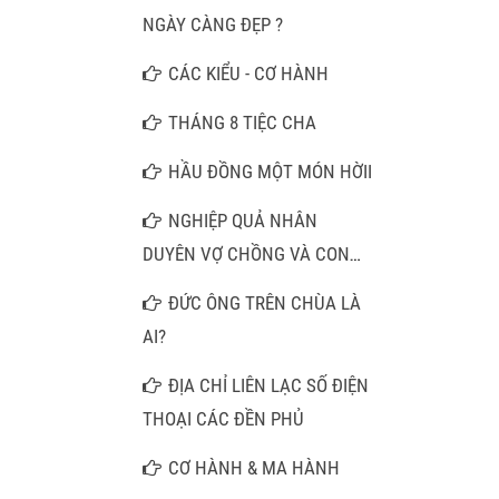
MỘT CÂU NAM MÔ A DI ĐÀ
NGÀY CÀNG ĐẸP ?
PHẬT
CÁC KIỂU - CƠ HÀNH
THÁNG 8 TIỆC CHA
HẦU ĐỒNG MỘT MÓN HỜII
NGHIỆP QUẢ NHÂN
DUYÊN VỢ CHỒNG VÀ CON
CÁI
ĐỨC ÔNG TRÊN CHÙA LÀ
AI?
ĐỊA CHỈ LIÊN LẠC SỐ ĐIỆN
THOẠI CÁC ĐỀN PHỦ
CƠ HÀNH & MA HÀNH