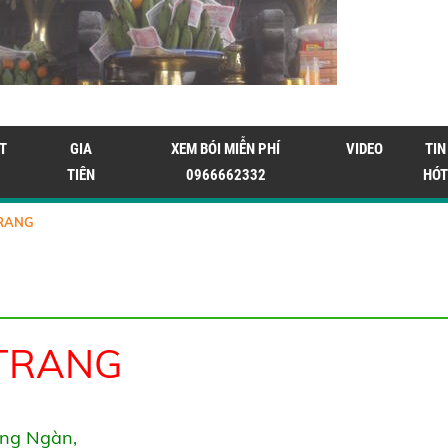
T
GIA
XEM BÓI MIỄN PHÍ
VIDEO
TIN
TIÊN
0966662332
HÓT
TRANG
 TRANG
ng Ngàn,