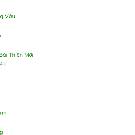
g Vầu,
i
Bái Thiên Mời
Đền
ành
ng