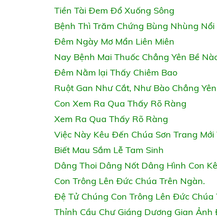
Tiền Tài Đem Đổ Xuống Sông
Bệnh Thì Trăm Chứng Bùng Nhùng Nổi
Đêm Ngày Mơ Mẩn Liên Miên
Nay Bệnh Mai Thuốc Chẳng Yên Bề Nà
Đêm Nằm lại Thấy Chiêm Bao
Ruột Gan Như Cắt, Như Bào Chẳng Yên
Con Xem Ra Qua Thấy Rõ Ràng
Xem Ra Qua Thấy Rõ Ràng
Việc Này Kêu Đến Chúa Sơn Trang Mới
Biết Mau Sắm Lễ Tam Sinh
Dâng Thoi Dâng Nốt Dâng Hình Con K
Con Trông Lên Đức Chúa Trên Ngàn.
Đệ Tử Chúng Con Trông Lên Đức Chúa
Thỉnh Cầu Chư Giáng Dương Gian Ảnh