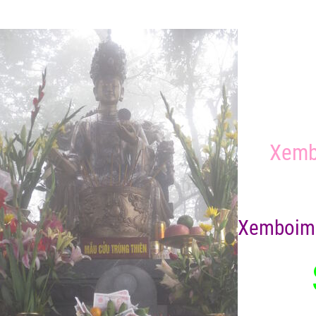
Xemb
X
emboim