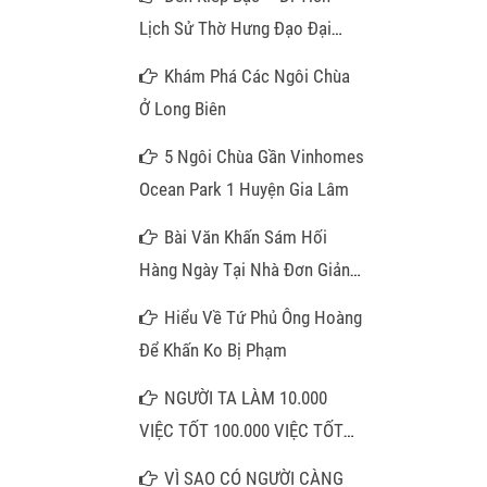
Lịch Sử Thờ Hưng Đạo Đại
Vương
Khám Phá Các Ngôi Chùa
Ở Long Biên
5 Ngôi Chùa Gần Vinhomes
Ocean Park 1 Huyện Gia Lâm
Bài Văn Khấn Sám Hối
Hàng Ngày Tại Nhà Đơn Giản
Nhất
Hiểu Về Tứ Phủ Ông Hoàng
Để Khấn Ko Bị Phạm
NGƯỜI TA LÀM 10.000
VIỆC TỐT 100.000 VIỆC TỐT
KHÔNG BẰNG QUÝ VỊ NIỆM
VÌ SAO CÓ NGƯỜI CÀNG