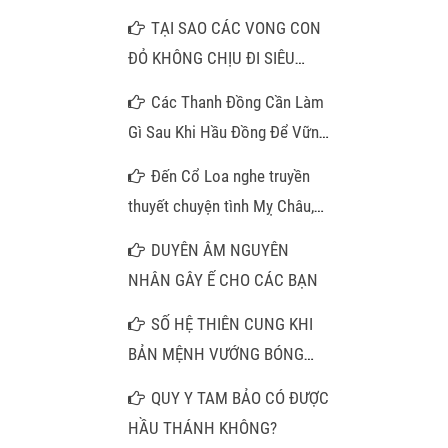
TẠI SAO CÁC VONG CON
ĐỎ KHÔNG CHỊU ĐI SIÊU
THOÁT
Các Thanh Đồng Cần Làm
Gì Sau Khi Hầu Đồng Để Vững
Căn Cơ Việc bước vào con
Đến Cổ Loa nghe truyền
đường Đạo Mẫu Tứ Phủ:
thuyết chuyện tình Mỵ Châu,
thăm pho tượng đá trong am
DUYÊN ÂM NGUYÊN
cổ
NHÂN GÂY Ế CHO CÁC BẠN
SỐ HỆ THIÊN CUNG KHI
BẢN MỆNH VƯỚNG BÓNG
CÀN KHÔN VÀ LỜI GIẢI MÃ
QUY Y TAM BẢO CÓ ĐƯỢC
CHO NHỮNG TRUÂN CHUYÊN
HẦU THÁNH KHÔNG?
DƯƠNG THẾ