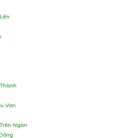
 Lên
o
 Thành
êu Van
 Trên Ngàn
 Đồng