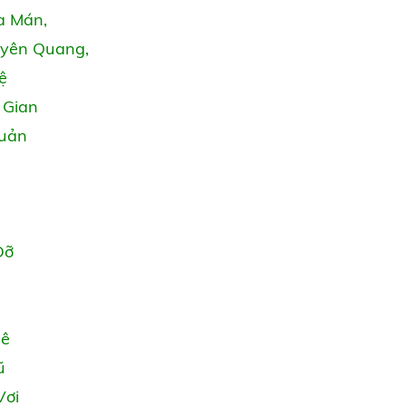
a Mán,
uyên Quang,
ệ
 Gian
Quản
Đỡ
Mê
ũ
Vơi