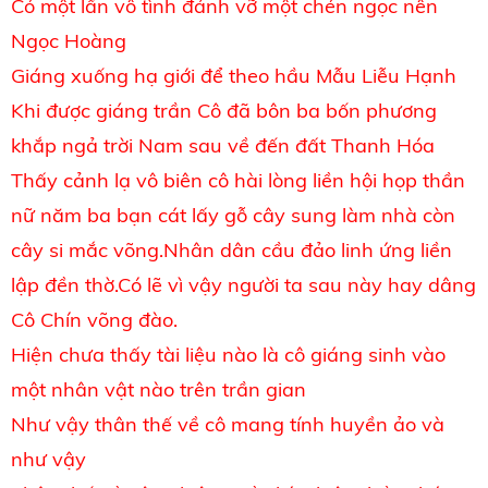
Có một lần vô tình đánh vỡ một chén ngọc nên
Ngọc Hoàng
Giáng xuống hạ giới để theo hầu Mẫu Liễu Hạnh
Khi được giáng trần Cô đã bôn ba bốn phương
khắp ngả trời Nam sau về đến đất Thanh Hóa
Thấy cảnh lạ vô biên cô hài lòng liền hội họp thần
nữ năm ba bạn cát lấy gỗ cây sung làm nhà còn
cây si mắc võng.Nhân dân cầu đảo linh ứng liền
lập đền thờ.Có lẽ vì vậy người ta sau này hay dâng
Cô Chín võng đào.
Hiện chưa thấy tài liệu nào là cô giáng sinh vào
một nhân vật nào trên trần gian
Như vậy thân thế về cô mang tính huyền ảo và
như vậy