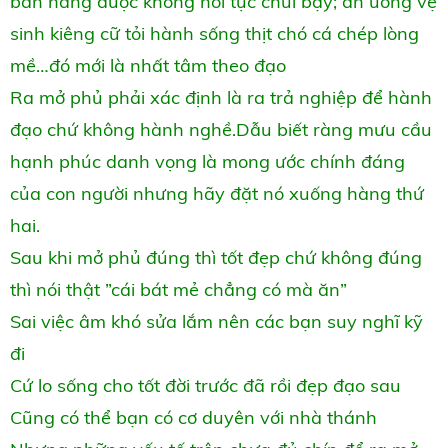
bản năng được không nói tục chửi bậy; ăn uống vệ
sinh kiêng cữ tỏi hành sống thịt chó cá chép lòng
mề…đó mới là nhất tâm theo đạo
Ra mở phủ phải xác định là ra trả nghiệp để hành
đạo chứ không hành nghề.Dẫu biết ràng mưu cầu
hạnh phúc danh vọng là mong ước chính đáng
của con người nhưng hãy đặt nó xuống hàng thứ
hai.
Sau khi mở phủ đúng thì tốt đẹp chứ không đúng
thì nói thật ”cái bát mẻ chẳng có mà ăn”
Sai việc âm khó sửa lắm nên các bạn suy nghĩ kỹ
đi
Cứ lo sống cho tốt đời trước đã rồi đẹp đạo sau
Cũng có thể bạn có cơ duyên với nhà thánh