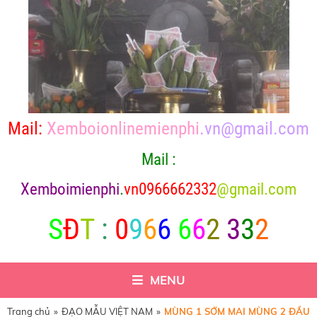
Mail:
Xemboionlinemienphi
.vn@gmail.com
Mail :
X
emboimienphi
.
vn0966662332
@gmail.com
S
Đ
T
:
0
9
6
6
6
6
2
3
3
2
MENU
Trang chủ
»
ĐẠO MẪU VIỆT NAM
»
MÙNG 1 SỚM MAI MÙNG 2 ĐẦU