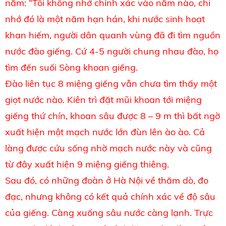
năm: “Tôi không nhớ chính xác vào năm nào, chỉ
nhớ đó là một năm hạn hán, khi nước sinh hoạt
khan hiếm, người dân quanh vùng đã đi tìm nguồn
nước đào giếng. Cứ 4-5 người chung nhau đào, họ
tìm đến suối Sòng khoan giếng.
Đào liên tục 8 miệng giếng vẫn chưa tìm thấy một
giọt nước nào. Kiên trì đặt mũi khoan tới miệng
giếng thứ chín, khoan sâu được 8 – 9 m thì bất ngờ
xuất hiện một mạch nước lớn đùn lên ào ào. Cả
làng được cứu sống nhờ mạch nước này và cũng
từ đây xuất hiện 9 miệng giếng thiêng.
Sau đó, có những đoàn ở Hà Nội về thăm dò, đo
đạc, nhưng không có kết quả chính xác về độ sâu
của giếng. Càng xuống sâu nước càng lạnh. Trực