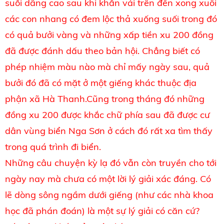
suối dâng cao sau khi khấn vái trên đền xong xuôi
các con nhang có đem lộc thả xuống suối trong đó
có quả bưởi vàng và những xấp tiền xu 200 đồng
đã được đánh dấu theo bản hội. Chẳng biết có
phép nhiệm màu nào mà chỉ mấy ngày sau, quả
bưởi đó đã có mặt ở một giếng khác thuộc địa
phận xã Hà Thanh.Cũng trong tháng đó những
đồng xu 200 được khắc chữ phía sau đã được cư
dân vùng biển Nga Sơn ở cách đó rất xa tìm thấy
trong quá trình đi biển.
Những câu chuyện kỳ lạ đó vẫn còn truyền cho tới
ngày nay mà chưa có một lời lý giải xác đáng. Có
lẽ dòng sông ngầm dưới giếng (như các nhà khoa
học đã phán đoán) là một sự lý giải có căn cứ?