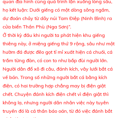
quan địa hình cùng quá trình lặn xuống lòng sâu,
họ kết luận: Dưới giếng có một dòng sông ngầm,
dự đoán chảy từ dãy núi Tam Điệp (Ninh Bình) ra
cửa biển Thần Phù (Nga Sơn)”.
Ở thời kỳ đầu khi người ta phát hiện khu giếng
thiêng này, ở miệng giếng thứ 9 rộng, sâu như một
hườm đá được đẽo gọt tỉ mỉ xuất hiện cá chuối, cá
trắm từng đàn, có con to như bắp đùi người lớn.
Người dân đổ xô đi câu, đánh kích, vây lưới bắt cá
về bán. Trong số những người bắt cá bằng kích
điện, có hai trường hợp chẳng may bị điện giật
chết. Chuyện đánh kích điện chết vì điện giật thì
không lạ, nhưng người dân nhân việc này tuyên
truyền đó là cá thần báo oán, từ đó việc đánh bắt