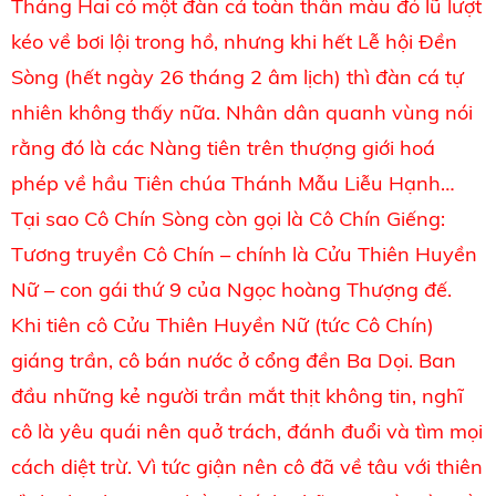
Tháng Hai có một đàn cá toàn thân màu đỏ lũ lượt
kéo về bơi lội trong hồ, nhưng khi hết Lễ hội Đền
Sòng (hết ngày 26 tháng 2 âm lịch) thì đàn cá tự
nhiên không thấy nữa. Nhân dân quanh vùng nói
rằng đó là các Nàng tiên trên thượng giới hoá
phép về hầu Tiên chúa Thánh Mẫu Liễu Hạnh…
Tại sao Cô Chín Sòng còn gọi là Cô Chín Giếng:
Tương truyền Cô Chín – chính là Cửu Thiên Huyền
Nữ – con gái thứ 9 của Ngọc hoàng Thượng đế.
Khi tiên cô Cửu Thiên Huyền Nữ (tức Cô Chín)
giáng trần, cô bán nước ở cổng đền Ba Dọi. Ban
đầu những kẻ người trần mắt thịt không tin, nghĩ
cô là yêu quái nên quở trách, đánh đuổi và tìm mọi
cách diệt trừ. Vì tức giận nên cô đã về tâu với thiên