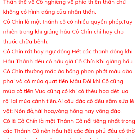
Thân thế về Cô nghiêng về phía thiên thần chứ
không có hình dáng của nhân thần.
Cô Chín là một thánh cô có nhiều quyền phép.Tuy
nhiên trong khi giáng hầu Cô Chín chỉ hay cho
thuốc chữa bênh.
Cô Chín rất hay ngự đồng.Hết các thanh đồng khi
Hầu Thánh đều có hầu giá Cô Chín.Khi giáng hầu
Cô Chín thường mặc áo hồng phơn phớt màu đào
phai và cô múa quạt tiến Mẫu.Đôi khi Cô cũng
múa cờ tiến Vua cũng có khi cô thêu hoa dệt lụa
rồi lại múa cánh tiên.Ai cầu đảo cô đều sắm sửa lễ
vật: Nón đỏ,hài hoa,vòng hồng hay võng đào.
Có lẽ Cô Chín là một Thánh Cô nổi tiếng nhất trong
các Thánh Cô nên hầu hết các đền,phủ đều có thờ