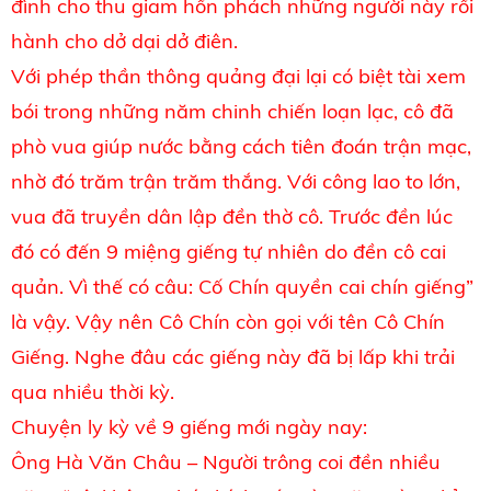
đình cho thu giam hồn phách những người này rồi
hành cho dở dại dở điên.
Với phép thần thông quảng đại lại có biệt tài xem
bói trong những năm chinh chiến loạn lạc, cô đã
phò vua giúp nước bằng cách tiên đoán trận mạc,
nhờ đó trăm trận trăm thắng. Với công lao to lớn,
vua đã truyền dân lập đền thờ cô. Trước đền lúc
đó có đến 9 miệng giếng tự nhiên do đền cô cai
quản. Vì thế có câu: Cố Chín quyền cai chín giếng”
là vậy. Vậy nên Cô Chín còn gọi với tên Cô Chín
Giếng. Nghe đâu các giếng này đã bị lấp khi trải
qua nhiều thời kỳ.
Chuyện ly kỳ về 9 giếng mới ngày nay:
Ông Hà Văn Châu – Người trông coi đền nhiều