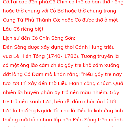
Cô.Tại các đền phủ,Cô Chín có thể có ban thờ riêng
hoặc thờ chung với Cô Bơ hoặc thờ chung trong
Cung Tứ Phủ Thánh Cô; hoặc Cô được thờ ở một
Lầu Cô riêng biệt.
Lịch sử đền Cô Chín Sòng Sơn:
Đền Sòng được xây dựng thời Cảnh Hưng triều
vua Lê Hiển Tông (1740- 1786). Tương truyền là
có một ông lão cầm chiếc gậy tre khô cắm xuống
đất làng Cổ Đam mà khấn rằng: “Nếu gậy tre này
tươi tốt thì xây đền thờ Liễu Hạnh công chúa”. Quả
nhiên lời huyền phán ấy trở nên màu nhiệm. Gậy
tre trở nên xanh tươi, bén rễ, đâm chồi tỏa lá tốt
tươi lạ thường.Người đời cho là điều lạ linh ứng linh
thiêng mới bảo nhau lập nên Đền Sòng trên mảnh