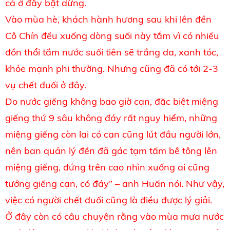
cá ở đây bặt dừng.
Vào mùa hè, khách hành hương sau khi lên đền
Cô Chín đều xuống dòng suối này tắm vì có nhiều
đồn thổi tắm nước suối tiên sẽ trắng da, xanh tóc,
khỏe mạnh phi thường. Nhưng cũng đã có tới 2-3
vụ chết đuối ở đây.
Do nước giếng không bao giờ cạn, đặc biệt miệng
giếng thứ 9 sâu không đáy rất nguy hiểm, những
miệng giếng còn lại có cạn cũng lút đầu người lớn,
nên ban quản lý đền đã gác tạm tấm bê tông lên
miệng giếng, đứng trên cao nhìn xuống ai cũng
tưởng giếng cạn, có đáy” – anh Huấn nói. Như vậy,
việc có người chết đuối cũng là điều được lý giải.
Ở đây còn có câu chuyện rằng vào mùa mưa nước