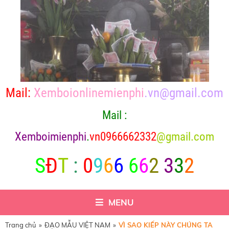
Mail:
Xemboionlinemienphi
.vn@gmail.com
Mail :
X
emboimienphi
.
vn0966662332
@gmail.com
S
Đ
T
:
0
9
6
6
6
6
2
3
3
2
MENU
Trang chủ
»
ĐẠO MẪU VIỆT NAM
»
VÌ SAO KIẾP NÀY CHÚNG TA