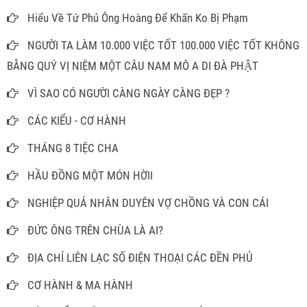
Hiểu Về Tứ Phủ Ông Hoàng Để Khấn Ko Bị Phạm
NGƯỜI TA LÀM 10.000 VIỆC TỐT 100.000 VIỆC TỐT KHÔNG
BẰNG QUÝ VỊ NIỆM MỘT CÂU NAM MÔ A DI ĐÀ PHẬT
VÌ SAO CÓ NGƯỜI CÀNG NGÀY CÀNG ĐẸP ?
CÁC KIỂU - CƠ HÀNH
THÁNG 8 TIỆC CHA
HẦU ĐỒNG MỘT MÓN HỜII
NGHIỆP QUẢ NHÂN DUYÊN VỢ CHỒNG VÀ CON CÁI
ĐỨC ÔNG TRÊN CHÙA LÀ AI?
ĐỊA CHỈ LIÊN LẠC SỐ ĐIỆN THOẠI CÁC ĐỀN PHỦ
CƠ HÀNH & MA HÀNH