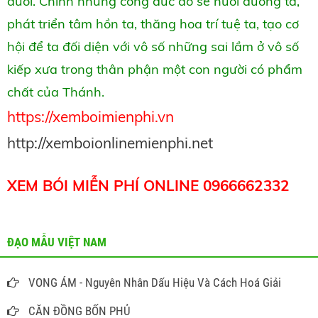
dưới. Chính những công đức đó sẽ nuôi dưỡng ta,
phát triển tâm hồn ta, thăng hoa trí tuệ ta, tạo cơ
hội để ta đối diện với vô số những sai lầm ở vô số
kiếp xưa trong thân phận một con người có phẩm
chất của Thánh.
https://xemboimienphi.vn
http://xemboionlinemienphi.net
XEM BÓI MIỄN PHÍ ONLINE 0966662332
ĐẠO MẪU VIỆT NAM
VONG ÁM - Nguyên Nhân Dấu Hiệu Và Cách Hoá Giải
CĂN ĐỒNG BỐN PHỦ