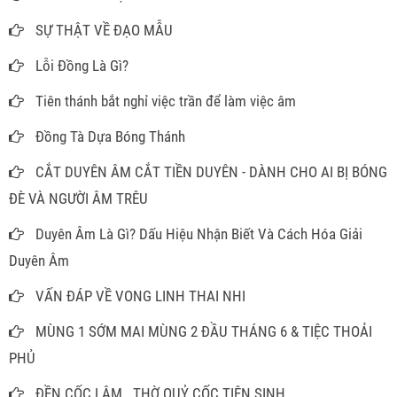
SỰ THẬT VỀ ĐẠO MẪU
Lỗi Đồng Là Gì?
Tiên thánh bắt nghỉ việc trần để làm việc âm
Đồng Tà Dựa Bóng Thánh
CẮT DUYÊN ÂM CẮT TIỀN DUYÊN - DÀNH CHO AI BỊ BÓNG
ĐÈ VÀ NGƯỜI ÂM TRÊU
Duyên Âm Là Gì? Dấu Hiệu Nhận Biết Và Cách Hóa Giải
Duyên Âm
VẤN ĐÁP VỀ VONG LINH THAI NHI
MÙNG 1 SỚM MAI MÙNG 2 ĐẦU THÁNG 6 & TIỆC THOẢI
PHỦ
ĐỀN CỐC LÂM...THỜ QUỶ CỐC TIÊN SINH