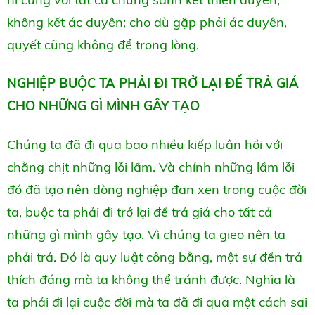
không kết ác duyên; cho dù gặp phải ác duyên,
quyết cũng không để trong lòng.
NGHIỆP BUỘC TA PHẢI ĐI TRỞ LẠI ĐỂ TRẢ GIÁ
CHO NHỮNG GÌ MÌNH GÂY TẠO
Chúng ta đã đi qua bao nhiều kiếp luân hồi với
chằng chịt những lỗi lầm. Và chính những lầm lỗi
đó đã tạo nên dòng nghiệp đan xen trong cuộc đời
ta, buộc ta phải đi trở lại để trả giá cho tất cả
những gì mình gây tạo. Vì chúng ta gieo nên ta
phải trả. Đó là quy luật công bằng, một sự đền trả
thích đáng mà ta không thể tránh được. Nghĩa là
ta phải đi lại cuộc đời mà ta đã đi qua một cách sai