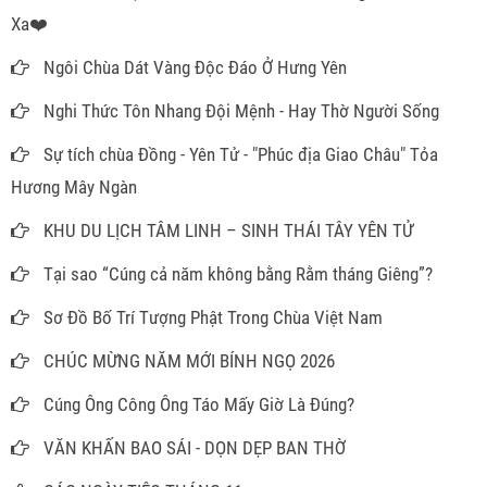
Xa❤️
Ngôi Chùa Dát Vàng Độc Đáo Ở Hưng Yên
Nghi Thức Tôn Nhang Đội Mệnh - Hay Thờ Người Sống
Sự tích chùa Đồng - Yên Tử - "Phúc địa Giao Châu" Tỏa
Hương Mây Ngàn
KHU DU LỊCH TÂM LINH – SINH THÁI TÂY YÊN TỬ
Tại sao “Cúng cả năm không bằng Rằm tháng Giêng”?
Sơ Đồ Bố Trí Tượng Phật Trong Chùa Việt Nam
CHÚC MỪNG NĂM MỚI BÍNH NGỌ 2026
Cúng Ông Công Ông Táo Mấy Giờ Là Đúng?
VĂN KHẤN BAO SÁI - DỌN DẸP BAN THỜ