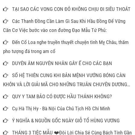
TẠI SAO CÁC VONG CON ĐỎ KHÔNG CHỊU ĐI SIÊU THOÁT
Các Thanh Đồng Cần Làm Gì Sau Khi Hầu Đồng Để Vững
Căn Cơ Việc bước vào con đường Đạo Mẫu Tứ Phủ:
Đến Cổ Loa nghe truyền thuyết chuyện tình Mỵ Châu, thăm
pho tượng đá trong am cổ
DUYÊN ÂM NGUYÊN NHÂN GÂY Ế CHO CÁC BẠN
SỐ HỆ THIÊN CUNG KHI BẢN MỆNH VƯỚNG BÓNG CÀN
KHÔN VÀ LỜI GIẢI MÃ CHO NHỮNG TRUÂN CHUYÊN DƯƠNG
THẾ
QUY Y TAM BẢO CÓ ĐƯỢC HẦU THÁNH KHÔNG?
Cụ Hà Thị Hy - Bà Nội Của Chủ Tịch Hồ Chí Minh
Ý NGHĨA & NGUỒN GỐC NGÀY GIỖ TỔ HÙNG VƯƠNG
THÁNG 3 TIỆC MẪU ❤️Đôi Lời Chia Sẻ Cùng Bách Tính Gần