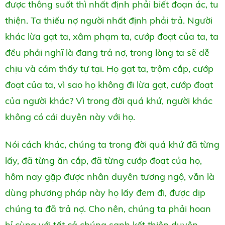
được thông suốt thì nhất định phải biết đoạn ác, tu
thiện. Ta thiếu nợ người nhất định phải trả. Người
khác lừa gạt ta, xâm phạm ta, cướp đoạt của ta, ta
đều phải nghĩ là đang trả nợ, trong lòng ta sẽ dễ
chịu và cảm thấy tự tại. Họ gạt ta, trộm cắp, cướp
đoạt của ta, vì sao họ không đi lừa gạt, cướp đoạt
của người khác? Vì trong đời quá khứ, người khác
không có cái duyên này với họ.
Nói cách khác, chúng ta trong đời quá khứ đã từng
lấy, đã từng ăn cắp, đã từng cướp đoạt của họ,
hôm nay gặp được nhân duyên tương ngộ, vẫn là
dùng phương pháp này họ lấy đem đi, được dịp
chúng ta đã trả nợ. Cho nên, chúng ta phải hoan
hỉ cùng với tất cả chúng sanh kết thiện duyên,