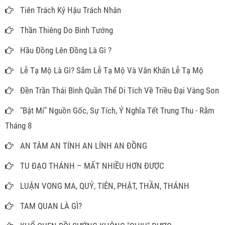
Tiên Trách Kỷ Hậu Trách Nhân
Thần Thiêng Do Binh Tướng
Hầu Đồng Lên Đồng Là Gì ?
Lễ Tạ Mộ Là Gì? Sắm Lễ Tạ Mộ Và Văn Khấn Lễ Tạ Mộ
Đền Trần Thái Bình Quần Thể Di Tích Về Triều Đại Vàng Son
"Bật Mí" Nguồn Gốc, Sự Tích, Ý Nghĩa Tết Trung Thu - Rằm
Tháng 8
AN TÂM AN TÍNH AN LÍNH AN ĐỒNG
TU ĐẠO THÁNH – MẤT NHIỀU HƠN ĐƯỢC
LUẬN VONG MA, QUỶ, TIÊN, PHẬT, THẦN, THÁNH
TAM QUAN LÀ GÌ?