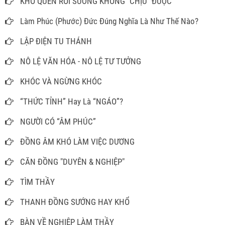
KHỔ QUEN RỒI SƯỚNG KHÔNG "CHỊU" ĐƯỢC
Làm Phúc (Phước) Đức Đúng Nghĩa Là Như Thế Nào?
LẬP ĐIỆN TU THÁNH
NÔ LỆ VĂN HÓA - NÔ LỆ TƯ TƯỞNG
KHÓC VÀ NGỪNG KHÓC
“THỨC TỈNH” Hay Là “NGÁO”?
NGƯỜI CÓ “ÂM PHÚC”
ĐỒNG ÂM KHÓ LÀM VIỆC DƯƠNG
CĂN ĐỒNG "DUYÊN & NGHIỆP"
TÌM THẦY
THANH ĐỒNG SƯỚNG HAY KHỔ
BÀN VỀ NGHIỆP LÀM THẦY