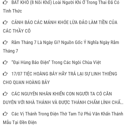
BÁT KHỔ (8 Nỗi Khổ) Loài Người Khi Ở Trong Thai Đã Có
Tình Thức
CẢNH BÁO CÁC MÁNH KHÓE LỪA ĐẢO LÀM TIỀN CỦA
CÁC THẦY CÔ
Rằm Tháng 7 Là Ngày Gì? Nguồn Gốc Ý Nghĩa Ngày Rằm
Tháng 7
“Đại Hùng Bảo Điện” Trong Các Ngôi Chùa Việt
17/07 TIỆC HOÀNG BẢY HÃY TRẢ LẠI SỰ LINH THIÊNG
CHO QUAN HOÀNG BẢY
CÁC NGUYÊN NHÂN KHIẾN CON NGƯỜI TA CÓ CĂN
DUYÊN VỚI NHÀ THÁNH VÀ ĐƯỢC THÁNH CHẤM LÍNH CHẤM
ĐỒNG
Các Vị Thánh Trong Điện Thờ Tam Tứ Phủ Văn Khấn Thánh
Mẫu Tại Đền Điện