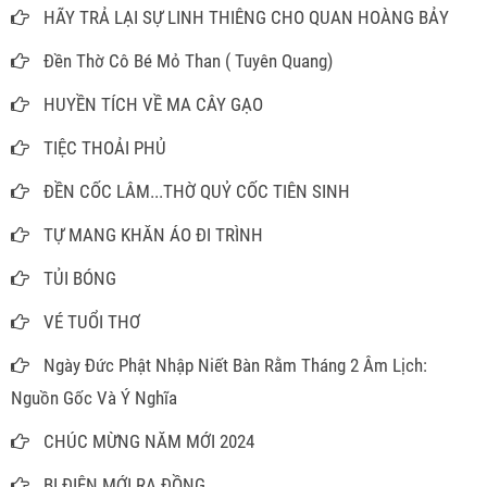
HÃY TRẢ LẠI SỰ LINH THIÊNG CHO QUAN HOÀNG BẢY
Đền Thờ Cô Bé Mỏ Than ( Tuyên Quang)
HUYỀN TÍCH VỀ MA CÂY GẠO
TIỆC THOẢI PHỦ
ĐỀN CỐC LÂM...THỜ QUỶ CỐC TIÊN SINH
TỰ MANG KHĂN ÁO ĐI TRÌNH
TỦI BÓNG
VÉ TUỔI THƠ
Ngày Đức Phật Nhập Niết Bàn Rằm Tháng 2 Âm Lịch:
Nguồn Gốc Và Ý Nghĩa
CHÚC MỪNG NĂM MỚI 2024
BỊ ĐIÊN MỚI RA ĐỒNG