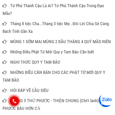
Tứ Phủ Thánh Cậu Là Ai? Tứ Phủ Thánh Cậu Trong Đạo
Mẫu?
Tháng 8 tiệc Cha...Tháng 3 tiệc Mẹ...Đôi Lời Chia Sẻ Cùng
Bách Tính Gần Xa
MÙNG 1 SỚM MAI MÙNG 2 ĐẦU THÁNG 4 QUÝ MÃO NIÊN
Những Điều Phật Tử Mới Quy y Tam Bảo Cần biết
NGHI THỨC QUY Y TAM BẢO
NHỮNG ĐIỀU CĂN BẢN CHO CÁC PHẬT TỬ MỚI QUY Y
TAM BẢO
HỎI ĐÁP VỀ CẦU SIÊU
TRONG 5 THỨ PHƯỚC - THIỆN CHUNG (Chết lành) LÀ
PHƯỚC BÁU HƠN CẢ