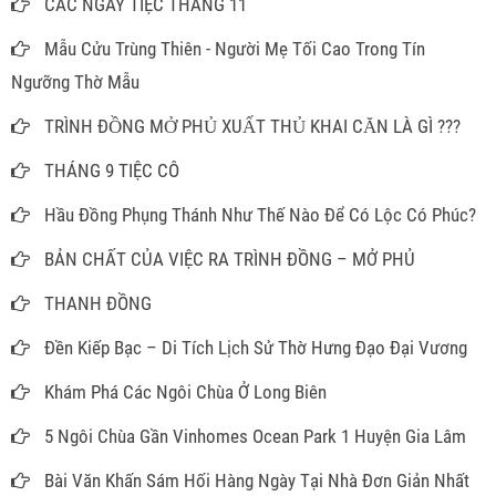
CÁC NGÀY TIỆC THÁNG 11
Mẫu Cửu Trùng Thiên - Người Mẹ Tối Cao Trong Tín
Ngưỡng Thờ Mẫu
TRÌNH ĐỒNG MỞ PHỦ XUẤT THỦ KHAI CĂN LÀ GÌ ???
THÁNG 9 TIỆC CÔ
Hầu Đồng Phụng Thánh Như Thế Nào Để Có Lộc Có Phúc?
BẢN CHẤT CỦA VIỆC RA TRÌNH ĐỒNG – MỞ PHỦ
THANH ĐỒNG
Đền Kiếp Bạc – Di Tích Lịch Sử Thờ Hưng Đạo Đại Vương
Khám Phá Các Ngôi Chùa Ở Long Biên
5 Ngôi Chùa Gần Vinhomes Ocean Park 1 Huyện Gia Lâm
Bài Văn Khấn Sám Hối Hàng Ngày Tại Nhà Đơn Giản Nhất