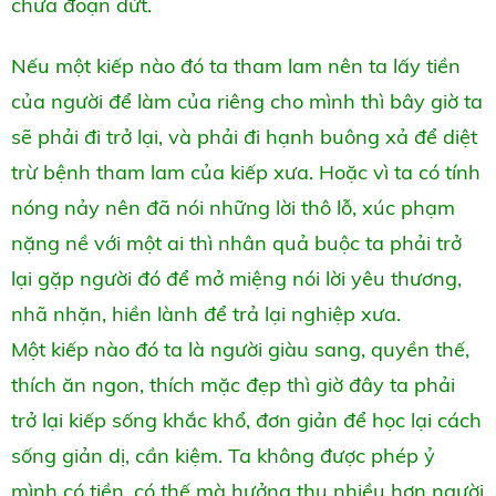
chưa đoạn dứt.
Nếu một kiếp nào đó ta tham lam nên ta lấy tiền
của người để làm của riêng cho mình thì bây giờ ta
sẽ phải đi trở lại, và phải đi hạnh buông xả để diệt
trừ bệnh tham lam của kiếp xưa. Hoặc vì ta có tính
nóng nảy nên đã nói những lời thô lỗ, xúc phạm
nặng nề với một ai thì nhân quả buộc ta phải trở
lại gặp người đó để mở miệng nói lời yêu thương,
nhã nhặn, hiền lành để trả lại nghiệp xưa.
Một kiếp nào đó ta là người giàu sang, quyền thế,
thích ăn ngon, thích mặc đẹp thì giờ đây ta phải
trở lại kiếp sống khắc khổ, đơn giản để học lại cách
sống giản dị, cần kiệm. Ta không được phép ỷ
mình có tiền, có thế mà hưởng thụ nhiều hơn người