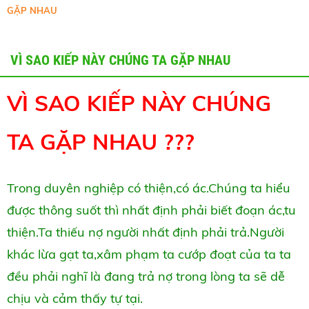
GẶP NHAU
VÌ SAO KIẾP NÀY CHÚNG TA GẶP NHAU
VÌ SAO KIẾP NÀY CHÚNG
TA GẶP NHAU ???
Trong duyên nghiệp có thiện,có ác.Chúng ta hiểu
được thông suốt thì nhất định phải biết đoạn ác,tu
thiện.Ta thiếu nợ người nhất định phải trả.Người
khác lừa gạt ta,xâm phạm ta cướp đoạt của ta ta
đều phải nghĩ là đang trả nợ trong lòng ta sẽ dễ
chịu và cảm thấy tự tại.