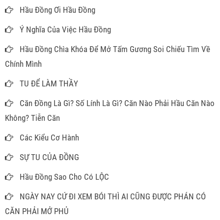
Hầu Đồng Ơi Hầu Đồng
Ý Nghĩa Của Việc Hầu Đồng
Hầu Đồng Chìa Khóa Để Mở Tấm Gương Soi Chiếu Tìm Về
Chính Mình
TU ĐỂ LÀM THẦY
Căn Đồng Là Gì? Số Lính Là Gì? Căn Nào Phải Hầu Căn Nào
Không? Tiễn Căn
Các Kiểu Cơ Hành
SỰ TU CỦA ĐỒNG
Hầu Đồng Sao Cho Có LỘC
NGÀY NAY CỨ ĐI XEM BÓI THÌ AI CŨNG ĐƯỢC PHÁN CÓ
CĂN PHẢI MỞ PHỦ