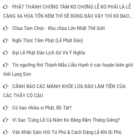
PHẬT THÁNH CHỨNG TÂM KO CHỨNG LỄ KO PHẢI LÀ LỄ
CÀNG XA HOA TỐN KÉM THÌ SẼ ĐÚNG ĐÂU VẬY THÌ KO BAO
GIỜ PHẢI MÂM CAO CỖ ĐẦY ĐỂ LÀM GÌ
Chùa Tam Chúc - Khu chùa Lớn Nhất Thế Giới
Nghi Thức Tắm Phật (Lễ Phật Đản)
Đại Lễ Phật Đản Lịch Sử Và Ý Nghĩa
Tín ngưỡng thờ Thánh Mẫu Liễu Hạnh ở các huyện biên giới
tỉnh Lạng Sơn
CẢNH BÁO CÁC MÁNH KHÓE LỪA ĐẢO LÀM TIỀN CỦA
CÁC THẦY CÔ CẬU
Có bao nhiêu vị Phật, Bồ Tát?
Vì Sao "Cúng Lễ Cả Năm Ko Bằng Rằm Tháng Giêng?
Văn Khấn Sám Hối Tứ Phủ & Cách Dâng Lễ Khi Đi Phủ