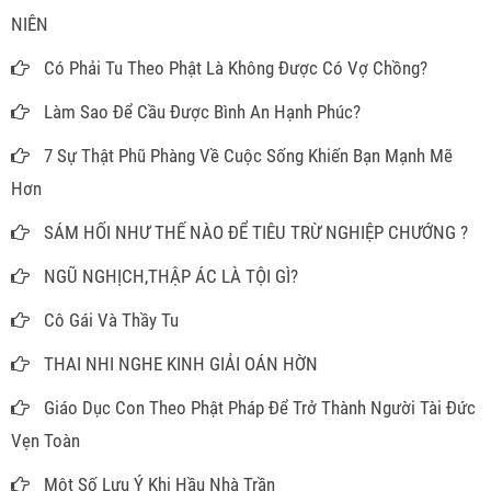
NIÊN
Có Phải Tu Theo Phật Là Không Được Có Vợ Chồng?
Làm Sao Để Cầu Được Bình An Hạnh Phúc?
7 Sự Thật Phũ Phàng Về Cuộc Sống Khiến Bạn Mạnh Mẽ
Hơn
SÁM HỐI NHƯ THẾ NÀO ĐỂ TIÊU TRỪ NGHIỆP CHƯỚNG ?
NGŨ NGHỊCH,THẬP ÁC LÀ TỘI GÌ?
Cô Gái Và Thầy Tu
THAI NHI NGHE KINH GIẢI OÁN HỜN
Giáo Dục Con Theo Phật Pháp Để Trở Thành Người Tài Đức
Vẹn Toàn
Một Số Lưu Ý Khi Hầu Nhà Trần