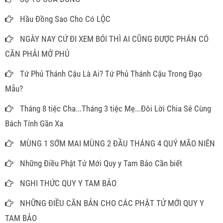
Hầu Đồng Sao Cho Có LỘC
NGÀY NAY CỨ ĐI XEM BÓI THÌ AI CŨNG ĐƯỢC PHÁN CÓ
CĂN PHẢI MỞ PHỦ
Tứ Phủ Thánh Cậu Là Ai? Tứ Phủ Thánh Cậu Trong Đạo
Mẫu?
Tháng 8 tiệc Cha...Tháng 3 tiệc Mẹ...Đôi Lời Chia Sẻ Cùng
Bách Tính Gần Xa
MÙNG 1 SỚM MAI MÙNG 2 ĐẦU THÁNG 4 QUÝ MÃO NIÊN
Những Điều Phật Tử Mới Quy y Tam Bảo Cần biết
NGHI THỨC QUY Y TAM BẢO
NHỮNG ĐIỀU CĂN BẢN CHO CÁC PHẬT TỬ MỚI QUY Y
TAM BẢO