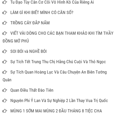
Tu Đạo Tùy Căn Cơ Cõi Vô Hình Kô Của Riêng Ai
LÀM GÌ KHI BIẾT MÌNH CÓ CĂN SỐ?
TRỒNG CÂY ĐẮP NẤM
VIẾT VÀI DÒNG CHO CÁC BẠN THAM KHẢO KHI TÌM THẦY
ĐỒNG MỞ PHỦ
SOI BÓI và NGHỀ BÓI
Sự Tích Tết Trung Thu Chị Hằng Chú Cuội Và Thỏ Ngọc
Sự Tích Quan Hoàng Lục Và Câu Chuyện An Biên Tướng
Quân
Quan Điều Thất Đào Tiên
Nguyên Phi Ỷ Lan Và Sự Nghiệp 2 Lần Thay Vua Trị Quốc
MÙNG 1 SỚM MAI MÙNG 2 ĐẦU THÁNG 8 TIỆC CHA