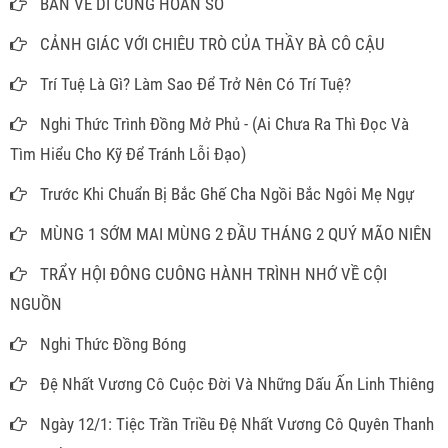
BÀN VỀ DI CUNG HOÁN SỐ
CẢNH GIÁC VỚI CHIÊU TRÒ CỦA THẦY BÀ CÔ CẬU
Trí Tuệ Là Gì? Làm Sao Để Trở Nên Có Trí Tuệ?
Nghi Thức Trình Đồng Mở Phủ - (Ai Chưa Ra Thì Đọc Và
Tìm Hiểu Cho Kỹ Để Tránh Lỗi Đạo)
Trước Khi Chuẩn Bị Bắc Ghế Cha Ngồi Bắc Ngôi Mẹ Ngự
MÙNG 1 SỚM MAI MÙNG 2 ĐẦU THÁNG 2 QUÝ MÃO NIÊN
TRẨY HỘI ĐÔNG CUÔNG HÀNH TRÌNH NHỚ VỀ CỘI
NGUỒN
Nghi Thức Đồng Bóng
Đệ Nhất Vương Cô Cuộc Đời Và Những Dấu Ấn Linh Thiêng
Ngày 12/1: Tiệc Trần Triều Đệ Nhất Vương Cô Quyên Thanh