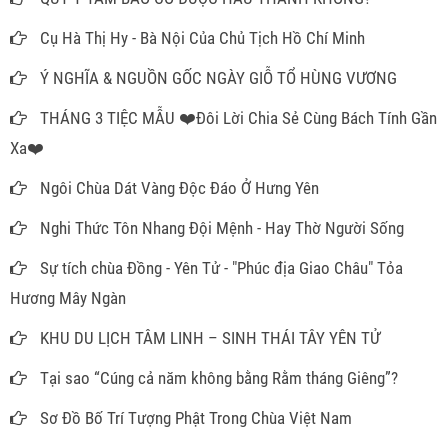
Cụ Hà Thị Hy - Bà Nội Của Chủ Tịch Hồ Chí Minh
Ý NGHĨA & NGUỒN GỐC NGÀY GIỖ TỔ HÙNG VƯƠNG
THÁNG 3 TIỆC MẪU ❤️Đôi Lời Chia Sẻ Cùng Bách Tính Gần
Xa❤️
Ngôi Chùa Dát Vàng Độc Đáo Ở Hưng Yên
Nghi Thức Tôn Nhang Đội Mệnh - Hay Thờ Người Sống
Sự tích chùa Đồng - Yên Tử - "Phúc địa Giao Châu" Tỏa
Hương Mây Ngàn
KHU DU LỊCH TÂM LINH – SINH THÁI TÂY YÊN TỬ
Tại sao “Cúng cả năm không bằng Rằm tháng Giêng”?
Sơ Đồ Bố Trí Tượng Phật Trong Chùa Việt Nam