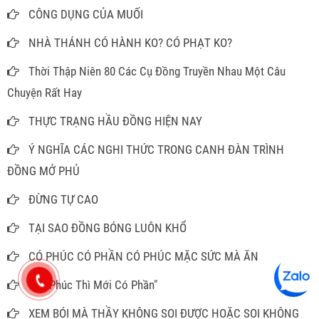
CÔNG DỤNG CỦA MUỐI
NHÀ THÁNH CÓ HÀNH KO? CÓ PHẠT KO?
Thời Thập Niên 80 Các Cụ Đồng Truyền Nhau Một Câu
Chuyện Rất Hay
THỰC TRẠNG HẦU ĐỒNG HIỆN NAY
Ý NGHĨA CÁC NGHI THỨC TRONG CANH ĐÀN TRÌNH
ĐỒNG MỞ PHỦ
ĐỪNG TỰ CAO
TẠI SAO ĐỒNG BÓNG LUÔN KHỔ
CÓ PHÚC CÓ PHẦN CÓ PHÚC MẶC SỨC MÀ ĂN
“Có Phúc Thì Mới Có Phần"
XEM BÓI MÀ THẦY KHÔNG SOI ĐƯỢC HOẶC SOI KHÔNG