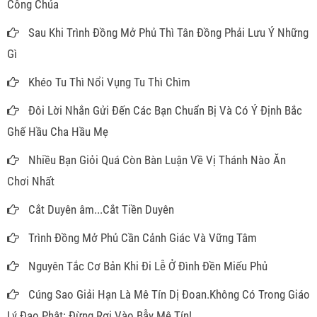
Công Chúa
Sau Khi Trình Đồng Mở Phủ Thì Tân Đồng Phải Lưu Ý Những
Gì
Khéo Tu Thì Nổi Vụng Tu Thì Chìm
Đôi Lời Nhắn Gửi Đến Các Bạn Chuẩn Bị Và Có Ý Định Bắc
Ghế Hầu Cha Hầu Mẹ
Nhiều Bạn Giỏi Quá Còn Bàn Luận Về Vị Thánh Nào Ăn
Chơi Nhất
Cắt Duyên âm...Cắt Tiền Duyên
Trình Đồng Mở Phủ Cần Cảnh Giác Và Vững Tâm
Nguyên Tắc Cơ Bản Khi Đi Lễ Ở Đình Đền Miếu Phủ
Cúng Sao Giải Hạn Là Mê Tín Dị Đoan.Không Có Trong Giáo
Lý Đạo Phật: Đừng Rơi Vào Bẫy Mê Tín!