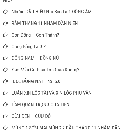
NIÊN
Những DẤU HIỆU Nói Bạn Là 1 ĐỒNG ÂM
RẰM THÁNG 11 NHÂM DẦN NIÊN
Con Đồng – Con Thánh?
Công Bằng Là Gì?
ĐỒNG NAM – ĐỒNG NỮ
Đạo Mẫu Có Phải Tôn Giáo Không?
IDOL ĐỒNG NÁT Thời 5.0
LUẬN XIN LỘC TÀI VÀ XIN LỘC PHÙ VÂN
TẦM QUAN TRỌNG CỦA TIỀN
CỪU ĐEN – CỪU ĐỎ
MÙNG 1 SỚM MAI MÙNG 2 ĐẦU THÁNG 11 NHÂM DẦN