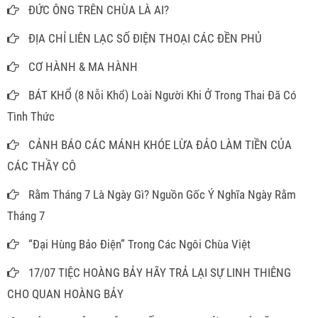
ĐỨC ÔNG TRÊN CHÙA LÀ AI?
ĐỊA CHỈ LIÊN LẠC SỐ ĐIỆN THOẠI CÁC ĐỀN PHỦ
CƠ HÀNH & MA HÀNH
BÁT KHỔ (8 Nỗi Khổ) Loài Người Khi Ở Trong Thai Đã Có
Tình Thức
CẢNH BÁO CÁC MÁNH KHÓE LỪA ĐẢO LÀM TIỀN CỦA
CÁC THẦY CÔ
Rằm Tháng 7 Là Ngày Gì? Nguồn Gốc Ý Nghĩa Ngày Rằm
Tháng 7
“Đại Hùng Bảo Điện” Trong Các Ngôi Chùa Việt
17/07 TIỆC HOÀNG BẢY HÃY TRẢ LẠI SỰ LINH THIÊNG
CHO QUAN HOÀNG BẢY