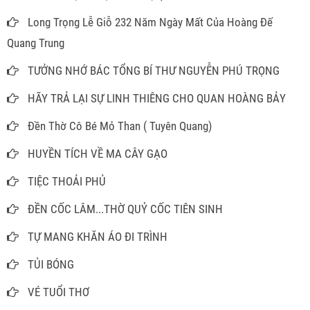
Long Trọng Lễ Giỗ 232 Năm Ngày Mất Của Hoàng Đế
Quang Trung
TƯỞNG NHỚ BÁC TỔNG BÍ THƯ NGUYỄN PHÚ TRỌNG
HÃY TRẢ LẠI SỰ LINH THIÊNG CHO QUAN HOÀNG BẢY
Đền Thờ Cô Bé Mỏ Than ( Tuyên Quang)
HUYỀN TÍCH VỀ MA CÂY GẠO
TIỆC THOẢI PHỦ
ĐỀN CỐC LÂM...THỜ QUỶ CỐC TIÊN SINH
TỰ MANG KHĂN ÁO ĐI TRÌNH
TỦI BÓNG
VÉ TUỔI THƠ