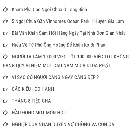
Khám Phá Các Ngôi Chùa Ở Long Biên
5 Ngôi Chùa Gần Vinhomes Ocean Park 1 Huyện Gia Lâm
Bài Văn Khấn Sám Hối Hàng Ngày Tại Nhà Đơn Giản Nhất
Hiểu Về Tứ Phủ Ông Hoàng Để Khấn Ko Bị Phạm
NGƯỜI TA LÀM 10.000 VIỆC TỐT 100.000 VIỆC TỐT KHÔNG
BẰNG QUÝ VỊ NIỆM MỘT CÂU NAM MÔ A DI ĐÀ PHẬT
VÌ SAO CÓ NGƯỜI CÀNG NGÀY CÀNG ĐẸP ?
CÁC KIỂU - CƠ HÀNH
THÁNG 8 TIỆC CHA
HẦU ĐỒNG MỘT MÓN HỜII
NGHIỆP QUẢ NHÂN DUYÊN VỢ CHỒNG VÀ CON CÁI