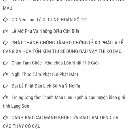
MẪU
CÓ Nên Làm Lễ DI CUNG HOÁN SỐ ???
Lễ Mở Phủ Và Những Điều Cần Biết
PHẬT THÁNH CHỨNG TÂM KO CHỨNG LỄ KO PHẢI LÀ LỄ
CÀNG XA HOA TỐN KÉM THÌ SẼ ĐÚNG ĐÂU VẬY THÌ KO BAO
GIỜ PHẢI MÂM CAO CỖ ĐẦY ĐỂ LÀM GÌ
Chùa Tam Chúc - Khu chùa Lớn Nhất Thế Giới
Nghi Thức Tắm Phật (Lễ Phật Đản)
Đại Lễ Phật Đản Lịch Sử Và Ý Nghĩa
Tín ngưỡng thờ Thánh Mẫu Liễu Hạnh ở các huyện biên giới
tỉnh Lạng Sơn
CẢNH BÁO CÁC MÁNH KHÓE LỪA ĐẢO LÀM TIỀN CỦA
CÁC THẦY CÔ CẬU