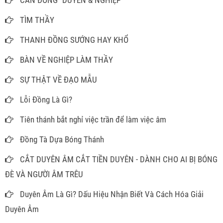
CĂN ĐỒNG "DUYÊN & NGHIỆP"
TÌM THẦY
THANH ĐỒNG SƯỚNG HAY KHỔ
BÀN VỀ NGHIỆP LÀM THẦY
SỰ THẬT VỀ ĐẠO MẪU
Lỗi Đồng Là Gì?
Tiên thánh bắt nghỉ việc trần để làm việc âm
Đồng Tà Dựa Bóng Thánh
CẮT DUYÊN ÂM CẮT TIỀN DUYÊN - DÀNH CHO AI BỊ BÓNG
ĐÈ VÀ NGƯỜI ÂM TRÊU
Duyên Âm Là Gì? Dấu Hiệu Nhận Biết Và Cách Hóa Giải
Duyên Âm