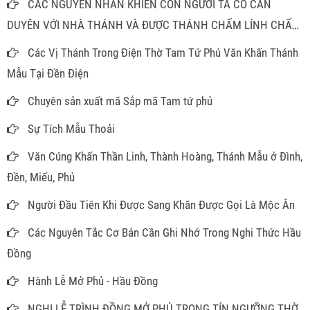
CÁC NGUYÊN NHÂN KHIẾN CON NGƯỜI TA CÓ CĂN
DUYÊN VỚI NHÀ THÁNH VÀ ĐƯỢC THÁNH CHẤM LÍNH CHẤM
ĐỒNG
Các Vị Thánh Trong Điện Thờ Tam Tứ Phủ Văn Khấn Thánh
Mẫu Tại Đền Điện
Chuyên sản xuất mã Sắp mã Tam tứ phủ
Sự Tích Mẫu Thoải
Văn Cúng Khấn Thần Linh, Thành Hoàng, Thánh Mẫu ở Đình,
Đền, Miếu, Phủ
Người Đầu Tiên Khi Được Sang Khăn Được Gọi Là Mộc Ân
Các Nguyên Tắc Cơ Bản Cần Ghi Nhớ Trong Nghi Thức Hầu
Đồng
Hành Lễ Mở Phủ - Hầu Đồng
NGHI LỄ TRÌNH ĐỒNG MỞ PHỦ TRONG TÍN NGƯỠNG THỜ