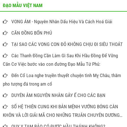
ĐẠO MẪU VIỆT NAM
VONG ÁM - Nguyên Nhân Dấu Hiệu Và Cách Hoá Giải
CĂN ĐỒNG BỐN PHỦ
TẠI SAO CÁC VONG CON ĐỎ KHÔNG CHỊU ĐI SIÊU THOÁT
Các Thanh Đồng Cần Làm Gì Sau Khi Hầu Đồng Để Vững
Căn Cơ Việc bước vào con đường Đạo Mẫu Tứ Phủ:
Đến Cổ Loa nghe truyền thuyết chuyện tình Mỵ Châu, thăm
pho tượng đá trong am cổ
DUYÊN ÂM NGUYÊN NHÂN GÂY Ế CHO CÁC BẠN
SỐ HỆ THIÊN CUNG KHI BẢN MỆNH VƯỚNG BÓNG CÀN
KHÔN VÀ LỜI GIẢI MÃ CHO NHỮNG TRUÂN CHUYÊN DƯƠNG
THẾ
QUY Y TAM BẢO CÓ ĐƯỢC HẦU THÁNH KHÔNG?