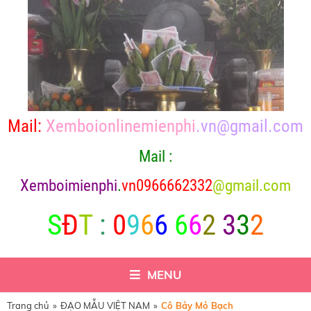
Mail:
Xemboionlinemienphi
.vn@gmail.com
Mail :
X
emboimienphi
.
vn0966662332
@gmail.com
S
Đ
T
:
0
9
6
6
6
6
2
3
3
2
MENU
Trang chủ
»
ĐẠO MẪU VIỆT NAM
»
Cô Bảy Mỏ Bạch