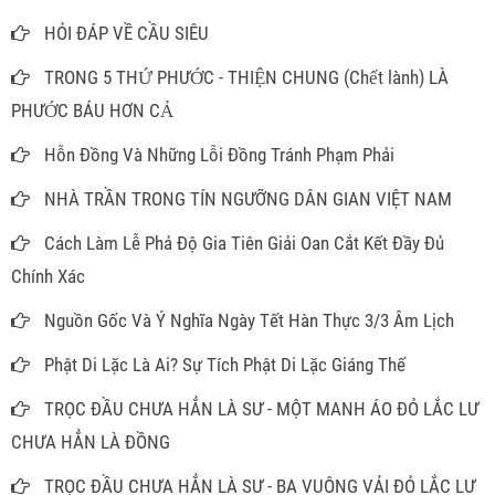
HỎI ĐÁP VỀ CẦU SIÊU
TRONG 5 THỨ PHƯỚC - THIỆN CHUNG (Chết lành) LÀ
PHƯỚC BÁU HƠN CẢ
Hỗn Đồng Và Những Lỗi Đồng Tránh Phạm Phải
NHÀ TRẦN TRONG TÍN NGƯỠNG DÂN GIAN VIỆT NAM
Cách Làm Lễ Phả Độ Gia Tiên Giải Oan Cắt Kết Đầy Đủ
Chính Xác
Nguồn Gốc Và Ý Nghĩa Ngày Tết Hàn Thực 3/3 Âm Lịch
Phật Di Lặc Là Ai? Sự Tích Phật Di Lặc Giáng Thế
TRỌC ĐẦU CHƯA HẲN LÀ SƯ - MỘT MANH ÁO ĐỎ LẮC LƯ
CHƯA HẲN LÀ ĐỒNG
TRỌC ĐẦU CHƯA HẲN LÀ SƯ - BA VUÔNG VẢI ĐỎ LẮC LƯ