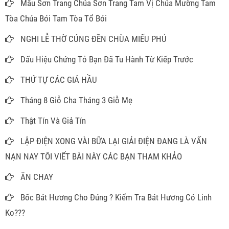
Mẫu Sơn Trang Chúa Sơn Trang Tam Vị Chúa Mường Tam
Tòa Chúa Bói Tam Tòa Tổ Bói
NGHI LỄ THỜ CÚNG ĐỀN CHÙA MIẾU PHỦ
Dấu Hiệu Chứng Tỏ Bạn Đã Tu Hành Từ Kiếp Trước
THỨ TỰ CÁC GIÁ HẦU
Tháng 8 Giỗ Cha Tháng 3 Giỗ Mẹ
Thật Tín Và Giả Tín
LẬP ĐIỆN XONG VÀI BỮA LẠI GIẢI ĐIỆN ĐANG LÀ VẤN
NẠN NAY TÔI VIẾT BÀI NÀY CÁC BẠN THAM KHẢO
ĂN CHAY
Bốc Bát Hương Cho Đúng ? Kiểm Tra Bát Hương Có Linh
Ko???