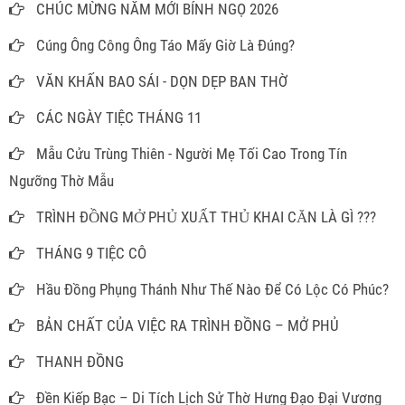
CHÚC MỪNG NĂM MỚI BÍNH NGỌ 2026
Cúng Ông Công Ông Táo Mấy Giờ Là Đúng?
VĂN KHẤN BAO SÁI - DỌN DẸP BAN THỜ
CÁC NGÀY TIỆC THÁNG 11
Mẫu Cửu Trùng Thiên - Người Mẹ Tối Cao Trong Tín
Ngưỡng Thờ Mẫu
TRÌNH ĐỒNG MỞ PHỦ XUẤT THỦ KHAI CĂN LÀ GÌ ???
THÁNG 9 TIỆC CÔ
Hầu Đồng Phụng Thánh Như Thế Nào Để Có Lộc Có Phúc?
BẢN CHẤT CỦA VIỆC RA TRÌNH ĐỒNG – MỞ PHỦ
THANH ĐỒNG
Đền Kiếp Bạc – Di Tích Lịch Sử Thờ Hưng Đạo Đại Vương