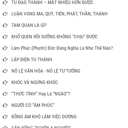
TU ĐẠO THÁNH – MẤT NHIỀU HƠN ĐƯỢC
LUẬN VONG MA, QUỶ, TIÊN, PHẬT, THẦN, THÁNH
TAM QUAN LÀ GÌ?
KHỔ QUEN RỒI SƯỚNG KHÔNG "CHỊU" ĐƯỢC
Làm Phúc (Phước) Đức Đúng Nghĩa Là Như Thế Nào?
LẬP ĐIỆN TU THÁNH
NÔ LỆ VĂN HÓA - NÔ LỆ TƯ TƯỞNG
KHÓC VÀ NGỪNG KHÓC
“THỨC TỈNH” Hay Là “NGÁO”?
NGƯỜI CÓ “ÂM PHÚC”
ĐỒNG ÂM KHÓ LÀM VIỆC DƯƠNG