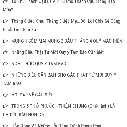
Tứ Phủ Thánh Cậu Là Ai? Tứ Phủ Thánh Cậu Trong Đạo
Mẫu?
Tháng 8 tiệc Cha...Tháng 3 tiệc Mẹ...Đôi Lời Chia Sẻ Cùng
Bách Tính Gần Xa
MÙNG 1 SỚM MAI MÙNG 2 ĐẦU THÁNG 4 QUÝ MÃO NIÊN
Những Điều Phật Tử Mới Quy y Tam Bảo Cần biết
NGHI THỨC QUY Y TAM BẢO
NHỮNG ĐIỀU CĂN BẢN CHO CÁC PHẬT TỬ MỚI QUY Y
TAM BẢO
HỎI ĐÁP VỀ CẦU SIÊU
TRONG 5 THỨ PHƯỚC - THIỆN CHUNG (Chết lành) LÀ
PHƯỚC BÁU HƠN CẢ
Hỗn Đồng Và Những Lỗi Đồng Tránh Phạm Phải