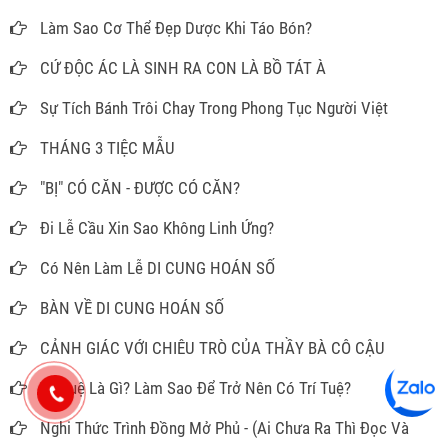
Làm Sao Cơ Thể Đẹp Dược Khi Táo Bón?
CỨ ĐỘC ÁC LÀ SINH RA CON LÀ BỒ TÁT À
Sự Tích Bánh Trôi Chay Trong Phong Tục Người Việt
THÁNG 3 TIỆC MẪU
"BỊ" CÓ CĂN - ĐƯỢC CÓ CĂN?
Đi Lễ Cầu Xin Sao Không Linh Ứng?
Có Nên Làm Lễ DI CUNG HOÁN SỐ
BÀN VỀ DI CUNG HOÁN SỐ
CẢNH GIÁC VỚI CHIÊU TRÒ CỦA THẦY BÀ CÔ CẬU
Trí Tuệ Là Gì? Làm Sao Để Trở Nên Có Trí Tuệ?
Nghi Thức Trình Đồng Mở Phủ - (Ai Chưa Ra Thì Đọc Và