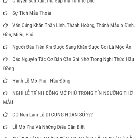
Chuyên sản xuất mã Sắp mã Tam tứ phủ
Sự Tích Mẫu Thoải
Văn Cúng Khấn Thần Linh, Thành Hoàng, Thánh Mẫu ở Đình,
Đền, Miếu, Phủ
Người Đầu Tiên Khi Được Sang Khăn Được Gọi Là Mộc Ân
Các Nguyên Tắc Cơ Bản Cần Ghi Nhớ Trong Nghi Thức Hầu
Đồng
Hành Lễ Mở Phủ - Hầu Đồng
NGHI LỄ TRÌNH ĐỒNG MỞ PHỦ TRONG TÍN NGƯỠNG THỜ
MẪU
CÓ Nên Làm Lễ DI CUNG HOÁN SỐ ???
Lễ Mở Phủ Và Những Điều Cần Biết