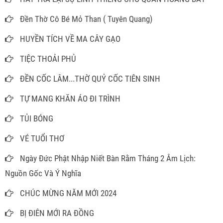
Đền Thờ Cô Bé Mỏ Than ( Tuyên Quang)
HUYỀN TÍCH VỀ MA CÂY GẠO
TIỆC THOẢI PHỦ
ĐỀN CỐC LÂM...THỜ QUỶ CỐC TIÊN SINH
TỰ MANG KHĂN ÁO ĐI TRÌNH
TỦI BÓNG
VÉ TUỔI THƠ
Ngày Đức Phật Nhập Niết Bàn Rằm Tháng 2 Âm Lịch:
Nguồn Gốc Và Ý Nghĩa
CHÚC MỪNG NĂM MỚI 2024
BỊ ĐIÊN MỚI RA ĐỒNG