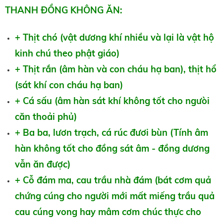
THANH ĐỒNG KHÔNG ĂN:
+ Thịt chó (vật dương khí nhiều và lại là vật hộ
kinh chú theo phật giáo)
+ Thịt rắn (âm hàn và con cháu hạ ban), thịt hổ
(sát khí con cháu hạ ban)
+ Cá sấu (âm hàn sát khí không tốt cho ngưòi
căn thoải phủ)
+ Ba ba, lươn trạch, cá rúc đươi bùn (Tính âm
hàn không tốt cho đồng sát âm - đồng dương
vẫn ăn được)
+ Cỗ đám ma, cau trầu nhà đám (bát cơm quả
chứng cúng cho người mới mất miếng trầu quả
cau cúng vong hay mâm cơm chúc thực cho