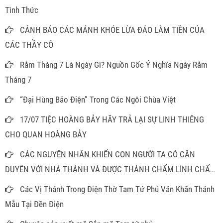
Tình Thức
CẢNH BÁO CÁC MÁNH KHÓE LỪA ĐẢO LÀM TIỀN CỦA
CÁC THẦY CÔ
Rằm Tháng 7 Là Ngày Gì? Nguồn Gốc Ý Nghĩa Ngày Rằm
Tháng 7
“Đại Hùng Bảo Điện” Trong Các Ngôi Chùa Việt
17/07 TIỆC HOÀNG BẢY HÃY TRẢ LẠI SỰ LINH THIÊNG
CHO QUAN HOÀNG BẢY
CÁC NGUYÊN NHÂN KHIẾN CON NGƯỜI TA CÓ CĂN
DUYÊN VỚI NHÀ THÁNH VÀ ĐƯỢC THÁNH CHẤM LÍNH CHẤM
ĐỒNG
Các Vị Thánh Trong Điện Thờ Tam Tứ Phủ Văn Khấn Thánh
Mẫu Tại Đền Điện