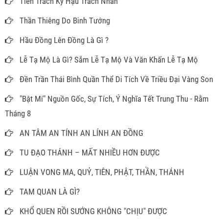
Tiên Trách Kỷ Hậu Trách Nhân
Thần Thiêng Do Binh Tướng
Hầu Đồng Lên Đồng Là Gì ?
Lễ Tạ Mộ Là Gì? Sắm Lễ Tạ Mộ Và Văn Khấn Lễ Tạ Mộ
Đền Trần Thái Bình Quần Thể Di Tích Về Triều Đại Vàng Son
"Bật Mí" Nguồn Gốc, Sự Tích, Ý Nghĩa Tết Trung Thu - Rằm
Tháng 8
AN TÂM AN TÍNH AN LÍNH AN ĐỒNG
TU ĐẠO THÁNH – MẤT NHIỀU HƠN ĐƯỢC
LUẬN VONG MA, QUỶ, TIÊN, PHẬT, THẦN, THÁNH
TAM QUAN LÀ GÌ?
KHỔ QUEN RỒI SƯỚNG KHÔNG "CHỊU" ĐƯỢC