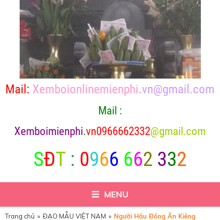
Mail:
Xemboionlinemienphi
.vn@gmail.com
Mail :
X
emboimienphi
.
vn0966662332
@gmail.com
S
Đ
T
:
0
9
6
6
6
6
2
3
3
2
MENU
Trang chủ
»
ĐẠO MẪU VIỆT NAM
»
Người Hầu Đồng Ăn Kiêng