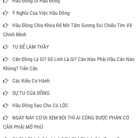
Hầu Đồng Ơi Hầu Đồng
Ý Nghĩa Của Việc Hầu Đồng
Hầu Đồng Chìa Khóa Để Mở Tấm Gương Soi Chiếu Tìm Về
Chính Mình
TU ĐỂ LÀM THẦY
Căn Đồng Là Gì? Số Lính Là Gì? Căn Nào Phải Hầu Căn Nào
Không? Tiễn Căn
Các Kiểu Cơ Hành
SỰ TU CỦA ĐỒNG
Hầu Đồng Sao Cho Có LỘC
NGÀY NAY CỨ ĐI XEM BÓI THÌ AI CŨNG ĐƯỢC PHÁN CÓ
CĂN PHẢI MỞ PHỦ