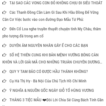
TẠI SAO CÁC VONG CON ĐỎ KHÔNG CHỊU ĐI SIÊU THOÁT
Các Thanh Đồng Cần Làm Gì Sau Khi Hầu Đồng Để Vững
Căn Cơ Việc bước vào con đường Đạo Mẫu Tứ Phủ:
Đến Cổ Loa nghe truyền thuyết chuyện tình Mỵ Châu, thăm
pho tượng đá trong am cổ
DUYÊN ÂM NGUYÊN NHÂN GÂY Ế CHO CÁC BẠN
SỐ HỆ THIÊN CUNG KHI BẢN MỆNH VƯỚNG BÓNG CÀN
KHÔN VÀ LỜI GIẢI MÃ CHO NHỮNG TRUÂN CHUYÊN DƯƠNG
THẾ
QUY Y TAM BẢO CÓ ĐƯỢC HẦU THÁNH KHÔNG?
Cụ Hà Thị Hy - Bà Nội Của Chủ Tịch Hồ Chí Minh
Ý NGHĨA & NGUỒN GỐC NGÀY GIỖ TỔ HÙNG VƯƠNG
THÁNG 3 TIỆC MẪU ❤️Đôi Lời Chia Sẻ Cùng Bách Tính Gần