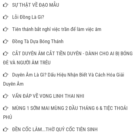
SỰ THẬT VỀ ĐẠO MẪU
Lỗi Đồng Là Gì?
Tiên thánh bắt nghỉ việc trần để làm việc âm
Đồng Tà Dựa Bóng Thánh
CẮT DUYÊN ÂM CẮT TIỀN DUYÊN - DÀNH CHO AI BỊ BÓNG
ĐÈ VÀ NGƯỜI ÂM TRÊU
Duyên Âm Là Gì? Dấu Hiệu Nhận Biết Và Cách Hóa Giải
Duyên Âm
VẤN ĐÁP VỀ VONG LINH THAI NHI
MÙNG 1 SỚM MAI MÙNG 2 ĐẦU THÁNG 6 & TIỆC THOẢI
PHỦ
ĐỀN CỐC LÂM...THỜ QUỶ CỐC TIÊN SINH