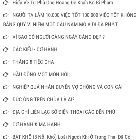
Hiểu Về Tứ Phủ Ông Hoàng Để Khấn Ko Bị Phạm
NGƯỜI TA LÀM 10.000 VIỆC TỐT 100.000 VIỆC TỐT KHÔNG
BẰNG QUÝ VỊ NIỆM MỘT CÂU NAM MÔ A DI ĐÀ PHẬT
VÌ SAO CÓ NGƯỜI CÀNG NGÀY CÀNG ĐẸP ?
CÁC KIỂU - CƠ HÀNH
THÁNG 8 TIỆC CHA
HẦU ĐỒNG MỘT MÓN HỜII
NGHIỆP QUẢ NHÂN DUYÊN VỢ CHỒNG VÀ CON CÁI
ĐỨC ÔNG TRÊN CHÙA LÀ AI?
ĐỊA CHỈ LIÊN LẠC SỐ ĐIỆN THOẠI CÁC ĐỀN PHỦ
CƠ HÀNH & MA HÀNH
BÁT KHỔ (8 Nỗi Khổ) Loài Người Khi Ở Trong Thai Đã Có