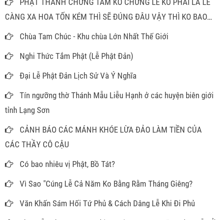
PHẬT THÁNH CHỨNG TÂM KO CHỨNG LỄ KO PHẢI LÀ LỄ
CÀNG XA HOA TỐN KÉM THÌ SẼ ĐÚNG ĐÂU VẬY THÌ KO BAO
GIỜ PHẢI MÂM CAO CỖ ĐẦY ĐỂ LÀM GÌ
Chùa Tam Chúc - Khu chùa Lớn Nhất Thế Giới
Nghi Thức Tắm Phật (Lễ Phật Đản)
Đại Lễ Phật Đản Lịch Sử Và Ý Nghĩa
Tín ngưỡng thờ Thánh Mẫu Liễu Hạnh ở các huyện biên giới
tỉnh Lạng Sơn
CẢNH BÁO CÁC MÁNH KHÓE LỪA ĐẢO LÀM TIỀN CỦA
CÁC THẦY CÔ CẬU
Có bao nhiêu vị Phật, Bồ Tát?
Vì Sao "Cúng Lễ Cả Năm Ko Bằng Rằm Tháng Giêng?
Văn Khấn Sám Hối Tứ Phủ & Cách Dâng Lễ Khi Đi Phủ