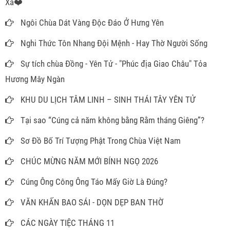
Xa❤️
Ngôi Chùa Dát Vàng Độc Đáo Ở Hưng Yên
Nghi Thức Tôn Nhang Đội Mệnh - Hay Thờ Người Sống
Sự tích chùa Đồng - Yên Tử - "Phúc địa Giao Châu" Tỏa
Hương Mây Ngàn
KHU DU LỊCH TÂM LINH – SINH THÁI TÂY YÊN TỬ
Tại sao “Cúng cả năm không bằng Rằm tháng Giêng”?
Sơ Đồ Bố Trí Tượng Phật Trong Chùa Việt Nam
CHÚC MỪNG NĂM MỚI BÍNH NGỌ 2026
Cúng Ông Công Ông Táo Mấy Giờ Là Đúng?
VĂN KHẤN BAO SÁI - DỌN DẸP BAN THỜ
CÁC NGÀY TIỆC THÁNG 11