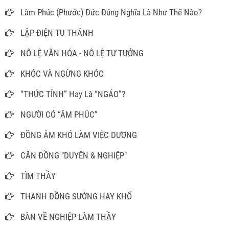
Làm Phúc (Phước) Đức Đúng Nghĩa Là Như Thế Nào?
LẬP ĐIỆN TU THÁNH
NÔ LỆ VĂN HÓA - NÔ LỆ TƯ TƯỞNG
KHÓC VÀ NGỪNG KHÓC
“THỨC TỈNH” Hay Là “NGÁO”?
NGƯỜI CÓ “ÂM PHÚC”
ĐỒNG ÂM KHÓ LÀM VIỆC DƯƠNG
CĂN ĐỒNG "DUYÊN & NGHIỆP"
TÌM THẦY
THANH ĐỒNG SƯỚNG HAY KHỔ
BÀN VỀ NGHIỆP LÀM THẦY