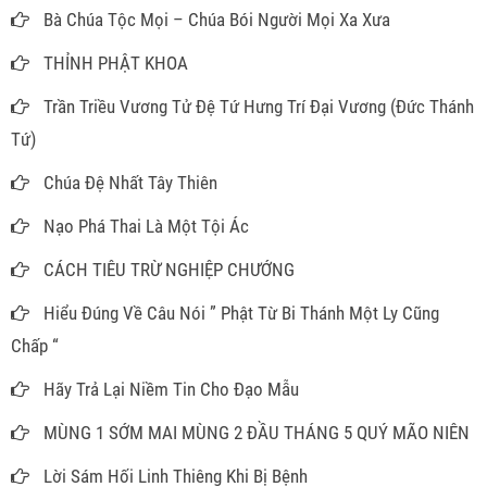
Bà Chúa Tộc Mọi – Chúa Bói Người Mọi Xa Xưa
THỈNH PHẬT KHOA
Trần Triều Vương Tử Đệ Tứ Hưng Trí Đại Vương (Đức Thánh
Tứ)
Chúa Đệ Nhất Tây Thiên
Nạo Phá Thai Là Một Tội Ác
CÁCH TIÊU TRỪ NGHIỆP CHƯỚNG
Hiểu Đúng Về Câu Nói ” Phật Từ Bi Thánh Một Ly Cũng
Chấp “
Hãy Trả Lại Niềm Tin Cho Đạo Mẫu
MÙNG 1 SỚM MAI MÙNG 2 ĐẦU THÁNG 5 QUÝ MÃO NIÊN
Lời Sám Hối Linh Thiêng Khi Bị Bệnh