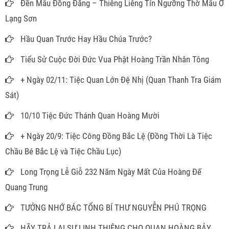
Đền Mẫu Đồng Đăng – Thiêng Liêng Tín Ngưỡng Thờ Mẫu Ở
Lạng Sơn
Hầu Quan Trước Hay Hầu Chúa Trước?
Tiểu Sử Cuộc Đời Đức Vua Phật Hoàng Trần Nhân Tông
+ Ngày 02/11: Tiệc Quan Lớn Đệ Nhị (Quan Thanh Tra Giám
Sát)
10/10 Tiệc Đức Thánh Quan Hoàng Mười
+ Ngày 20/9: Tiệc Công Đồng Bắc Lệ (Đồng Thời Là Tiệc
Chầu Bé Bắc Lệ và Tiệc Chầu Lục)
Long Trọng Lễ Giỗ 232 Năm Ngày Mất Của Hoàng Đế
Quang Trung
TƯỞNG NHỚ BÁC TỔNG BÍ THƯ NGUYỄN PHÚ TRỌNG
HÃY TRẢ LẠI SỰ LINH THIÊNG CHO QUAN HOÀNG BẢY