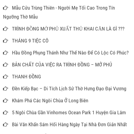
Mẫu Cửu Trùng Thiên - Người Mẹ Tối Cao Trong Tín
Ngưỡng Thờ Mẫu
TRÌNH ĐỒNG MỞ PHỦ XUẤT THỦ KHAI CĂN LÀ GÌ ???
THÁNG 9 TIỆC CÔ
Hầu Đồng Phụng Thánh Như Thế Nào Để Có Lộc Có Phúc?
BẢN CHẤT CỦA VIỆC RA TRÌNH ĐỒNG – MỞ PHỦ
THANH ĐỒNG
Đền Kiếp Bạc – Di Tích Lịch Sử Thờ Hưng Đạo Đại Vương
Khám Phá Các Ngôi Chùa Ở Long Biên
5 Ngôi Chùa Gần Vinhomes Ocean Park 1 Huyện Gia Lâm
Bài Văn Khấn Sám Hối Hàng Ngày Tại Nhà Đơn Giản Nhất