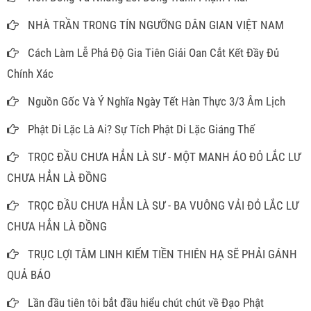
NHÀ TRẦN TRONG TÍN NGƯỠNG DÂN GIAN VIỆT NAM
Cách Làm Lễ Phả Độ Gia Tiên Giải Oan Cắt Kết Đầy Đủ
Chính Xác
Nguồn Gốc Và Ý Nghĩa Ngày Tết Hàn Thực 3/3 Âm Lịch
Phật Di Lặc Là Ai? Sự Tích Phật Di Lặc Giáng Thế
TRỌC ĐẦU CHƯA HẲN LÀ SƯ - MỘT MANH ÁO ĐỎ LẮC LƯ
CHƯA HẲN LÀ ĐỒNG
TRỌC ĐẦU CHƯA HẲN LÀ SƯ - BA VUÔNG VẢI ĐỎ LẮC LƯ
CHƯA HẲN LÀ ĐỒNG
TRỤC LỢI TÂM LINH KIẾM TIỀN THIÊN HẠ SẼ PHẢI GÁNH
QUẢ BÁO
Lần đầu tiên tôi bắt đầu hiểu chút chút về Đạo Phật