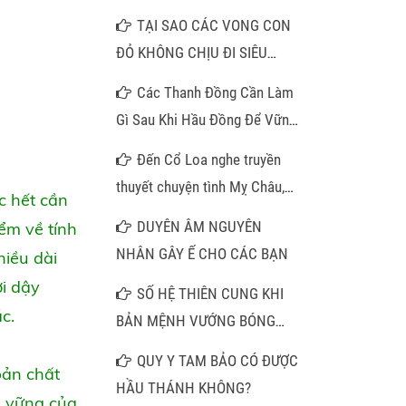
TẠI SAO CÁC VONG CON
ĐỎ KHÔNG CHỊU ĐI SIÊU
THOÁT
Các Thanh Đồng Cần Làm
Gì Sau Khi Hầu Đồng Để Vững
Căn Cơ Việc bước vào con
Đến Cổ Loa nghe truyền
đường Đạo Mẫu Tứ Phủ:
thuyết chuyện tình Mỵ Châu,
c hết cần
thăm pho tượng đá trong am
DUYÊN ÂM NGUYÊN
ểm về tính
cổ
NHÂN GÂY Ế CHO CÁC BẠN
hiều dài
ơi dậy
SỐ HỆ THIÊN CUNG KHI
c.
BẢN MỆNH VƯỚNG BÓNG
CÀN KHÔN VÀ LỜI GIẢI MÃ
QUY Y TAM BẢO CÓ ĐƯỢC
bản chất
CHO NHỮNG TRUÂN CHUYÊN
HẦU THÁNH KHÔNG?
n vững của
DƯƠNG THẾ