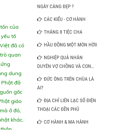
MỘT CÂU NAM MÔ A DI ĐÀ
NGÀY CÀNG ĐẸP ?
PHẬT
CÁC KIỂU - CƠ HÀNH
 tồn của
THÁNG 8 TIỆC CHA
 yếu tố
HẦU ĐỒNG MỘT MÓN HỜII
Việt đã có
 trò quan
NGHIỆP QUẢ NHÂN
hứng
DUYÊN VỢ CHỒNG VÀ CON
năng dung
CÁI
ĐỨC ÔNG TRÊN CHÙA LÀ
o Phật đã
AI?
nguồn gốc
ĐỊA CHỈ LIÊN LẠC SỐ ĐIỆN
Phật giáo
THOẠI CÁC ĐỀN PHỦ
 mà ở đó,
phật khác.
CƠ HÀNH & MA HÀNH
 thần