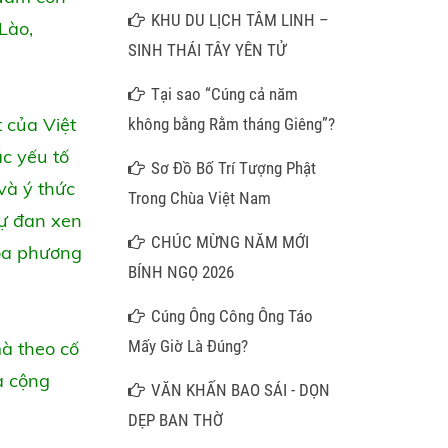
Hương Mây Ngàn
KHU DU LỊCH TÂM LINH –
Lào,
SINH THÁI TÂY YÊN TỬ
Tại sao “Cúng cả năm
t của Việt
không bằng Rằm tháng Giêng”?
ác yếu tố
Sơ Đồ Bố Trí Tượng Phật
và ý thức
Trong Chùa Việt Nam
sự đan xen
CHÚC MỪNG NĂM MỚI
hóa phương
BÍNH NGỌ 2026
Cúng Ông Công Ông Táo
Mấy Giờ Là Đúng?
mà theo cố
à cộng
VĂN KHẤN BAO SÁI - DỌN
DẸP BAN THỜ