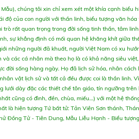
 Mẫu), chúng tôi xin chỉ xem xét một khía cạnh biểu h
i độ của con người với thần linh, biểu tượng văn hóa
ai trò rất quan trọng trong đời sống tinh thần, tâm lin
inh, sự khẳng định có mối quan hệ khăng khít giữa thế
 giới những người đã khuất, người Việt Nam có xu hướ
ên và các cá nhân mà theo họ là có khả năng siêu việt
 vực đời sống hàng ngày. Họ đã lịch sử hóa, nhân cách
hân vật lịch sử và tất cả đều được coi là thần linh. Vì
lưới dày đặc các thiết chế tôn giáo, tín ngưỡng trên
nhất cũng có đình, đền, chùa, miếu…) với một hệ thốn
hất là hiện tượng Tứ bất tử: Tản Viên Sơn thánh, Thá
ử Đồng Tử - Tiên Dung, Mẫu Liễu Hạnh - Biểu tượn