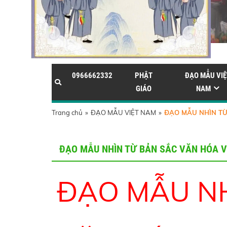
0966662332
PHẬT
ĐẠO MẪU VIỆ
GIÁO
NAM
Trang chủ
»
ĐẠO MẪU VIỆT NAM
»
ĐẠO MẪU NHÌN TỪ
ĐẠO MẪU NHÌN TỪ BẢN SẮC VĂN HÓA V
ĐẠO MẪU NH