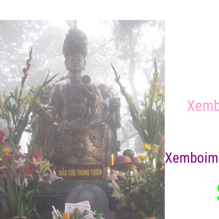
Xemb
X
emboim