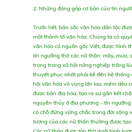
2. Những đóng góp cơ bản của tín ngưỡ
Trước hết, bản sắc văn hóa dân tộc được
một thành tố văn hóa. Chúng ta có quyề
văn hóa có nguồn gốc Việt, được hình th
tín ngưỡng thờ các nữ thần: mây, mưa, s
trọng trong xã hội nông nghiệp trồng l
thuyết phục nhất phải kể đến hệ thống
hội văn hóa vô vùng lớn lao, mềm dẻo c
được bản địa hóa, tạo ra sự gắn kết chặ
nguyên thủy ở địa phương - tín ngưỡng 
có chỗ đứng vững chắc trong đời sống v
tượng của các nữ thần thường được tạo t
Các nữ thần được tôn thờ dưới hình tượ