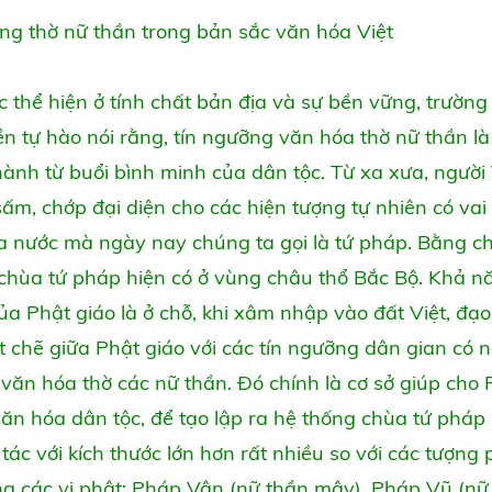
ng thờ nữ thần trong bản sắc văn hóa Việt
 thể hiện ở tính chất bản địa và sự bền vững, trường
n tự hào nói rằng, tín ngưỡng văn hóa thờ nữ thần là
ành từ buổi bình minh của dân tộc. Từ xa xưa, người 
ấm, chớp đại diện cho các hiện tượng tự nhiên có vai
úa nước mà ngày nay chúng ta gọi là tứ pháp. Bằng c
 chùa tứ pháp hiện có ở vùng châu thổ Bắc Bộ. Khả 
ủa Phật giáo là ở chỗ, khi xâm nhập vào đất Việt, đạ
t chẽ giữa Phật giáo với các tín ngưỡng dân gian có 
văn hóa thờ các nữ thần. Đó chính là cơ sở giúp cho 
ăn hóa dân tộc, để tạo lập ra hệ thống chùa tứ pháp
ác với kích thước lớn hơn rất nhiều so với các tượng 
ng các vị phật: Pháp Vân (nữ thần mây), Pháp Vũ (nữ