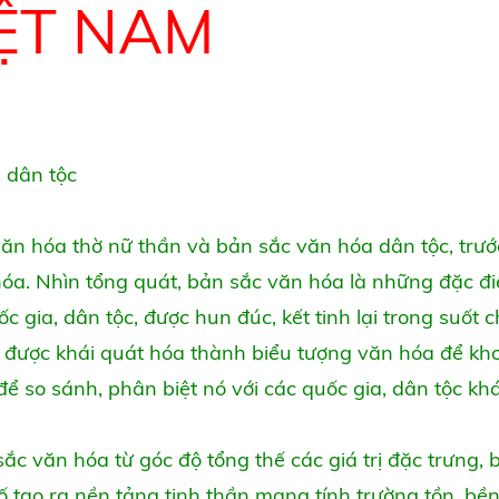
ỆT NAM
a dân tộc
ăn hóa thờ nữ thần và bản sắc văn hóa dân tộc, trướ
óa. Nhìn tổng quát, bản sắc văn hóa là những đặc đi
gia, dân tộc, được hun đúc, kết tinh lại trong suốt c
ó, được khái quát hóa thành biểu tượng văn hóa để kh
ể so sánh, phân biệt nó với các quốc gia, dân tộc khá
c văn hóa từ góc độ tổng thế các giá trị đặc trưng, 
ố tạo ra nền tảng tinh thần mang tính trường tồn, bề