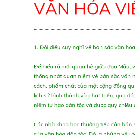
VĂN HÓA VI
.................................................................................
1. Đôi điều suy nghĩ về bản sắc văn hó
Để hiểu rõ mối quan hệ giữa đạo Mẫu, v
thống nhất quan niệm về bản sắc văn h
cách, phẩm chất của một cộng đồng quốc 
lịch sử hình thành và phát triển, qua đ
niềm tự hào dân tộc và được quy chiếu đ
Các nhà khoa học thường tiếp cận bản sắ
của văn hóa dân tộc. Đó là những yếu t