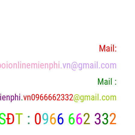
Mail:
oionlinemienphi
.vn@gmail.com
Mail :
ienphi
.
vn0966662332
@gmail.com
S
Đ
T
:
0
9
6
6
6
6
2
3
3
2