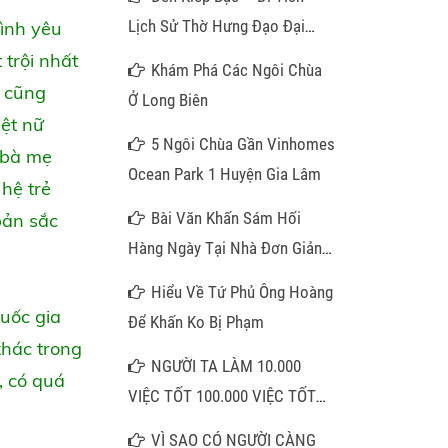
Lịch Sử Thờ Hưng Đạo Đại
tình yêu
Vương
trội nhất
Khám Phá Các Ngôi Chùa
n cũng
Ở Long Biên
iệt nữ
5 Ngôi Chùa Gần Vinhomes
c bà mẹ
Ocean Park 1 Huyện Gia Lâm
hệ trẻ
Bài Văn Khấn Sám Hối
bản sắc
Hàng Ngày Tại Nhà Đơn Giản
Nhất
Hiểu Về Tứ Phủ Ông Hoàng
uốc gia
Để Khấn Ko Bị Phạm
khác trong
NGƯỜI TA LÀM 10.000
, có quá
VIỆC TỐT 100.000 VIỆC TỐT
KHÔNG BẰNG QUÝ VỊ NIỆM
VÌ SAO CÓ NGƯỜI CÀNG