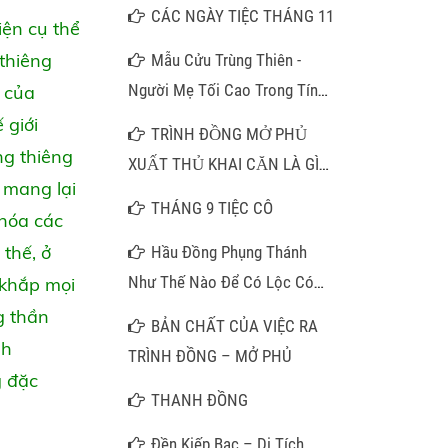
CÁC NGÀY TIỆC THÁNG 11
iện cụ thể
 thiêng
Mẫu Cửu Trùng Thiên -
Người Mẹ Tối Cao Trong Tín
h của
Ngưỡng Thờ Mẫu
 giới
TRÌNH ĐỒNG MỞ PHỦ
ng thiêng
XUẤT THỦ KHAI CĂN LÀ GÌ
, mang lại
???
THÁNG 9 TIỆC CÔ
 hóa các
 thế, ở
Hầu Đồng Phụng Thánh
Như Thế Nào Để Có Lộc Có
 khắp mọi
Phúc?
g thần
BẢN CHẤT CỦA VIỆC RA
nh
TRÌNH ĐỒNG – MỞ PHỦ
g đặc
THANH ĐỒNG
Đền Kiếp Bạc – Di Tích