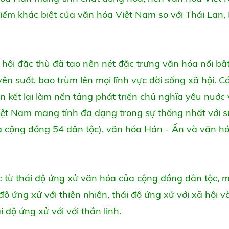
ểm khác biệt của văn hóa Việt Nam so với Thái Lan, 
ã hội đặc thù đã tạo nên nét đặc trưng văn hóa nổi bậ
ên suốt, bao trùm lên mọi lĩnh vực đời sống xã hội. C
ắn kết lại làm nền tảng phát triển chủ nghĩa yêu nuớc 
iệt Nam mang tính đa dạng trong sự thống nhất với 
ủa cộng đồng 54 dân tộc), văn hóa Hán - Ấn và văn 
c từ thái độ ứng xử văn hóa của cộng đồng dân tộc, 
độ ứng xử với thiên nhiên, thái độ ứng xử với xã hội v
 độ ứng xử với với thần linh.