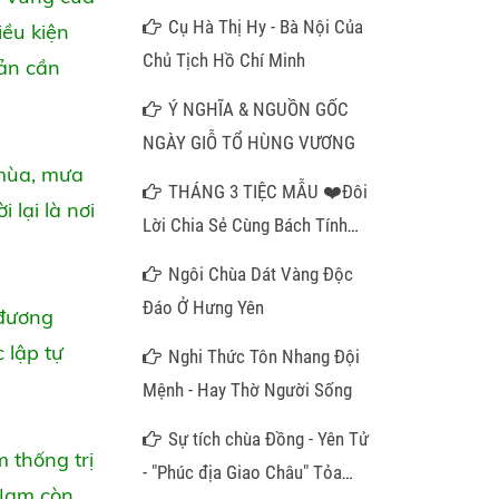
Cụ Hà Thị Hy - Bà Nội Của
iều kiện
Chủ Tịch Hồ Chí Minh
bản cần
Ý NGHĨA & NGUỒN GỐC
NGÀY GIỖ TỔ HÙNG VƯƠNG
 mùa, mưa
THÁNG 3 TIỆC MẪU ❤️Đôi
 lại là nơi
Lời Chia Sẻ Cùng Bách Tính
Gần Xa❤️
Ngôi Chùa Dát Vàng Độc
Đáo Ở Hưng Yên
 đương
 lập tự
Nghi Thức Tôn Nhang Đội
Mệnh - Hay Thờ Người Sống
Sự tích chùa Đồng - Yên Tử
 thống trị
- "Phúc địa Giao Châu" Tỏa
 Nam còn