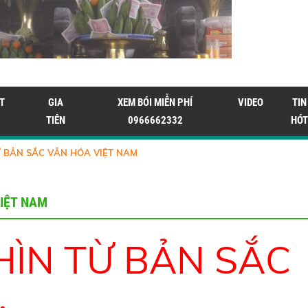
T
GIA
XEM BÓI MIỄN PHÍ
VIDEO
TIN
TIÊN
0966662332
HÓT
 BẢN SẮC VĂN HÓA VIỆT NAM
IỆT NAM
ÌN TỪ BẢN SẮC