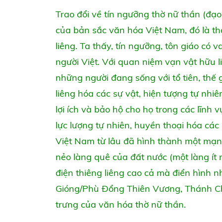
Trao đổi về tín ngưỡng thờ nữ thần (đạo
của bản sắc văn hóa Việt Nam, đó là thá
liêng. Ta thấy, tín ngưỡng, tôn giáo có v
người Việt. Với quan niệm vạn vật hữu l
những người đang sống với tổ tiên, thế
liêng hóa các sự vật, hiện tượng tự nhi
lợi ích và bảo hộ cho họ trong các lĩnh
lực lượng tự nhiên, huyền thoại hóa các n
Việt Nam từ lâu đã hình thành một mạng 
nẻo làng quê của đất nước (một làng ít 
điện thiêng liêng cao cả mà điển hình n
Gióng/Phù Đổng Thiên Vương, Thánh Ch
trưng của văn hóa thờ nữ thần.