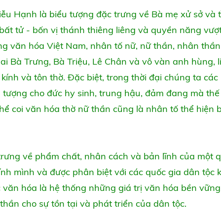
iễu Hạnh là biểu tượng đặc trưng về Bà mẹ xử sở và 
t tử - bốn vị thánh thiêng liêng và quyền năng vượt 
ng văn hóa Việt Nam, nhân tố nữ, nữ thần, nhân thầ
ai Bà Trưng, Bà Triệu, Lê Chân và vô vàn anh hùng, l
ính và tôn thờ. Đặc biệt, trong thời đại chúng ta cá
 tượng cho đức hy sinh, trung hậu, đảm đang mà thế 
hể coi văn hóa thờ nữ thần cũng là nhân tố thể hiện 
trưng về phẩm chất, nhân cách và bản lĩnh của một q
ính mình và được phân biệt với các quốc gia dân tộc 
c văn hóa là hệ thống những giá trị văn hóa bền vững
 thần cho sự tồn tại và phát triển của dân tộc.