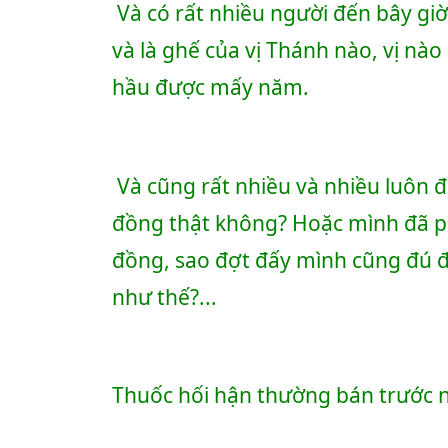
 Và có rất nhiều người đến bây giờ họ còn không chắc có căn quả với nhà Thánh không 
và là ghế của vị Thánh nào, vị nào
hầu được mấy năm.
 Và cũng rất nhiều và nhiều luôn đặt câu hỏi trong lòng ko dám nói với ai mình có căn 
đồng thật không? Hoặc mình đã phải
đồng, sao đợt đấy mình cũng đú đ
như thế?... 
Thuốc hối hận thường bán trước 