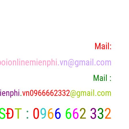
Mail:
oionlinemienphi
.vn@gmail.com
Mail :
ienphi
.
vn0966662332
@gmail.com
S
Đ
T
:
0
9
6
6
6
6
2
3
3
2