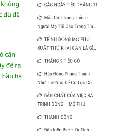
CÁC NGÀY TIỆC THÁNG 11
c dù đã 
Mẫu Cửu Trùng Thiên -
Người Mẹ Tối Cao Trong Tín
Ngưỡng Thờ Mẫu
TRÌNH ĐỒNG MỞ PHỦ
XUẤT THỦ KHAI CĂN LÀ GÌ
???
THÁNG 9 TIỆC CÔ
y để ra 
Hầu Đồng Phụng Thánh
 hầu hạ 
Như Thế Nào Để Có Lộc Có
Phúc?
BẢN CHẤT CỦA VIỆC RA
TRÌNH ĐỒNG – MỞ PHỦ
THANH ĐỒNG
Đền Kiếp Bạc – Di Tích