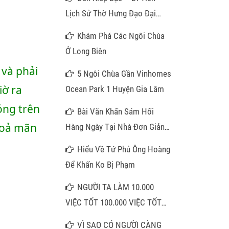
Lịch Sử Thờ Hưng Đạo Đại
Vương
Khám Phá Các Ngôi Chùa
Ở Long Biên
và phải 
5 Ngôi Chùa Gần Vinhomes
ờ ra 
Ocean Park 1 Huyện Gia Lâm
ng trên 
Bài Văn Khấn Sám Hối
hoả mãn 
Hàng Ngày Tại Nhà Đơn Giản
Nhất
Hiểu Về Tứ Phủ Ông Hoàng
Để Khấn Ko Bị Phạm
NGƯỜI TA LÀM 10.000
VIỆC TỐT 100.000 VIỆC TỐT
KHÔNG BẰNG QUÝ VỊ NIỆM
VÌ SAO CÓ NGƯỜI CÀNG