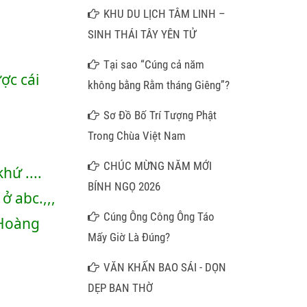
Hương Mây Ngàn
KHU DU LỊCH TÂM LINH –
SINH THÁI TÂY YÊN TỬ
Tại sao “Cúng cả năm
c cái 
không bằng Rằm tháng Giêng”?
Sơ Đồ Bố Trí Tượng Phật
Trong Chùa Việt Nam
CHÚC MỪNG NĂM MỚI
 .... 
BÍNH NGỌ 2026
 abc.,,, 
Cúng Ông Công Ông Táo
 Hoàng 
Mấy Giờ Là Đúng?
VĂN KHẤN BAO SÁI - DỌN
DẸP BAN THỜ