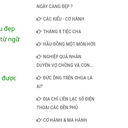
MỘT CÂU NAM MÔ A DI ĐÀ
NGÀY CÀNG ĐẸP ?
PHẬT
CÁC KIỂU - CƠ HÀNH
u đẹp 
THÁNG 8 TIỆC CHA
 từ ngữ 
HẦU ĐỒNG MỘT MÓN HỜII
NGHIỆP QUẢ NHÂN
DUYÊN VỢ CHỒNG VÀ CON
CÁI
 được 
ĐỨC ÔNG TRÊN CHÙA LÀ
AI?
ĐỊA CHỈ LIÊN LẠC SỐ ĐIỆN
THOẠI CÁC ĐỀN PHỦ
CƠ HÀNH & MA HÀNH