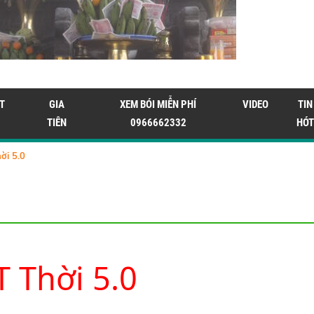
T
GIA
XEM BÓI MIỄN PHÍ
VIDEO
TIN
TIÊN
0966662332
HÓT
i 5.0
 Thời 5.0