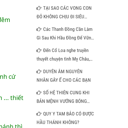
TẠI SAO CÁC VONG CON
ĐỎ KHÔNG CHỊU ĐI SIÊU
đêm 
THOÁT
Các Thanh Đồng Cần Làm
Gì Sau Khi Hầu Đồng Để Vững
Căn Cơ Việc bước vào con
Đến Cổ Loa nghe truyền
đường Đạo Mẫu Tứ Phủ:
thuyết chuyện tình Mỵ Châu,
thăm pho tượng đá trong am
DUYÊN ÂM NGUYÊN
nh cứ 
cổ
NHÂN GÂY Ế CHO CÁC BẠN
SỐ HỆ THIÊN CUNG KHI
.. thiết 
BẢN MỆNH VƯỚNG BÓNG
CÀN KHÔN VÀ LỜI GIẢI MÃ
QUY Y TAM BẢO CÓ ĐƯỢC
CHO NHỮNG TRUÂN CHUYÊN
HẦU THÁNH KHÔNG?
ánh thì 
DƯƠNG THẾ