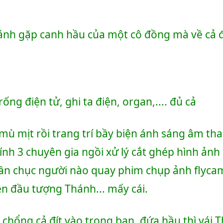
nh gặp canh hầu của một cô đồng mà về cả 
ng điện tử, ghi ta điện, organ,.... đủ cả
ù mịt rồi trang trí bầy biện ánh sáng âm tha
ính 3 chuyên gia ngồi xử lý cắt ghép hình ảnh 
 gần chục người nào quay phim chụp ảnh flycam .
ên đầu tượng Thánh... mấy cái.
chổng cả đít vào trong ban, đứa hầu thì vái Th