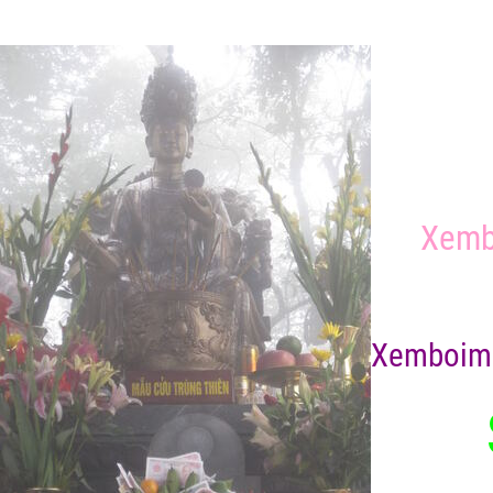
Xemb
X
emboim