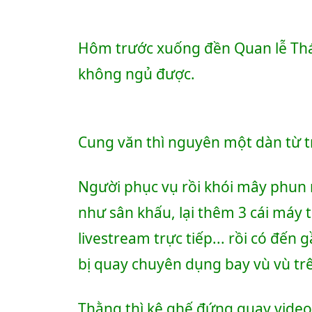
Hôm trước xuống đền Quan lễ Thá
không ngủ được.
Cung văn thì nguyên một dàn từ trố
Người phục vụ rồi khói mây phun m
như sân khấu, lại thêm 3 cái máy t
livestream trực tiếp... rồi có đến
bị quay chuyên dụng bay vù vù tr
Thằng thì kê ghế đứng quay video 