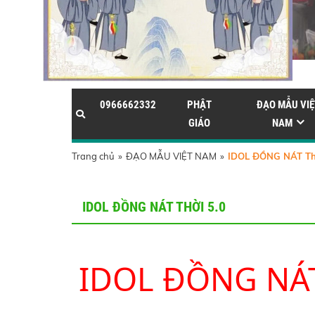
0966662332
PHẬT
ĐẠO MẪU VIỆ
GIÁO
NAM
Trang chủ
»
ĐẠO MẪU VIỆT NAM
»
IDOL ĐỒNG NÁT Thờ
IDOL ĐỒNG NÁT THỜI 5.0
IDOL ĐỒNG NÁT