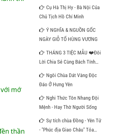
Cụ Hà Thị Hy - Bà Nội Của
Chủ Tịch Hồ Chí Minh
Ý NGHĨA & NGUỒN GỐC
NGÀY GIỖ TỔ HÙNG VƯƠNG
THÁNG 3 TIỆC MẪU ❤️Đôi
Lời Chia Sẻ Cùng Bách Tính
Gần Xa❤️
Ngôi Chùa Dát Vàng Độc
Đáo Ở Hưng Yên
với mớ 
Nghi Thức Tôn Nhang Đội
Mệnh - Hay Thờ Người Sống
Sự tích chùa Đồng - Yên Tử
- "Phúc địa Giao Châu" Tỏa
đền thần 