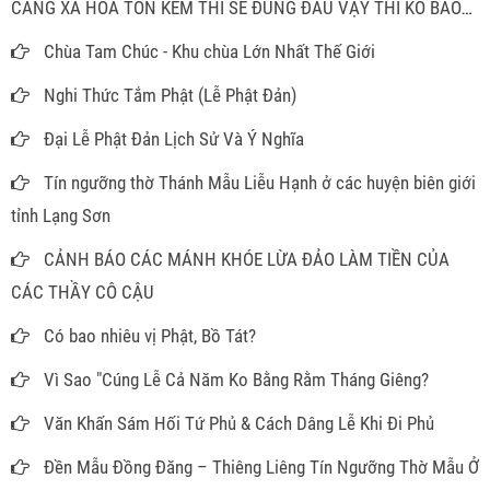
CÀNG XA HOA TỐN KÉM THÌ SẼ ĐÚNG ĐÂU VẬY THÌ KO BAO
GIỜ PHẢI MÂM CAO CỖ ĐẦY ĐỂ LÀM GÌ
Chùa Tam Chúc - Khu chùa Lớn Nhất Thế Giới
Nghi Thức Tắm Phật (Lễ Phật Đản)
Đại Lễ Phật Đản Lịch Sử Và Ý Nghĩa
Tín ngưỡng thờ Thánh Mẫu Liễu Hạnh ở các huyện biên giới
tỉnh Lạng Sơn
CẢNH BÁO CÁC MÁNH KHÓE LỪA ĐẢO LÀM TIỀN CỦA
CÁC THẦY CÔ CẬU
Có bao nhiêu vị Phật, Bồ Tát?
Vì Sao "Cúng Lễ Cả Năm Ko Bằng Rằm Tháng Giêng?
Văn Khấn Sám Hối Tứ Phủ & Cách Dâng Lễ Khi Đi Phủ
Đền Mẫu Đồng Đăng – Thiêng Liêng Tín Ngưỡng Thờ Mẫu Ở