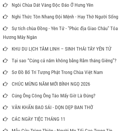
Ngôi Chùa Dát Vàng Độc Đáo Ở Hưng Yên
Nghi Thức Tôn Nhang Đội Mệnh - Hay Thờ Người Sống
Sự tích chùa Đồng - Yên Tử - "Phúc địa Giao Châu" Tỏa
Hương Mây Ngàn
KHU DU LỊCH TÂM LINH – SINH THÁI TÂY YÊN TỬ
Tại sao “Cúng cả năm không bằng Rằm tháng Giêng”?
Sơ Đồ Bố Trí Tượng Phật Trong Chùa Việt Nam
CHÚC MỪNG NĂM MỚI BÍNH NGỌ 2026
Cúng Ông Công Ông Táo Mấy Giờ Là Đúng?
VĂN KHẤN BAO SÁI - DỌN DẸP BAN THỜ
CÁC NGÀY TIỆC THÁNG 11
Mẫu Cửu Trùng Thiên - Người Mẹ Tối Cao Trong Tín