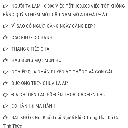
NGƯỜI TA LÀM 10.000 VIỆC TỐT 100.000 VIỆC TỐT KHÔNG
BẰNG QUÝ VỊ NIỆM MỘT CÂU NAM MÔ A DI ĐÀ PHẬT
VÌ SAO CÓ NGƯỜI CÀNG NGÀY CÀNG ĐẸP ?
CÁC KIỂU - CƠ HÀNH
THÁNG 8 TIỆC CHA
HẦU ĐỒNG MỘT MÓN HỜII
NGHIỆP QUẢ NHÂN DUYÊN VỢ CHỒNG VÀ CON CÁI
ĐỨC ÔNG TRÊN CHÙA LÀ AI?
ĐỊA CHỈ LIÊN LẠC SỐ ĐIỆN THOẠI CÁC ĐỀN PHỦ
CƠ HÀNH & MA HÀNH
BÁT KHỔ (8 Nỗi Khổ) Loài Người Khi Ở Trong Thai Đã Có
Tình Thức