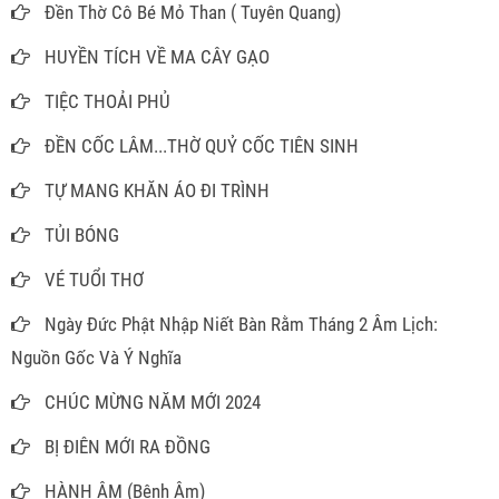
Đền Thờ Cô Bé Mỏ Than ( Tuyên Quang)
HUYỀN TÍCH VỀ MA CÂY GẠO
TIỆC THOẢI PHỦ
ĐỀN CỐC LÂM...THỜ QUỶ CỐC TIÊN SINH
TỰ MANG KHĂN ÁO ĐI TRÌNH
TỦI BÓNG
VÉ TUỔI THƠ
Ngày Đức Phật Nhập Niết Bàn Rằm Tháng 2 Âm Lịch:
Nguồn Gốc Và Ý Nghĩa
CHÚC MỪNG NĂM MỚI 2024
BỊ ĐIÊN MỚI RA ĐỒNG
HÀNH ÂM (Bệnh Âm)