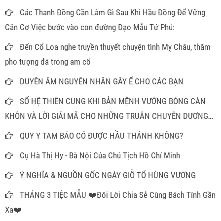
Các Thanh Đồng Cần Làm Gì Sau Khi Hầu Đồng Để Vững
Căn Cơ Việc bước vào con đường Đạo Mẫu Tứ Phủ:
Đến Cổ Loa nghe truyền thuyết chuyện tình Mỵ Châu, thăm
pho tượng đá trong am cổ
DUYÊN ÂM NGUYÊN NHÂN GÂY Ế CHO CÁC BẠN
SỐ HỆ THIÊN CUNG KHI BẢN MỆNH VƯỚNG BÓNG CÀN
KHÔN VÀ LỜI GIẢI MÃ CHO NHỮNG TRUÂN CHUYÊN DƯƠNG
THẾ
QUY Y TAM BẢO CÓ ĐƯỢC HẦU THÁNH KHÔNG?
Cụ Hà Thị Hy - Bà Nội Của Chủ Tịch Hồ Chí Minh
Ý NGHĨA & NGUỒN GỐC NGÀY GIỖ TỔ HÙNG VƯƠNG
THÁNG 3 TIỆC MẪU ❤️Đôi Lời Chia Sẻ Cùng Bách Tính Gần
Xa❤️