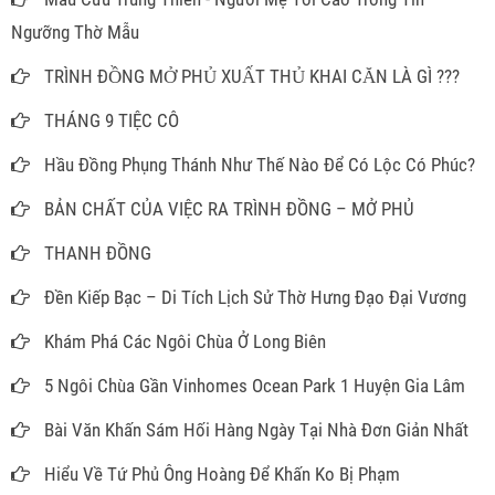
Ngưỡng Thờ Mẫu
TRÌNH ĐỒNG MỞ PHỦ XUẤT THỦ KHAI CĂN LÀ GÌ ???
THÁNG 9 TIỆC CÔ
Hầu Đồng Phụng Thánh Như Thế Nào Để Có Lộc Có Phúc?
BẢN CHẤT CỦA VIỆC RA TRÌNH ĐỒNG – MỞ PHỦ
THANH ĐỒNG
Đền Kiếp Bạc – Di Tích Lịch Sử Thờ Hưng Đạo Đại Vương
Khám Phá Các Ngôi Chùa Ở Long Biên
5 Ngôi Chùa Gần Vinhomes Ocean Park 1 Huyện Gia Lâm
Bài Văn Khấn Sám Hối Hàng Ngày Tại Nhà Đơn Giản Nhất
Hiểu Về Tứ Phủ Ông Hoàng Để Khấn Ko Bị Phạm