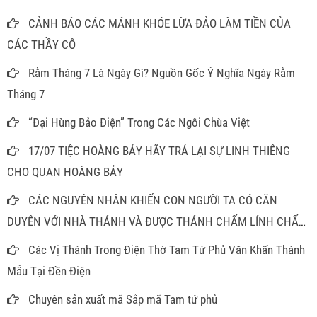
CẢNH BÁO CÁC MÁNH KHÓE LỪA ĐẢO LÀM TIỀN CỦA
CÁC THẦY CÔ
Rằm Tháng 7 Là Ngày Gì? Nguồn Gốc Ý Nghĩa Ngày Rằm
Tháng 7
“Đại Hùng Bảo Điện” Trong Các Ngôi Chùa Việt
17/07 TIỆC HOÀNG BẢY HÃY TRẢ LẠI SỰ LINH THIÊNG
CHO QUAN HOÀNG BẢY
CÁC NGUYÊN NHÂN KHIẾN CON NGƯỜI TA CÓ CĂN
DUYÊN VỚI NHÀ THÁNH VÀ ĐƯỢC THÁNH CHẤM LÍNH CHẤM
ĐỒNG
Các Vị Thánh Trong Điện Thờ Tam Tứ Phủ Văn Khấn Thánh
Mẫu Tại Đền Điện
Chuyên sản xuất mã Sắp mã Tam tứ phủ