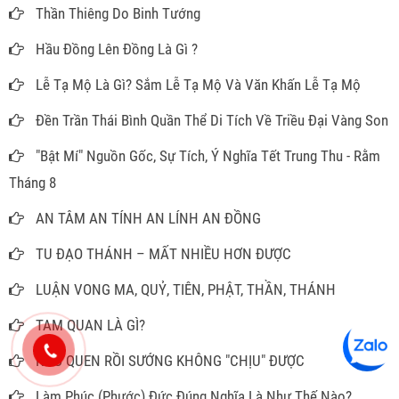
Thần Thiêng Do Binh Tướng
Hầu Đồng Lên Đồng Là Gì ?
Lễ Tạ Mộ Là Gì? Sắm Lễ Tạ Mộ Và Văn Khấn Lễ Tạ Mộ
Đền Trần Thái Bình Quần Thể Di Tích Về Triều Đại Vàng Son
"Bật Mí" Nguồn Gốc, Sự Tích, Ý Nghĩa Tết Trung Thu - Rằm
Tháng 8
AN TÂM AN TÍNH AN LÍNH AN ĐỒNG
TU ĐẠO THÁNH – MẤT NHIỀU HƠN ĐƯỢC
LUẬN VONG MA, QUỶ, TIÊN, PHẬT, THẦN, THÁNH
TAM QUAN LÀ GÌ?
KHỔ QUEN RỒI SƯỚNG KHÔNG "CHỊU" ĐƯỢC
Làm Phúc (Phước) Đức Đúng Nghĩa Là Như Thế Nào?