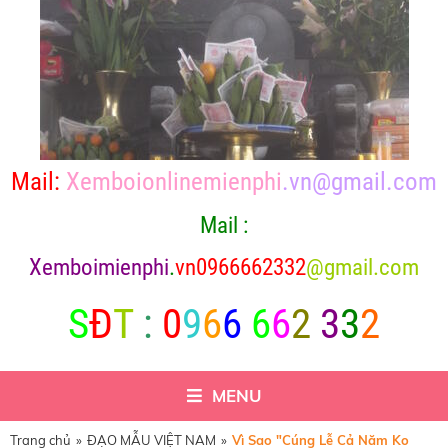
Mail:
Xemboionlinemienphi
.vn@gmail.com
Mail :
X
emboimienphi
.
vn0966662332
@gmail.com
S
Đ
T
:
0
9
6
6
6
6
2
3
3
2
MENU
Trang chủ
»
ĐẠO MẪU VIỆT NAM
»
Vì Sao "Cúng Lễ Cả Năm Ko