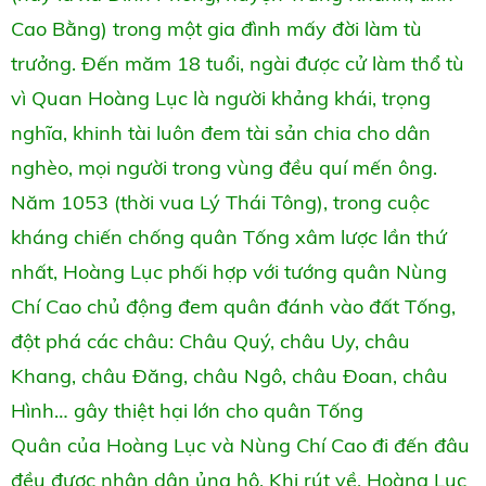
Cao Bằng) trong một gia đình mấy đời làm tù
trưởng. Đến măm 18 tuổi, ngài được cử làm thổ tù
vì Quan Hoàng Lục là người khảng khái, trọng
nghĩa, khinh tài luôn đem tài sản chia cho dân
nghèo, mọi người trong vùng đều quí mến ông.
Năm 1053 (thời vua Lý Thái Tông), trong cuộc
kháng chiến chống quân Tống xâm lược lần thứ
nhất, Hoàng Lục phối hợp với tướng quân Nùng
Chí Cao chủ động đem quân đánh vào đất Tống,
đột phá các châu: Châu Quý, châu Uy, châu
Khang, châu Đăng, châu Ngô, châu Đoan, châu
Hình… gây thiệt hại lớn cho quân Tống
Quân của Hoàng Lục và Nùng Chí Cao đi đến đâu
đều được nhân dân ủng hộ. Khi rút về, Hoàng Lục