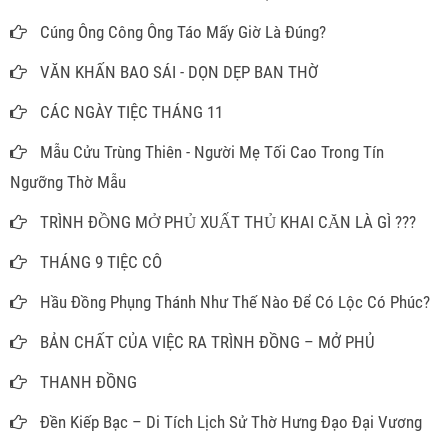
Cúng Ông Công Ông Táo Mấy Giờ Là Đúng?
VĂN KHẤN BAO SÁI - DỌN DẸP BAN THỜ
CÁC NGÀY TIỆC THÁNG 11
Mẫu Cửu Trùng Thiên - Người Mẹ Tối Cao Trong Tín
Ngưỡng Thờ Mẫu
TRÌNH ĐỒNG MỞ PHỦ XUẤT THỦ KHAI CĂN LÀ GÌ ???
THÁNG 9 TIỆC CÔ
Hầu Đồng Phụng Thánh Như Thế Nào Để Có Lộc Có Phúc?
BẢN CHẤT CỦA VIỆC RA TRÌNH ĐỒNG – MỞ PHỦ
THANH ĐỒNG
Đền Kiếp Bạc – Di Tích Lịch Sử Thờ Hưng Đạo Đại Vương