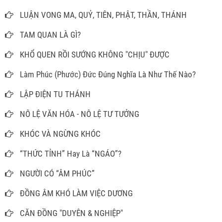
LUẬN VONG MA, QUỶ, TIÊN, PHẬT, THẦN, THÁNH
TAM QUAN LÀ GÌ?
KHỔ QUEN RỒI SƯỚNG KHÔNG "CHỊU" ĐƯỢC
Làm Phúc (Phước) Đức Đúng Nghĩa Là Như Thế Nào?
LẬP ĐIỆN TU THÁNH
NÔ LỆ VĂN HÓA - NÔ LỆ TƯ TƯỞNG
KHÓC VÀ NGỪNG KHÓC
“THỨC TỈNH” Hay Là “NGÁO”?
NGƯỜI CÓ “ÂM PHÚC”
ĐỒNG ÂM KHÓ LÀM VIỆC DƯƠNG
CĂN ĐỒNG "DUYÊN & NGHIỆP"