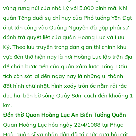
vùng rừng núi của nhà Lý với 5.000 binh mã. Khi
quân Tống dưới sự chỉ huy của Phó tướng Yên Đạt
ồ ạt tấn công vào Quảng Nguyên đã gặp phải sự
đánh trả quyết liệt của quân Hoàng Lục và Lưu
Kỷ. Theo lưu truyền trong dân gian thì chính khu
vực đền thờ hiện nay là nơi Hoàng Lục lập trận địa
để chặn bước tiến của quân xâm lược Tống. Dấu
tích còn sót lại đến ngày nay là những ụ, thành
đất hình chữ nhật, hình xoáy trôn ốc nằm rải rác
dọc hai bên bờ sông Quây Sơn, cách đền khoảng 1
km.
Đền thờ Quan Hoàng Lục An Biên Tướng Quân
Quan Hoàng Lục hóa ngày 22/4/1088 tại Phục
Hoà, quân sĩ và nhân dân đã tổ chức đưa hài cốt