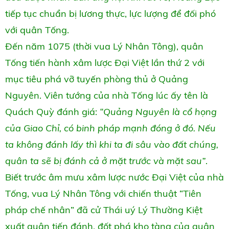
tiếp tục chuẩn bị lương thực, lực lượng để đối phó
với quân Tống.
Đến năm 1075 (thời vua Lý Nhân Tông), quân
Tống tiến hành xâm lược Đại Việt lần thứ 2 với
mục tiêu phá vỡ tuyến phòng thủ ở Quảng
Nguyên. Viên tướng của nhà Tống lúc ấy tên là
Quách Quỳ đánh giá:
“Quảng Nguyên là cổ họng
của Giao Chỉ, có binh pháp mạnh đóng ở đó. Nếu
ta không đánh lấy thì khi ta đi sâu vào đất chúng,
quân ta sẽ bị đánh cả ở mặt trước và mặt sau”
.
Biết trước âm mưu xâm lược nước Đại Việt của nhà
Tống, vua Lý Nhân Tông với chiến thuật “Tiên
pháp chế nhân” đã cử Thái uý Lý Thường Kiệt
xuất quân tiến đánh, đốt phá kho tàng của quân