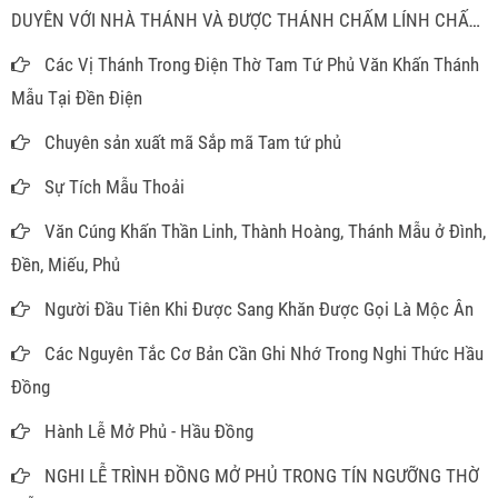
DUYÊN VỚI NHÀ THÁNH VÀ ĐƯỢC THÁNH CHẤM LÍNH CHẤM
ĐỒNG
Các Vị Thánh Trong Điện Thờ Tam Tứ Phủ Văn Khấn Thánh
Mẫu Tại Đền Điện
Chuyên sản xuất mã Sắp mã Tam tứ phủ
Sự Tích Mẫu Thoải
Văn Cúng Khấn Thần Linh, Thành Hoàng, Thánh Mẫu ở Đình,
Đền, Miếu, Phủ
Người Đầu Tiên Khi Được Sang Khăn Được Gọi Là Mộc Ân
Các Nguyên Tắc Cơ Bản Cần Ghi Nhớ Trong Nghi Thức Hầu
Đồng
Hành Lễ Mở Phủ - Hầu Đồng
NGHI LỄ TRÌNH ĐỒNG MỞ PHỦ TRONG TÍN NGƯỠNG THỜ