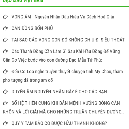
ĐẠO MẪU VIỆT NAM
VONG ÁM - Nguyên Nhân Dấu Hiệu Và Cách Hoá Giải
CĂN ĐỒNG BỐN PHỦ
TẠI SAO CÁC VONG CON ĐỎ KHÔNG CHỊU ĐI SIÊU THOÁT
Các Thanh Đồng Cần Làm Gì Sau Khi Hầu Đồng Để Vững
Căn Cơ Việc bước vào con đường Đạo Mẫu Tứ Phủ:
Đến Cổ Loa nghe truyền thuyết chuyện tình Mỵ Châu, thăm
pho tượng đá trong am cổ
DUYÊN ÂM NGUYÊN NHÂN GÂY Ế CHO CÁC BẠN
SỐ HỆ THIÊN CUNG KHI BẢN MỆNH VƯỚNG BÓNG CÀN
KHÔN VÀ LỜI GIẢI MÃ CHO NHỮNG TRUÂN CHUYÊN DƯƠNG
THẾ
QUY Y TAM BẢO CÓ ĐƯỢC HẦU THÁNH KHÔNG?