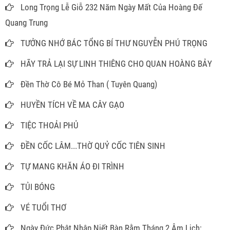
Long Trọng Lễ Giỗ 232 Năm Ngày Mất Của Hoàng Đế
Quang Trung
TƯỞNG NHỚ BÁC TỔNG BÍ THƯ NGUYỄN PHÚ TRỌNG
HÃY TRẢ LẠI SỰ LINH THIÊNG CHO QUAN HOÀNG BẢY
Đền Thờ Cô Bé Mỏ Than ( Tuyên Quang)
HUYỀN TÍCH VỀ MA CÂY GẠO
TIỆC THOẢI PHỦ
ĐỀN CỐC LÂM...THỜ QUỶ CỐC TIÊN SINH
TỰ MANG KHĂN ÁO ĐI TRÌNH
TỦI BÓNG
VÉ TUỔI THƠ
Ngày Đức Phật Nhập Niết Bàn Rằm Tháng 2 Âm Lịch: