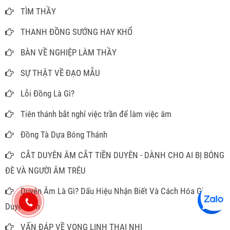
TÌM THẦY
THANH ĐỒNG SƯỚNG HAY KHỔ
BÀN VỀ NGHIỆP LÀM THẦY
SỰ THẬT VỀ ĐẠO MẪU
Lỗi Đồng Là Gì?
Tiên thánh bắt nghỉ việc trần để làm việc âm
Đồng Tà Dựa Bóng Thánh
CẮT DUYÊN ÂM CẮT TIỀN DUYÊN - DÀNH CHO AI BỊ BÓNG
ĐÈ VÀ NGƯỜI ÂM TRÊU
Duyên Âm Là Gì? Dấu Hiệu Nhận Biết Và Cách Hóa Giải
Duyên Âm
VẤN ĐÁP VỀ VONG LINH THAI NHI