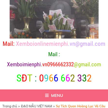
Mail:
Xemboionlinemienphi
.vn@gmail.com
Mail :
X
emboimienphi
.
vn0966662332
@gmail.com
S
Đ
T
:
0
9
6
6
6
6
2
3
3
2
MENU
Trang chủ
»
ĐẠO MẪU VIỆT NAM
»
Sự Tích Quan Hoàng Lục Và Câu