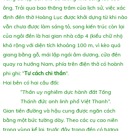
ông. Trải qua bao thăng trầm của lịch sử, việc xác
định đền thờ Hoàng Lục được khởi dựng từ khi nào
vẫn chưa được làm sáng tỏ, song kiến trúc còn lại
của ngôi đền là hai gian nhà cấp 4 (kiểu chữ nhị)
khá rộng với diện tích khoảng 100 m, vì kèo quá
giang bằng gỗ, mái lập ngói âm dương, cửa đền
quay ra hướng Nam, phía trên điện thờ có hoành
phi ghi: “
Tư cách chi thần
“.
Hai bên có hai câu đối:
“Thần uy nghiêm dực hành đất Tống
Thánh đức anh linh phổ Việt Thanh”.
Gian tiền đường và hậu cung được ngăn cách
bằng một bức tường dày. Theo các cụ cao niên
trong vùng kể lại, trước đây trong đền có tượng