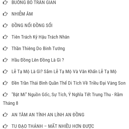
BUÔNG BỎ TRẦN GIAN
NHIỄM ÂM
ĐỒNG NỔI ĐỒNG SỔI
Tiên Trách Kỷ Hậu Trách Nhân
Thần Thiêng Do Binh Tướng
Hầu Đồng Lên Đồng Là Gì ?
Lễ Tạ Mộ Là Gì? Sắm Lễ Tạ Mộ Và Văn Khấn Lễ Tạ Mộ
Đền Trần Thái Bình Quần Thể Di Tích Về Triều Đại Vàng Son
"Bật Mí" Nguồn Gốc, Sự Tích, Ý Nghĩa Tết Trung Thu - Rằm
Tháng 8
AN TÂM AN TÍNH AN LÍNH AN ĐỒNG
TU ĐẠO THÁNH – MẤT NHIỀU HƠN ĐƯỢC