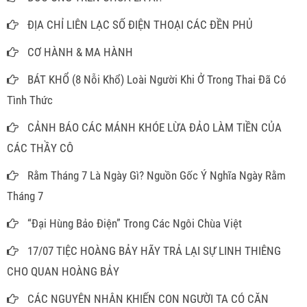
ĐỊA CHỈ LIÊN LẠC SỐ ĐIỆN THOẠI CÁC ĐỀN PHỦ
CƠ HÀNH & MA HÀNH
BÁT KHỔ (8 Nỗi Khổ) Loài Người Khi Ở Trong Thai Đã Có
Tình Thức
CẢNH BÁO CÁC MÁNH KHÓE LỪA ĐẢO LÀM TIỀN CỦA
CÁC THẦY CÔ
Rằm Tháng 7 Là Ngày Gì? Nguồn Gốc Ý Nghĩa Ngày Rằm
Tháng 7
“Đại Hùng Bảo Điện” Trong Các Ngôi Chùa Việt
17/07 TIỆC HOÀNG BẢY HÃY TRẢ LẠI SỰ LINH THIÊNG
CHO QUAN HOÀNG BẢY
CÁC NGUYÊN NHÂN KHIẾN CON NGƯỜI TA CÓ CĂN