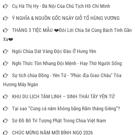
Cụ Hà Thị Hy - Bà Nội Của Chủ Tịch Hồ Chí Minh
Ý NGHĨA & NGUỒN GỐC NGÀY GIỖ TỔ HÙNG VƯƠNG
THÁNG 3 TIỆC MẪU ❤️Đôi Lời Chia Sẻ Cùng Bách Tính Gần
Xa❤️
Ngôi Chùa Dát Vàng Độc Đáo Ở Hưng Yên
Nghi Thức Tôn Nhang Đội Mệnh - Hay Thờ Người Sống
Sự tích chùa Đồng - Yên Tử - "Phúc địa Giao Châu" Tỏa
Hương Mây Ngàn
KHU DU LỊCH TÂM LINH – SINH THÁI TÂY YÊN TỬ
Tại sao “Cúng cả năm không bằng Rằm tháng Giêng”?
Sơ Đồ Bố Trí Tượng Phật Trong Chùa Việt Nam
CHÚC MỪNG NĂM MỚI BÍNH NGỌ 2026