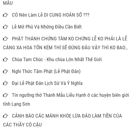
MẪU
CÓ Nên Làm Lễ DI CUNG HOÁN SỐ ???
Lễ Mở Phủ Và Những Điều Cần Biết
PHẬT THÁNH CHỨNG TÂM KO CHỨNG LỄ KO PHẢI LÀ LỄ
CÀNG XA HOA TỐN KÉM THÌ SẼ ĐÚNG ĐÂU VẬY THÌ KO BAO
GIỜ PHẢI MÂM CAO CỖ ĐẦY ĐỂ LÀM GÌ
Chùa Tam Chúc - Khu chùa Lớn Nhất Thế Giới
Nghi Thức Tắm Phật (Lễ Phật Đản)
Đại Lễ Phật Đản Lịch Sử Và Ý Nghĩa
Tín ngưỡng thờ Thánh Mẫu Liễu Hạnh ở các huyện biên giới
tỉnh Lạng Sơn
CẢNH BÁO CÁC MÁNH KHÓE LỪA ĐẢO LÀM TIỀN CỦA
CÁC THẦY CÔ CẬU