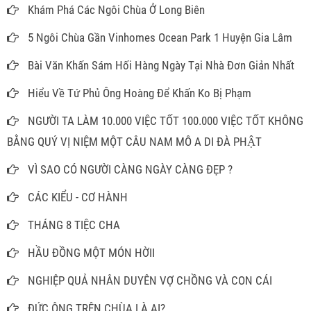
Khám Phá Các Ngôi Chùa Ở Long Biên
5 Ngôi Chùa Gần Vinhomes Ocean Park 1 Huyện Gia Lâm
Bài Văn Khấn Sám Hối Hàng Ngày Tại Nhà Đơn Giản Nhất
Hiểu Về Tứ Phủ Ông Hoàng Để Khấn Ko Bị Phạm
NGƯỜI TA LÀM 10.000 VIỆC TỐT 100.000 VIỆC TỐT KHÔNG
BẰNG QUÝ VỊ NIỆM MỘT CÂU NAM MÔ A DI ĐÀ PHẬT
VÌ SAO CÓ NGƯỜI CÀNG NGÀY CÀNG ĐẸP ?
CÁC KIỂU - CƠ HÀNH
THÁNG 8 TIỆC CHA
HẦU ĐỒNG MỘT MÓN HỜII
NGHIỆP QUẢ NHÂN DUYÊN VỢ CHỒNG VÀ CON CÁI
ĐỨC ÔNG TRÊN CHÙA LÀ AI?