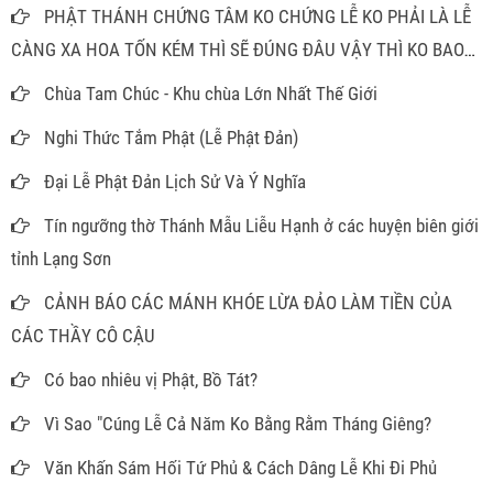
PHẬT THÁNH CHỨNG TÂM KO CHỨNG LỄ KO PHẢI LÀ LỄ
CÀNG XA HOA TỐN KÉM THÌ SẼ ĐÚNG ĐÂU VẬY THÌ KO BAO
GIỜ PHẢI MÂM CAO CỖ ĐẦY ĐỂ LÀM GÌ
Chùa Tam Chúc - Khu chùa Lớn Nhất Thế Giới
Nghi Thức Tắm Phật (Lễ Phật Đản)
Đại Lễ Phật Đản Lịch Sử Và Ý Nghĩa
Tín ngưỡng thờ Thánh Mẫu Liễu Hạnh ở các huyện biên giới
tỉnh Lạng Sơn
CẢNH BÁO CÁC MÁNH KHÓE LỪA ĐẢO LÀM TIỀN CỦA
CÁC THẦY CÔ CẬU
Có bao nhiêu vị Phật, Bồ Tát?
Vì Sao "Cúng Lễ Cả Năm Ko Bằng Rằm Tháng Giêng?
Văn Khấn Sám Hối Tứ Phủ & Cách Dâng Lễ Khi Đi Phủ