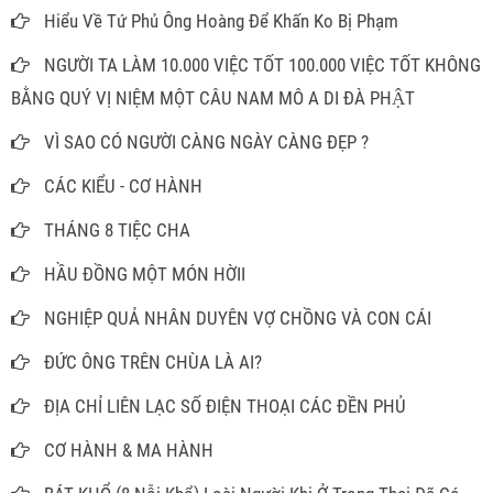
Hiểu Về Tứ Phủ Ông Hoàng Để Khấn Ko Bị Phạm
NGƯỜI TA LÀM 10.000 VIỆC TỐT 100.000 VIỆC TỐT KHÔNG
BẰNG QUÝ VỊ NIỆM MỘT CÂU NAM MÔ A DI ĐÀ PHẬT
VÌ SAO CÓ NGƯỜI CÀNG NGÀY CÀNG ĐẸP ?
CÁC KIỂU - CƠ HÀNH
THÁNG 8 TIỆC CHA
HẦU ĐỒNG MỘT MÓN HỜII
NGHIỆP QUẢ NHÂN DUYÊN VỢ CHỒNG VÀ CON CÁI
ĐỨC ÔNG TRÊN CHÙA LÀ AI?
ĐỊA CHỈ LIÊN LẠC SỐ ĐIỆN THOẠI CÁC ĐỀN PHỦ
CƠ HÀNH & MA HÀNH