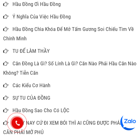
Hầu Đồng Ơi Hầu Đồng
Ý Nghĩa Của Việc Hầu Đồng
Hầu Đồng Chìa Khóa Để Mở Tấm Gương Soi Chiếu Tìm Về
Chính Mình
TU ĐỂ LÀM THẦY
Căn Đồng Là Gì? Số Lính Là Gì? Căn Nào Phải Hầu Căn Nào
Không? Tiễn Căn
Các Kiểu Cơ Hành
SỰ TU CỦA ĐỒNG
Hầu Đồng Sao Cho Có LỘC
NGÀY NAY CỨ ĐI XEM BÓI THÌ AI CŨNG ĐƯỢC PHÁN CÓ
CĂN PHẢI MỞ PHỦ