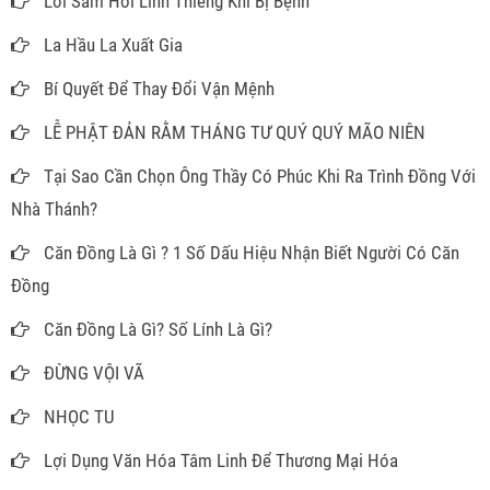
Lời Sám Hối Linh Thiêng Khi Bị Bệnh
La Hầu La Xuất Gia
Bí Quyết Để Thay Đổi Vận Mệnh
LỄ PHẬT ĐẢN RẰM THÁNG TƯ QUÝ QUÝ MÃO NIÊN
Tại Sao Cần Chọn Ông Thầy Có Phúc Khi Ra Trình Đồng Với
Nhà Thánh?
Căn Đồng Là Gì ? 1 Số Dấu Hiệu Nhận Biết Người Có Căn
Đồng
Căn Đồng Là Gì? Số Lính Là Gì?
ĐỪNG VỘI VÃ
NHỌC TU
Lợi Dụng Văn Hóa Tâm Linh Để Thương Mại Hóa