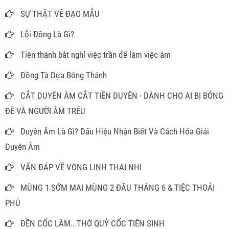
SỰ THẬT VỀ ĐẠO MẪU
Lỗi Đồng Là Gì?
Tiên thánh bắt nghỉ việc trần để làm việc âm
Đồng Tà Dựa Bóng Thánh
CẮT DUYÊN ÂM CẮT TIỀN DUYÊN - DÀNH CHO AI BỊ BÓNG
ĐÈ VÀ NGƯỜI ÂM TRÊU
Duyên Âm Là Gì? Dấu Hiệu Nhận Biết Và Cách Hóa Giải
Duyên Âm
VẤN ĐÁP VỀ VONG LINH THAI NHI
MÙNG 1 SỚM MAI MÙNG 2 ĐẦU THÁNG 6 & TIỆC THOẢI
PHỦ
ĐỀN CỐC LÂM...THỜ QUỶ CỐC TIÊN SINH