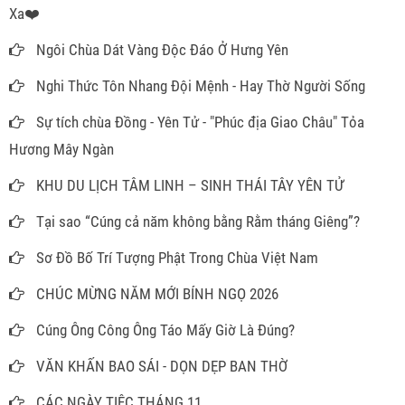
Xa❤️
Ngôi Chùa Dát Vàng Độc Đáo Ở Hưng Yên
Nghi Thức Tôn Nhang Đội Mệnh - Hay Thờ Người Sống
Sự tích chùa Đồng - Yên Tử - "Phúc địa Giao Châu" Tỏa
Hương Mây Ngàn
KHU DU LỊCH TÂM LINH – SINH THÁI TÂY YÊN TỬ
Tại sao “Cúng cả năm không bằng Rằm tháng Giêng”?
Sơ Đồ Bố Trí Tượng Phật Trong Chùa Việt Nam
CHÚC MỪNG NĂM MỚI BÍNH NGỌ 2026
Cúng Ông Công Ông Táo Mấy Giờ Là Đúng?
VĂN KHẤN BAO SÁI - DỌN DẸP BAN THỜ
CÁC NGÀY TIỆC THÁNG 11