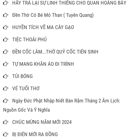
HÃY TRẢ LẠI SỰ LINH THIÊNG CHO QUAN HOÀNG BẢY
Đền Thờ Cô Bé Mỏ Than ( Tuyên Quang)
HUYỀN TÍCH VỀ MA CÂY GẠO
TIỆC THOẢI PHỦ
ĐỀN CỐC LÂM...THỜ QUỶ CỐC TIÊN SINH
TỰ MANG KHĂN ÁO ĐI TRÌNH
TỦI BÓNG
VÉ TUỔI THƠ
Ngày Đức Phật Nhập Niết Bàn Rằm Tháng 2 Âm Lịch:
Nguồn Gốc Và Ý Nghĩa
CHÚC MỪNG NĂM MỚI 2024
BỊ ĐIÊN MỚI RA ĐỒNG