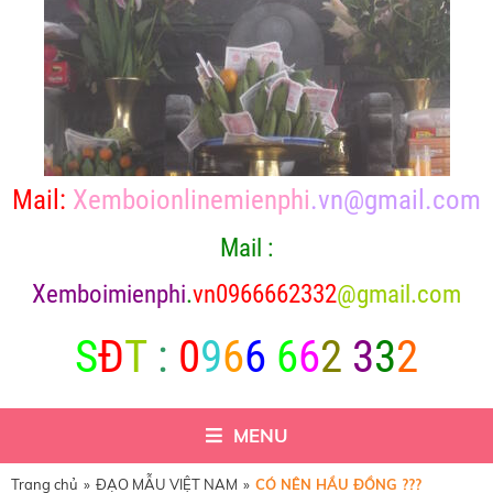
Mail:
Xemboionlinemienphi
.vn@gmail.com
Mail :
X
emboimienphi
.
vn0966662332
@gmail.com
S
Đ
T
:
0
9
6
6
6
6
2
3
3
2
MENU
Trang chủ
»
ĐẠO MẪU VIỆT NAM
»
CÓ NÊN HẦU ĐỒNG ???