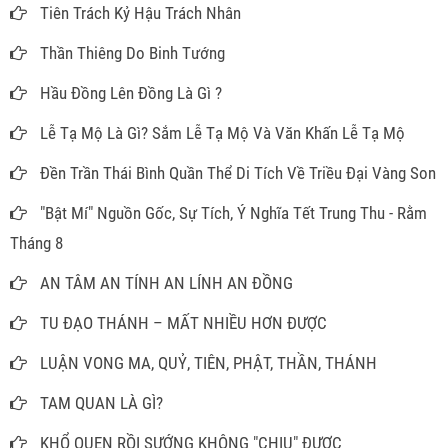
Tiên Trách Kỷ Hậu Trách Nhân
Thần Thiêng Do Binh Tướng
Hầu Đồng Lên Đồng Là Gì ?
Lễ Tạ Mộ Là Gì? Sắm Lễ Tạ Mộ Và Văn Khấn Lễ Tạ Mộ
Đền Trần Thái Bình Quần Thể Di Tích Về Triều Đại Vàng Son
"Bật Mí" Nguồn Gốc, Sự Tích, Ý Nghĩa Tết Trung Thu - Rằm
Tháng 8
AN TÂM AN TÍNH AN LÍNH AN ĐỒNG
TU ĐẠO THÁNH – MẤT NHIỀU HƠN ĐƯỢC
LUẬN VONG MA, QUỶ, TIÊN, PHẬT, THẦN, THÁNH
TAM QUAN LÀ GÌ?
KHỔ QUEN RỒI SƯỚNG KHÔNG "CHỊU" ĐƯỢC