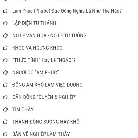
Làm Phúc (Phước) Đức Đúng Nghĩa Là Như Thế Nào?
LẬP ĐIỆN TU THÁNH
NÔ LỆ VĂN HÓA - NÔ LỆ TƯ TƯỞNG
KHÓC VÀ NGỪNG KHÓC
“THỨC TỈNH” Hay Là “NGÁO”?
NGƯỜI CÓ “ÂM PHÚC”
ĐỒNG ÂM KHÓ LÀM VIỆC DƯƠNG
CĂN ĐỒNG "DUYÊN & NGHIỆP"
TÌM THẦY
THANH ĐỒNG SƯỚNG HAY KHỔ
BÀN VỀ NGHIỆP LÀM THẦY