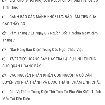
BÁT KHỔ (8 Nỗi Khổ) Loài Người Khi Ở Trong Thai Đã Có
Tình Thức
CẢNH BÁO CÁC MÁNH KHÓE LỪA ĐẢO LÀM TIỀN CỦA
CÁC THẦY CÔ
Rằm Tháng 7 Là Ngày Gì? Nguồn Gốc Ý Nghĩa Ngày Rằm
Tháng 7
“Đại Hùng Bảo Điện” Trong Các Ngôi Chùa Việt
17/07 TIỆC HOÀNG BẢY HÃY TRẢ LẠI SỰ LINH THIÊNG
CHO QUAN HOÀNG BẢY
CÁC NGUYÊN NHÂN KHIẾN CON NGƯỜI TA CÓ CĂN
DUYÊN VỚI NHÀ THÁNH VÀ ĐƯỢC THÁNH CHẤM LÍNH CHẤM
ĐỒNG
Các Vị Thánh Trong Điện Thờ Tam Tứ Phủ Văn Khấn Thánh
Mẫu Tại Đền Điện