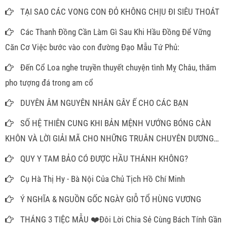
TẠI SAO CÁC VONG CON ĐỎ KHÔNG CHỊU ĐI SIÊU THOÁT
Các Thanh Đồng Cần Làm Gì Sau Khi Hầu Đồng Để Vững
Căn Cơ Việc bước vào con đường Đạo Mẫu Tứ Phủ:
Đến Cổ Loa nghe truyền thuyết chuyện tình Mỵ Châu, thăm
pho tượng đá trong am cổ
DUYÊN ÂM NGUYÊN NHÂN GÂY Ế CHO CÁC BẠN
SỐ HỆ THIÊN CUNG KHI BẢN MỆNH VƯỚNG BÓNG CÀN
KHÔN VÀ LỜI GIẢI MÃ CHO NHỮNG TRUÂN CHUYÊN DƯƠNG
THẾ
QUY Y TAM BẢO CÓ ĐƯỢC HẦU THÁNH KHÔNG?
Cụ Hà Thị Hy - Bà Nội Của Chủ Tịch Hồ Chí Minh
Ý NGHĨA & NGUỒN GỐC NGÀY GIỖ TỔ HÙNG VƯƠNG
THÁNG 3 TIỆC MẪU ❤️Đôi Lời Chia Sẻ Cùng Bách Tính Gần