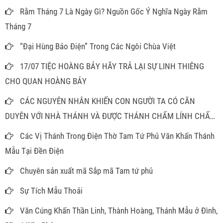
Rằm Tháng 7 Là Ngày Gì? Nguồn Gốc Ý Nghĩa Ngày Rằm
Tháng 7
“Đại Hùng Bảo Điện” Trong Các Ngôi Chùa Việt
17/07 TIỆC HOÀNG BẢY HÃY TRẢ LẠI SỰ LINH THIÊNG
CHO QUAN HOÀNG BẢY
CÁC NGUYÊN NHÂN KHIẾN CON NGƯỜI TA CÓ CĂN
DUYÊN VỚI NHÀ THÁNH VÀ ĐƯỢC THÁNH CHẤM LÍNH CHẤM
ĐỒNG
Các Vị Thánh Trong Điện Thờ Tam Tứ Phủ Văn Khấn Thánh
Mẫu Tại Đền Điện
Chuyên sản xuất mã Sắp mã Tam tứ phủ
Sự Tích Mẫu Thoải
Văn Cúng Khấn Thần Linh, Thành Hoàng, Thánh Mẫu ở Đình,