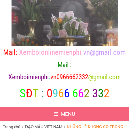
Mail:
Xemboionlinemienphi
.vn@gmail.com
Mail :
X
emboimienphi
.
vn0966662332
@gmail.com
S
Đ
T
:
0
9
6
6
6
6
2
3
3
2
MENU
Trang chủ
»
ĐẠO MẪU VIỆT NAM
»
NHỮNG LỄ KHÔNG CÓ TRONG