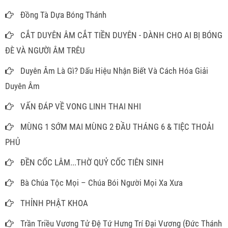
Đồng Tà Dựa Bóng Thánh
CẮT DUYÊN ÂM CẮT TIỀN DUYÊN - DÀNH CHO AI BỊ BÓNG
ĐÈ VÀ NGƯỜI ÂM TRÊU
Duyên Âm Là Gì? Dấu Hiệu Nhận Biết Và Cách Hóa Giải
Duyên Âm
VẤN ĐÁP VỀ VONG LINH THAI NHI
MÙNG 1 SỚM MAI MÙNG 2 ĐẦU THÁNG 6 & TIỆC THOẢI
PHỦ
ĐỀN CỐC LÂM...THỜ QUỶ CỐC TIÊN SINH
Bà Chúa Tộc Mọi – Chúa Bói Người Mọi Xa Xưa
THỈNH PHẬT KHOA
Trần Triều Vương Tử Đệ Tứ Hưng Trí Đại Vương (Đức Thánh