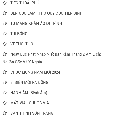
TIỆC THOẢI PHỦ
ĐỀN CỐC LÂM...THỜ QUỶ CỐC TIÊN SINH
TỰ MANG KHĂN ÁO ĐI TRÌNH
TỦI BÓNG
VÉ TUỔI THƠ
Ngày Đức Phật Nhập Niết Bàn Rằm Tháng 2 Âm Lịch:
Nguồn Gốc Và Ý Nghĩa
CHÚC MỪNG NĂM MỚI 2024
BỊ ĐIÊN MỚI RA ĐỒNG
HÀNH ÂM (Bệnh Âm)
MẤT VÍA - CHUỘC VÍA
VĂN THỈNH SƠN TRANG