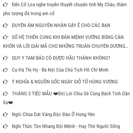
Đến Cổ Loa nghe truyền thuyết chuyện tình Mỵ Châu, thăm
pho tượng đá trong am cổ
DUYÊN ÂM NGUYÊN NHÂN GÂY Ế CHO CÁC BẠN
SỐ HỆ THIÊN CUNG KHI BẢN MỆNH VƯỚNG BÓNG CÀN
KHÔN VÀ LỜI GIẢI MÃ CHO NHỮNG TRUÂN CHUYÊN DƯƠNG
THẾ
QUY Y TAM BẢO CÓ ĐƯỢC HẦU THÁNH KHÔNG?
Cụ Hà Thị Hy - Bà Nội Của Chủ Tịch Hồ Chí Minh
Ý NGHĨA & NGUỒN GỐC NGÀY GIỖ TỔ HÙNG VƯƠNG
THÁNG 3 TIỆC MẪU ❤️Đôi Lời Chia Sẻ Cùng Bách Tính Gần
Xa❤️
Ngôi Chùa Dát Vàng Độc Đáo Ở Hưng Yên
Nghi Thức Tôn Nhang Đội Mệnh - Hay Thờ Người Sống