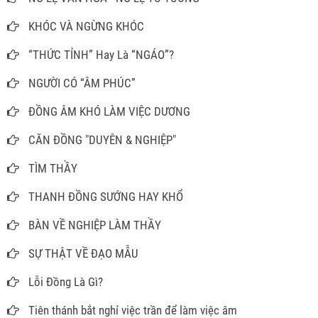
KHÓC VÀ NGỪNG KHÓC
“THỨC TỈNH” Hay Là “NGÁO”?
NGƯỜI CÓ “ÂM PHÚC”
ĐỒNG ÂM KHÓ LÀM VIỆC DƯƠNG
CĂN ĐỒNG "DUYÊN & NGHIỆP"
TÌM THẦY
THANH ĐỒNG SƯỚNG HAY KHỔ
BÀN VỀ NGHIỆP LÀM THẦY
SỰ THẬT VỀ ĐẠO MẪU
Lỗi Đồng Là Gì?
Tiên thánh bắt nghỉ việc trần để làm việc âm