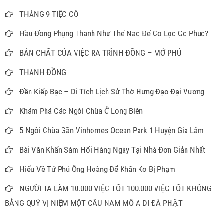
THÁNG 9 TIỆC CÔ
Hầu Đồng Phụng Thánh Như Thế Nào Để Có Lộc Có Phúc?
BẢN CHẤT CỦA VIỆC RA TRÌNH ĐỒNG – MỞ PHỦ
THANH ĐỒNG
Đền Kiếp Bạc – Di Tích Lịch Sử Thờ Hưng Đạo Đại Vương
Khám Phá Các Ngôi Chùa Ở Long Biên
5 Ngôi Chùa Gần Vinhomes Ocean Park 1 Huyện Gia Lâm
Bài Văn Khấn Sám Hối Hàng Ngày Tại Nhà Đơn Giản Nhất
Hiểu Về Tứ Phủ Ông Hoàng Để Khấn Ko Bị Phạm
NGƯỜI TA LÀM 10.000 VIỆC TỐT 100.000 VIỆC TỐT KHÔNG
BẰNG QUÝ VỊ NIỆM MỘT CÂU NAM MÔ A DI ĐÀ PHẬT