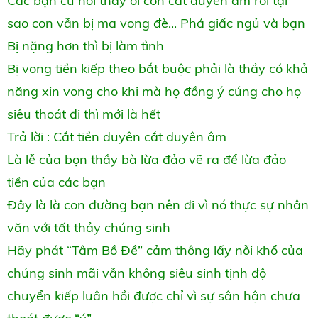
Các bạn cứ nói thầy ơi con cắt duyên âm rồi tại
sao con vẫn bị ma vong đè... Phá giấc ngủ và bạn
Bị nặng hơn thì bị làm tình
Bị vong tiền kiếp theo bắt buộc phải là thầy có khả
năng xin vong cho khi mà họ đồng ý cúng cho họ
siêu thoát đi thì mới là hết
Trả lời : Cắt tiền duyên cắt duyên âm
Là lễ của bọn thầy bà lừa đảo vẽ ra để lừa đảo
tiền của các bạn
Đây là là con đường bạn nên đi vì nó thực sự nhân
văn với tất thảy chúng sinh
Hãy phát “Tâm Bồ Đề” cảm thông lấy nỗi khổ của
chúng sinh mãi vẫn không siêu sinh tịnh độ
chuyển kiếp luân hồi được chỉ vì sự sân hận chưa