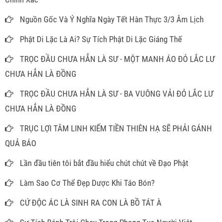
Nguồn Gốc Và Ý Nghĩa Ngày Tết Hàn Thực 3/3 Âm Lịch
Phật Di Lặc Là Ai? Sự Tích Phật Di Lặc Giáng Thế
TRỌC ĐẦU CHƯA HẲN LÀ SƯ - MỘT MANH ÁO ĐỎ LẮC LƯ
CHƯA HẲN LÀ ĐỒNG
TRỌC ĐẦU CHƯA HẲN LÀ SƯ - BA VUÔNG VẢI ĐỎ LẮC LƯ
CHƯA HẲN LÀ ĐỒNG
TRỤC LỢI TÂM LINH KIẾM TIỀN THIÊN HẠ SẼ PHẢI GÁNH
QUẢ BÁO
Lần đầu tiên tôi bắt đầu hiểu chút chút về Đạo Phật
Làm Sao Cơ Thể Đẹp Dược Khi Táo Bón?
CỨ ĐỘC ÁC LÀ SINH RA CON LÀ BỒ TÁT À