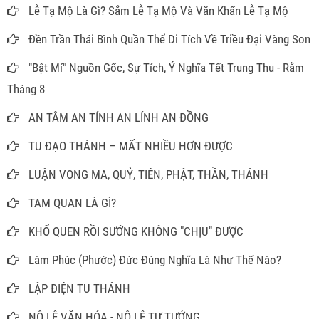
Lễ Tạ Mộ Là Gì? Sắm Lễ Tạ Mộ Và Văn Khấn Lễ Tạ Mộ
Đền Trần Thái Bình Quần Thể Di Tích Về Triều Đại Vàng Son
"Bật Mí" Nguồn Gốc, Sự Tích, Ý Nghĩa Tết Trung Thu - Rằm
Tháng 8
AN TÂM AN TÍNH AN LÍNH AN ĐỒNG
TU ĐẠO THÁNH – MẤT NHIỀU HƠN ĐƯỢC
LUẬN VONG MA, QUỶ, TIÊN, PHẬT, THẦN, THÁNH
TAM QUAN LÀ GÌ?
KHỔ QUEN RỒI SƯỚNG KHÔNG "CHỊU" ĐƯỢC
Làm Phúc (Phước) Đức Đúng Nghĩa Là Như Thế Nào?
LẬP ĐIỆN TU THÁNH
NÔ LỆ VĂN HÓA - NÔ LỆ TƯ TƯỞNG