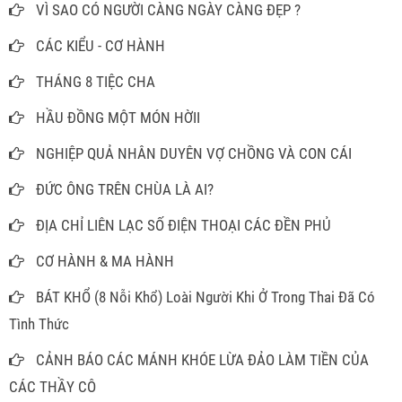
VÌ SAO CÓ NGƯỜI CÀNG NGÀY CÀNG ĐẸP ?
CÁC KIỂU - CƠ HÀNH
THÁNG 8 TIỆC CHA
HẦU ĐỒNG MỘT MÓN HỜII
NGHIỆP QUẢ NHÂN DUYÊN VỢ CHỒNG VÀ CON CÁI
ĐỨC ÔNG TRÊN CHÙA LÀ AI?
ĐỊA CHỈ LIÊN LẠC SỐ ĐIỆN THOẠI CÁC ĐỀN PHỦ
CƠ HÀNH & MA HÀNH
BÁT KHỔ (8 Nỗi Khổ) Loài Người Khi Ở Trong Thai Đã Có
Tình Thức
CẢNH BÁO CÁC MÁNH KHÓE LỪA ĐẢO LÀM TIỀN CỦA
CÁC THẦY CÔ