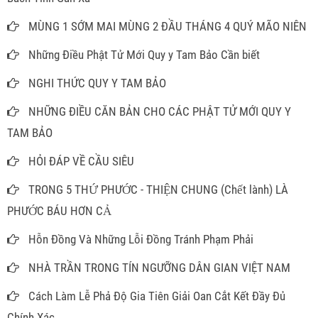
MÙNG 1 SỚM MAI MÙNG 2 ĐẦU THÁNG 4 QUÝ MÃO NIÊN
Những Điều Phật Tử Mới Quy y Tam Bảo Cần biết
NGHI THỨC QUY Y TAM BẢO
NHỮNG ĐIỀU CĂN BẢN CHO CÁC PHẬT TỬ MỚI QUY Y
TAM BẢO
HỎI ĐÁP VỀ CẦU SIÊU
TRONG 5 THỨ PHƯỚC - THIỆN CHUNG (Chết lành) LÀ
PHƯỚC BÁU HƠN CẢ
Hỗn Đồng Và Những Lỗi Đồng Tránh Phạm Phải
NHÀ TRẦN TRONG TÍN NGƯỠNG DÂN GIAN VIỆT NAM
Cách Làm Lễ Phả Độ Gia Tiên Giải Oan Cắt Kết Đầy Đủ
Chính Xác