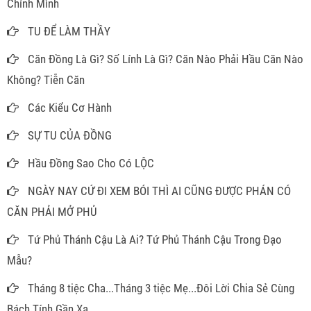
Chính Mình
TU ĐỂ LÀM THẦY
Căn Đồng Là Gì? Số Lính Là Gì? Căn Nào Phải Hầu Căn Nào
Không? Tiễn Căn
Các Kiểu Cơ Hành
SỰ TU CỦA ĐỒNG
Hầu Đồng Sao Cho Có LỘC
NGÀY NAY CỨ ĐI XEM BÓI THÌ AI CŨNG ĐƯỢC PHÁN CÓ
CĂN PHẢI MỞ PHỦ
Tứ Phủ Thánh Cậu Là Ai? Tứ Phủ Thánh Cậu Trong Đạo
Mẫu?
Tháng 8 tiệc Cha...Tháng 3 tiệc Mẹ...Đôi Lời Chia Sẻ Cùng
Bách Tính Gần Xa