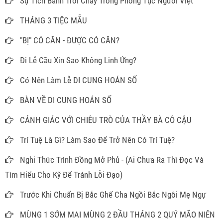
Sự Tích Bánh Trôi Chay Trong Phong Tục Người Việt
THÁNG 3 TIỆC MẪU
"BỊ" CÓ CĂN - ĐƯỢC CÓ CĂN?
Đi Lễ Cầu Xin Sao Không Linh Ứng?
Có Nên Làm Lễ DI CUNG HOÁN SỐ
BÀN VỀ DI CUNG HOÁN SỐ
CẢNH GIÁC VỚI CHIÊU TRÒ CỦA THẦY BÀ CÔ CẬU
Trí Tuệ Là Gì? Làm Sao Để Trở Nên Có Trí Tuệ?
Nghi Thức Trình Đồng Mở Phủ - (Ai Chưa Ra Thì Đọc Và
Tìm Hiểu Cho Kỹ Để Tránh Lỗi Đạo)
Trước Khi Chuẩn Bị Bắc Ghế Cha Ngồi Bắc Ngôi Mẹ Ngự
MÙNG 1 SỚM MAI MÙNG 2 ĐẦU THÁNG 2 QUÝ MÃO NIÊN