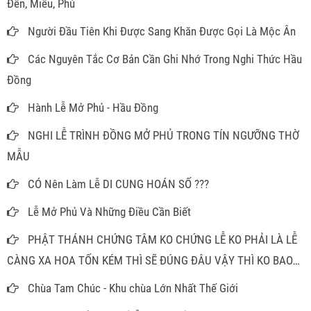
Đền, Miếu, Phủ
Người Đầu Tiên Khi Được Sang Khăn Được Gọi Là Mộc Ân
Các Nguyên Tắc Cơ Bản Cần Ghi Nhớ Trong Nghi Thức Hầu
Đồng
Hành Lễ Mở Phủ - Hầu Đồng
NGHI LỄ TRÌNH ĐỒNG MỞ PHỦ TRONG TÍN NGƯỠNG THỜ
MẪU
CÓ Nên Làm Lễ DI CUNG HOÁN SỐ ???
Lễ Mở Phủ Và Những Điều Cần Biết
PHẬT THÁNH CHỨNG TÂM KO CHỨNG LỄ KO PHẢI LÀ LỄ
CÀNG XA HOA TỐN KÉM THÌ SẼ ĐÚNG ĐÂU VẬY THÌ KO BAO
GIỜ PHẢI MÂM CAO CỖ ĐẦY ĐỂ LÀM GÌ
Chùa Tam Chúc - Khu chùa Lớn Nhất Thế Giới