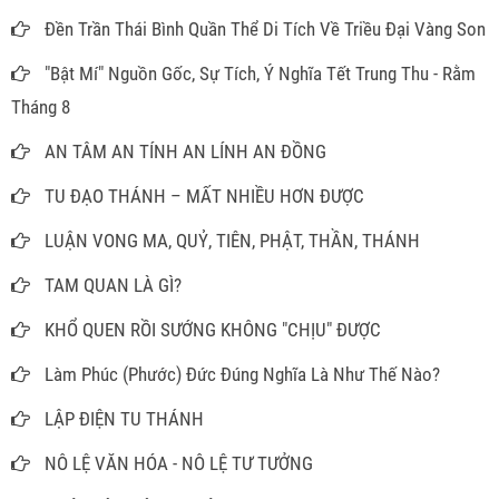
Đền Trần Thái Bình Quần Thể Di Tích Về Triều Đại Vàng Son
"Bật Mí" Nguồn Gốc, Sự Tích, Ý Nghĩa Tết Trung Thu - Rằm
Tháng 8
AN TÂM AN TÍNH AN LÍNH AN ĐỒNG
TU ĐẠO THÁNH – MẤT NHIỀU HƠN ĐƯỢC
LUẬN VONG MA, QUỶ, TIÊN, PHẬT, THẦN, THÁNH
TAM QUAN LÀ GÌ?
KHỔ QUEN RỒI SƯỚNG KHÔNG "CHỊU" ĐƯỢC
Làm Phúc (Phước) Đức Đúng Nghĩa Là Như Thế Nào?
LẬP ĐIỆN TU THÁNH
NÔ LỆ VĂN HÓA - NÔ LỆ TƯ TƯỞNG