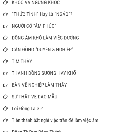
KHÓC VÀ NGỪNG KHÓC
“THỨC TỈNH” Hay Là “NGÁO”?
NGƯỜI CÓ “ÂM PHÚC”
ĐỒNG ÂM KHÓ LÀM VIỆC DƯƠNG
CĂN ĐỒNG "DUYÊN & NGHIỆP"
TÌM THẦY
THANH ĐỒNG SƯỚNG HAY KHỔ
BÀN VỀ NGHIỆP LÀM THẦY
SỰ THẬT VỀ ĐẠO MẪU
Lỗi Đồng Là Gì?
Tiên thánh bắt nghỉ việc trần để làm việc âm