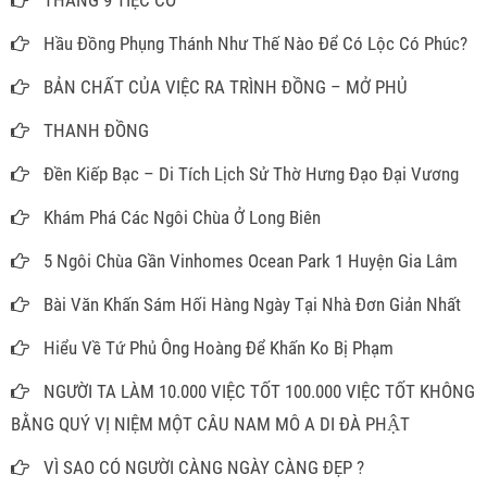
THÁNG 9 TIỆC CÔ
Hầu Đồng Phụng Thánh Như Thế Nào Để Có Lộc Có Phúc?
BẢN CHẤT CỦA VIỆC RA TRÌNH ĐỒNG – MỞ PHỦ
THANH ĐỒNG
Đền Kiếp Bạc – Di Tích Lịch Sử Thờ Hưng Đạo Đại Vương
Khám Phá Các Ngôi Chùa Ở Long Biên
5 Ngôi Chùa Gần Vinhomes Ocean Park 1 Huyện Gia Lâm
Bài Văn Khấn Sám Hối Hàng Ngày Tại Nhà Đơn Giản Nhất
Hiểu Về Tứ Phủ Ông Hoàng Để Khấn Ko Bị Phạm
NGƯỜI TA LÀM 10.000 VIỆC TỐT 100.000 VIỆC TỐT KHÔNG
BẰNG QUÝ VỊ NIỆM MỘT CÂU NAM MÔ A DI ĐÀ PHẬT
VÌ SAO CÓ NGƯỜI CÀNG NGÀY CÀNG ĐẸP ?