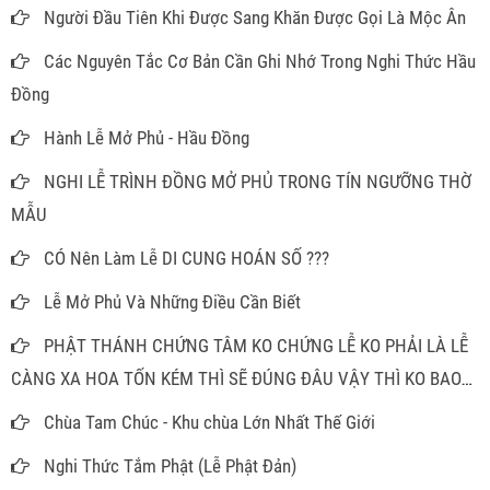
Người Đầu Tiên Khi Được Sang Khăn Được Gọi Là Mộc Ân
Các Nguyên Tắc Cơ Bản Cần Ghi Nhớ Trong Nghi Thức Hầu
Đồng
Hành Lễ Mở Phủ - Hầu Đồng
NGHI LỄ TRÌNH ĐỒNG MỞ PHỦ TRONG TÍN NGƯỠNG THỜ
MẪU
CÓ Nên Làm Lễ DI CUNG HOÁN SỐ ???
Lễ Mở Phủ Và Những Điều Cần Biết
PHẬT THÁNH CHỨNG TÂM KO CHỨNG LỄ KO PHẢI LÀ LỄ
CÀNG XA HOA TỐN KÉM THÌ SẼ ĐÚNG ĐÂU VẬY THÌ KO BAO
GIỜ PHẢI MÂM CAO CỖ ĐẦY ĐỂ LÀM GÌ
Chùa Tam Chúc - Khu chùa Lớn Nhất Thế Giới
Nghi Thức Tắm Phật (Lễ Phật Đản)