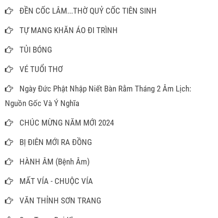
ĐỀN CỐC LÂM...THỜ QUỶ CỐC TIÊN SINH
TỰ MANG KHĂN ÁO ĐI TRÌNH
TỦI BÓNG
VÉ TUỔI THƠ
Ngày Đức Phật Nhập Niết Bàn Rằm Tháng 2 Âm Lịch:
Nguồn Gốc Và Ý Nghĩa
CHÚC MỪNG NĂM MỚI 2024
BỊ ĐIÊN MỚI RA ĐỒNG
HÀNH ÂM (Bệnh Âm)
MẤT VÍA - CHUỘC VÍA
VĂN THỈNH SƠN TRANG