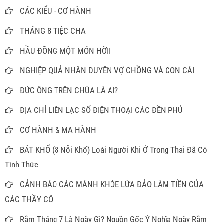
CÁC KIỂU - CƠ HÀNH
THÁNG 8 TIỆC CHA
HẦU ĐỒNG MỘT MÓN HỜII
NGHIỆP QUẢ NHÂN DUYÊN VỢ CHỒNG VÀ CON CÁI
ĐỨC ÔNG TRÊN CHÙA LÀ AI?
ĐỊA CHỈ LIÊN LẠC SỐ ĐIỆN THOẠI CÁC ĐỀN PHỦ
CƠ HÀNH & MA HÀNH
BÁT KHỔ (8 Nỗi Khổ) Loài Người Khi Ở Trong Thai Đã Có
Tình Thức
CẢNH BÁO CÁC MÁNH KHÓE LỪA ĐẢO LÀM TIỀN CỦA
CÁC THẦY CÔ
Rằm Tháng 7 Là Ngày Gì? Nguồn Gốc Ý Nghĩa Ngày Rằm