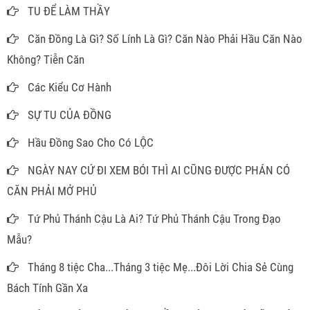
TU ĐỂ LÀM THẦY
Căn Đồng Là Gì? Số Lính Là Gì? Căn Nào Phải Hầu Căn Nào
Không? Tiễn Căn
Các Kiểu Cơ Hành
SỰ TU CỦA ĐỒNG
Hầu Đồng Sao Cho Có LỘC
NGÀY NAY CỨ ĐI XEM BÓI THÌ AI CŨNG ĐƯỢC PHÁN CÓ
CĂN PHẢI MỞ PHỦ
Tứ Phủ Thánh Cậu Là Ai? Tứ Phủ Thánh Cậu Trong Đạo
Mẫu?
Tháng 8 tiệc Cha...Tháng 3 tiệc Mẹ...Đôi Lời Chia Sẻ Cùng
Bách Tính Gần Xa