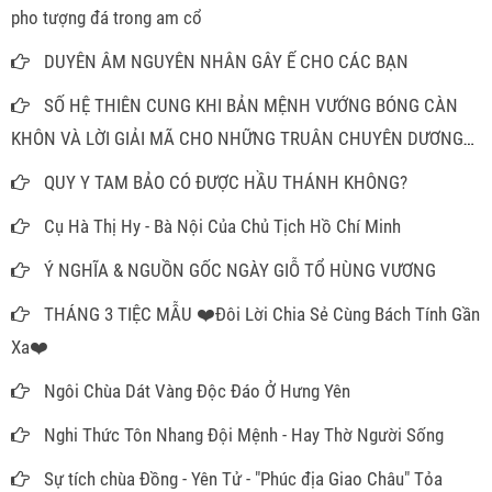
pho tượng đá trong am cổ
DUYÊN ÂM NGUYÊN NHÂN GÂY Ế CHO CÁC BẠN
SỐ HỆ THIÊN CUNG KHI BẢN MỆNH VƯỚNG BÓNG CÀN
KHÔN VÀ LỜI GIẢI MÃ CHO NHỮNG TRUÂN CHUYÊN DƯƠNG
THẾ
QUY Y TAM BẢO CÓ ĐƯỢC HẦU THÁNH KHÔNG?
Cụ Hà Thị Hy - Bà Nội Của Chủ Tịch Hồ Chí Minh
Ý NGHĨA & NGUỒN GỐC NGÀY GIỖ TỔ HÙNG VƯƠNG
THÁNG 3 TIỆC MẪU ❤️Đôi Lời Chia Sẻ Cùng Bách Tính Gần
Xa❤️
Ngôi Chùa Dát Vàng Độc Đáo Ở Hưng Yên
Nghi Thức Tôn Nhang Đội Mệnh - Hay Thờ Người Sống
Sự tích chùa Đồng - Yên Tử - "Phúc địa Giao Châu" Tỏa