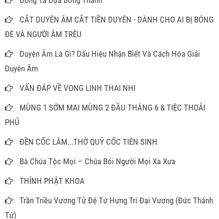
Đồng Tà Dựa Bóng Thánh
CẮT DUYÊN ÂM CẮT TIỀN DUYÊN - DÀNH CHO AI BỊ BÓNG
ĐÈ VÀ NGƯỜI ÂM TRÊU
Duyên Âm Là Gì? Dấu Hiệu Nhận Biết Và Cách Hóa Giải
Duyên Âm
VẤN ĐÁP VỀ VONG LINH THAI NHI
MÙNG 1 SỚM MAI MÙNG 2 ĐẦU THÁNG 6 & TIỆC THOẢI
PHỦ
ĐỀN CỐC LÂM...THỜ QUỶ CỐC TIÊN SINH
Bà Chúa Tộc Mọi – Chúa Bói Người Mọi Xa Xưa
THỈNH PHẬT KHOA
Trần Triều Vương Tử Đệ Tứ Hưng Trí Đại Vương (Đức Thánh
Tứ)