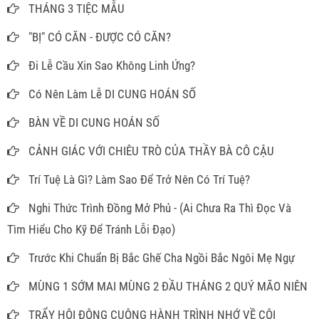
THÁNG 3 TIỆC MẪU
"BỊ" CÓ CĂN - ĐƯỢC CÓ CĂN?
Đi Lễ Cầu Xin Sao Không Linh Ứng?
Có Nên Làm Lễ DI CUNG HOÁN SỐ
BÀN VỀ DI CUNG HOÁN SỐ
CẢNH GIÁC VỚI CHIÊU TRÒ CỦA THẦY BÀ CÔ CẬU
Trí Tuệ Là Gì? Làm Sao Để Trở Nên Có Trí Tuệ?
Nghi Thức Trình Đồng Mở Phủ - (Ai Chưa Ra Thì Đọc Và
Tìm Hiểu Cho Kỹ Để Tránh Lỗi Đạo)
Trước Khi Chuẩn Bị Bắc Ghế Cha Ngồi Bắc Ngôi Mẹ Ngự
MÙNG 1 SỚM MAI MÙNG 2 ĐẦU THÁNG 2 QUÝ MÃO NIÊN
TRẨY HỘI ĐÔNG CUÔNG HÀNH TRÌNH NHỚ VỀ CỘI