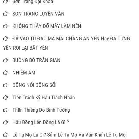
Sơn Trang Đại Khoa
SƠN TRANG LUYỆN VĂN
KHÔNG THẦY ĐỐ MÀY LÀM NÊN
ĐÃ VÀO TU ĐẠO MÀ MÃI CHẲNG AN YÊN Hay ĐÃ TỪNG
YÊN RỒI LẠI BẤT YÊN
BUÔNG BỎ TRẦN GIAN
NHIỄM ÂM
ĐỒNG NỔI ĐỒNG SỔI
Tiên Trách Kỷ Hậu Trách Nhân
Thần Thiêng Do Binh Tướng
Hầu Đồng Lên Đồng Là Gì ?
Lễ Tạ Mộ Là Gì? Sắm Lễ Tạ Mộ Và Văn Khấn Lễ Tạ Mộ