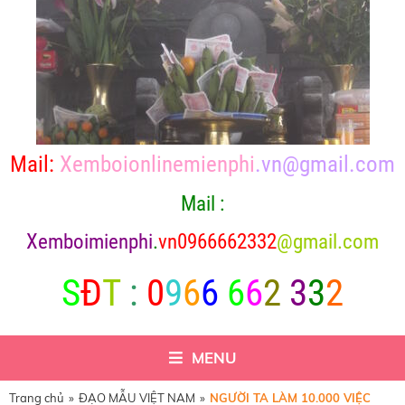
Mail:
Xemboionlinemienphi
.vn@gmail.com
Mail :
X
emboimienphi
.
vn0966662332
@gmail.com
S
Đ
T
:
0
9
6
6
6
6
2
3
3
2
MENU
Trang chủ
»
ĐẠO MẪU VIỆT NAM
»
NGƯỜI TA LÀM 10.000 VIỆC