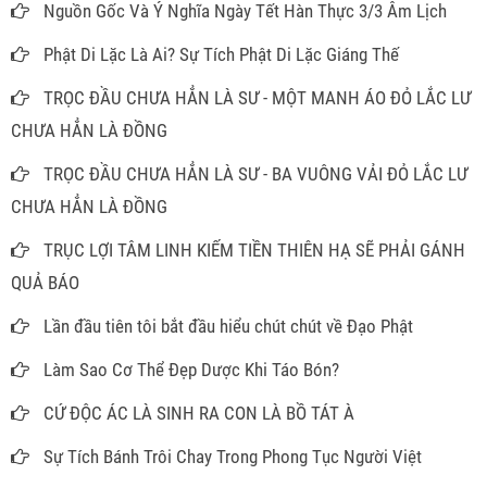
Nguồn Gốc Và Ý Nghĩa Ngày Tết Hàn Thực 3/3 Âm Lịch
Phật Di Lặc Là Ai? Sự Tích Phật Di Lặc Giáng Thế
TRỌC ĐẦU CHƯA HẲN LÀ SƯ - MỘT MANH ÁO ĐỎ LẮC LƯ
CHƯA HẲN LÀ ĐỒNG
TRỌC ĐẦU CHƯA HẲN LÀ SƯ - BA VUÔNG VẢI ĐỎ LẮC LƯ
CHƯA HẲN LÀ ĐỒNG
TRỤC LỢI TÂM LINH KIẾM TIỀN THIÊN HẠ SẼ PHẢI GÁNH
QUẢ BÁO
Lần đầu tiên tôi bắt đầu hiểu chút chút về Đạo Phật
Làm Sao Cơ Thể Đẹp Dược Khi Táo Bón?
CỨ ĐỘC ÁC LÀ SINH RA CON LÀ BỒ TÁT À
Sự Tích Bánh Trôi Chay Trong Phong Tục Người Việt