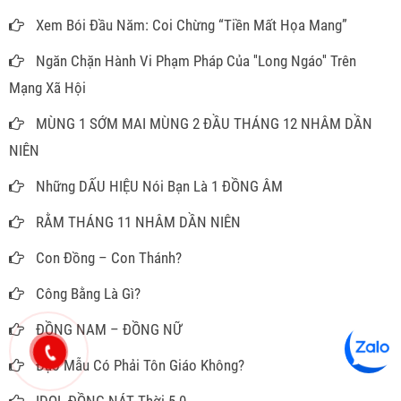
Xem Bói Đầu Năm: Coi Chừng “Tiền Mất Họa Mang”
Ngăn Chặn Hành Vi Phạm Pháp Của ''Long Ngáo'' Trên
Mạng Xã Hội
MÙNG 1 SỚM MAI MÙNG 2 ĐẦU THÁNG 12 NHÂM DẦN
NIÊN
Những DẤU HIỆU Nói Bạn Là 1 ĐỒNG ÂM
RẰM THÁNG 11 NHÂM DẦN NIÊN
Con Đồng – Con Thánh?
Công Bằng Là Gì?
ĐỒNG NAM – ĐỒNG NỮ
Đạo Mẫu Có Phải Tôn Giáo Không?