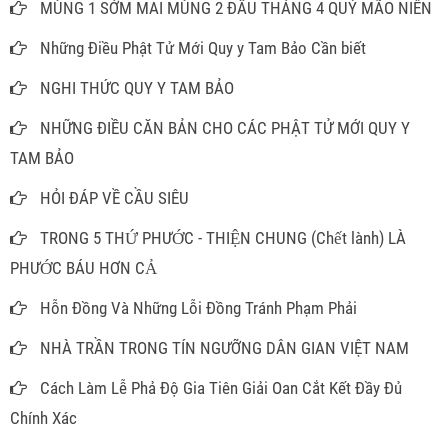
MÙNG 1 SỚM MAI MÙNG 2 ĐẦU THÁNG 4 QUÝ MÃO NIÊN
Những Điều Phật Tử Mới Quy y Tam Bảo Cần biết
NGHI THỨC QUY Y TAM BẢO
NHỮNG ĐIỀU CĂN BẢN CHO CÁC PHẬT TỬ MỚI QUY Y
TAM BẢO
HỎI ĐÁP VỀ CẦU SIÊU
TRONG 5 THỨ PHƯỚC - THIỆN CHUNG (Chết lành) LÀ
PHƯỚC BÁU HƠN CẢ
Hỗn Đồng Và Những Lỗi Đồng Tránh Phạm Phải
NHÀ TRẦN TRONG TÍN NGƯỠNG DÂN GIAN VIỆT NAM
Cách Làm Lễ Phả Độ Gia Tiên Giải Oan Cắt Kết Đầy Đủ
Chính Xác