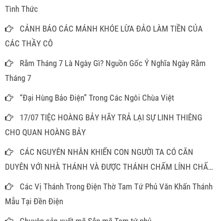
Tình Thức
CẢNH BÁO CÁC MÁNH KHÓE LỪA ĐẢO LÀM TIỀN CỦA
CÁC THẦY CÔ
Rằm Tháng 7 Là Ngày Gì? Nguồn Gốc Ý Nghĩa Ngày Rằm
Tháng 7
“Đại Hùng Bảo Điện” Trong Các Ngôi Chùa Việt
17/07 TIỆC HOÀNG BẢY HÃY TRẢ LẠI SỰ LINH THIÊNG
CHO QUAN HOÀNG BẢY
CÁC NGUYÊN NHÂN KHIẾN CON NGƯỜI TA CÓ CĂN
DUYÊN VỚI NHÀ THÁNH VÀ ĐƯỢC THÁNH CHẤM LÍNH CHẤM
ĐỒNG
Các Vị Thánh Trong Điện Thờ Tam Tứ Phủ Văn Khấn Thánh
Mẫu Tại Đền Điện
Chuyên sản xuất mã Sắp mã Tam tứ phủ