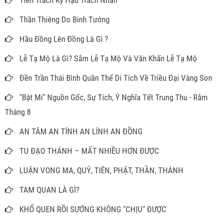
Thần Thiêng Do Binh Tướng
Hầu Đồng Lên Đồng Là Gì ?
Lễ Tạ Mộ Là Gì? Sắm Lễ Tạ Mộ Và Văn Khấn Lễ Tạ Mộ
Đền Trần Thái Bình Quần Thể Di Tích Về Triều Đại Vàng Son
"Bật Mí" Nguồn Gốc, Sự Tích, Ý Nghĩa Tết Trung Thu - Rằm
Tháng 8
AN TÂM AN TÍNH AN LÍNH AN ĐỒNG
TU ĐẠO THÁNH – MẤT NHIỀU HƠN ĐƯỢC
LUẬN VONG MA, QUỶ, TIÊN, PHẬT, THẦN, THÁNH
TAM QUAN LÀ GÌ?
KHỔ QUEN RỒI SƯỚNG KHÔNG "CHỊU" ĐƯỢC