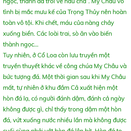
ngọc, thành đá trôi về hầu cha”. Mỵ Châu vô
tình bị mắc mưu kế của Trọng Thủy nên hoàn
toàn vô tội. Khi chết, máu của nàng chảy
xuống biển. Các loài trai, sò ăn vào biến
thành ngọc…
Tuy nhiên, ở Cổ Loa còn lưu truyền một
truyền thuyết khác về công chúa Mỵ Châu và
bức tượng đá. Một thời gian sau khi Mỵ Châu
mất, tự nhiên ở khu đầm Cả xuất hiện một
hòn đá lạ, có người đánh dậm, đánh cả ngày
không được gì, chỉ thấy trong dậm một hòn
đá, vứt xuống nước nhiều lần mà không được
cuối cùng phải vớt hòn đá lên bờ. Hòn đá to