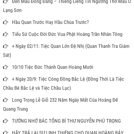
Đền Mẫu Đồng Đăng – Thiêng Liêng Tín Ngưỡng Thờ Mẫu Ở
Lạng Sơn
Hầu Quan Trước Hay Hầu Chúa Trước?
Tiểu Sử Cuộc Đời Đức Vua Phật Hoàng Trần Nhân Tông
+ Ngày 02/11: Tiệc Quan Lớn Đệ Nhị (Quan Thanh Tra Giám
Sát)
10/10 Tiệc Đức Thánh Quan Hoàng Mười
+ Ngày 20/9: Tiệc Công Đồng Bắc Lệ (Đồng Thời Là Tiệc
Chầu Bé Bắc Lệ và Tiệc Chầu Lục)
Long Trọng Lễ Giỗ 232 Năm Ngày Mất Của Hoàng Đế
Quang Trung
TƯỞNG NHỚ BÁC TỔNG BÍ THƯ NGUYỄN PHÚ TRỌNG
HÃY TRẢ LẠI SỰ LINH THIÊNG CHO QUAN HOÀNG BẢY