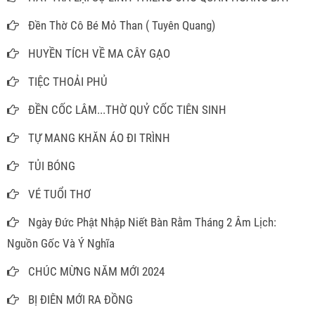
Đền Thờ Cô Bé Mỏ Than ( Tuyên Quang)
HUYỀN TÍCH VỀ MA CÂY GẠO
TIỆC THOẢI PHỦ
ĐỀN CỐC LÂM...THỜ QUỶ CỐC TIÊN SINH
TỰ MANG KHĂN ÁO ĐI TRÌNH
TỦI BÓNG
VÉ TUỔI THƠ
Ngày Đức Phật Nhập Niết Bàn Rằm Tháng 2 Âm Lịch:
Nguồn Gốc Và Ý Nghĩa
CHÚC MỪNG NĂM MỚI 2024
BỊ ĐIÊN MỚI RA ĐỒNG