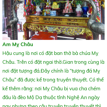
Am Mỵ Châu
Hậu cung là nơi có đặt ban thờ bà chúa Mỵ
Châu. Trên có đặt ngai thờ.Gian trong cùng là
nơi đặt tượng đá.Đây chính là “tượng đá Mỵ
Châu” đã được kể trong truyền thuyết. Có thể
kể thêm rằng: nơi Mỵ Châu bị vua cha chém
đầu là đèo Mộ Dạ thuộc tỉnh Nghệ An ngày
nay nhưng theo câu truyện truyền thuyết thì