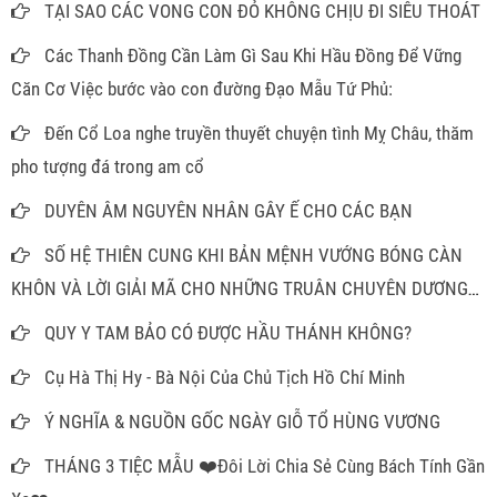
TẠI SAO CÁC VONG CON ĐỎ KHÔNG CHỊU ĐI SIÊU THOÁT
Các Thanh Đồng Cần Làm Gì Sau Khi Hầu Đồng Để Vững
Căn Cơ Việc bước vào con đường Đạo Mẫu Tứ Phủ:
Đến Cổ Loa nghe truyền thuyết chuyện tình Mỵ Châu, thăm
pho tượng đá trong am cổ
DUYÊN ÂM NGUYÊN NHÂN GÂY Ế CHO CÁC BẠN
SỐ HỆ THIÊN CUNG KHI BẢN MỆNH VƯỚNG BÓNG CÀN
KHÔN VÀ LỜI GIẢI MÃ CHO NHỮNG TRUÂN CHUYÊN DƯƠNG
THẾ
QUY Y TAM BẢO CÓ ĐƯỢC HẦU THÁNH KHÔNG?
Cụ Hà Thị Hy - Bà Nội Của Chủ Tịch Hồ Chí Minh
Ý NGHĨA & NGUỒN GỐC NGÀY GIỖ TỔ HÙNG VƯƠNG
THÁNG 3 TIỆC MẪU ❤️Đôi Lời Chia Sẻ Cùng Bách Tính Gần