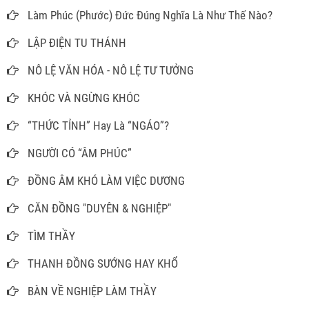
Làm Phúc (Phước) Đức Đúng Nghĩa Là Như Thế Nào?
LẬP ĐIỆN TU THÁNH
NÔ LỆ VĂN HÓA - NÔ LỆ TƯ TƯỞNG
KHÓC VÀ NGỪNG KHÓC
“THỨC TỈNH” Hay Là “NGÁO”?
NGƯỜI CÓ “ÂM PHÚC”
ĐỒNG ÂM KHÓ LÀM VIỆC DƯƠNG
CĂN ĐỒNG "DUYÊN & NGHIỆP"
TÌM THẦY
THANH ĐỒNG SƯỚNG HAY KHỔ
BÀN VỀ NGHIỆP LÀM THẦY