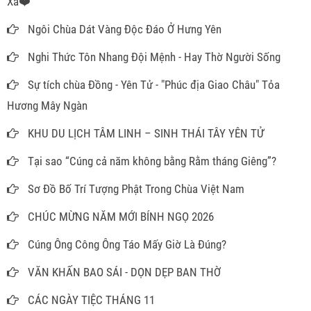
Xa❤️
Ngôi Chùa Dát Vàng Độc Đáo Ở Hưng Yên
Nghi Thức Tôn Nhang Đội Mệnh - Hay Thờ Người Sống
Sự tích chùa Đồng - Yên Tử - "Phúc địa Giao Châu" Tỏa
Hương Mây Ngàn
KHU DU LỊCH TÂM LINH – SINH THÁI TÂY YÊN TỬ
Tại sao “Cúng cả năm không bằng Rằm tháng Giêng”?
Sơ Đồ Bố Trí Tượng Phật Trong Chùa Việt Nam
CHÚC MỪNG NĂM MỚI BÍNH NGỌ 2026
Cúng Ông Công Ông Táo Mấy Giờ Là Đúng?
VĂN KHẤN BAO SÁI - DỌN DẸP BAN THỜ
CÁC NGÀY TIỆC THÁNG 11