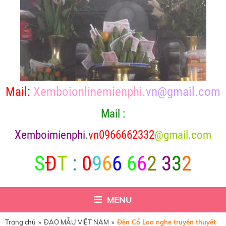
Mail:
Xemboionlinemienphi
.vn@gmail.com
Mail :
X
emboimienphi
.
vn0966662332
@gmail.com
S
Đ
T
:
0
9
6
6
6
6
2
3
3
2
MENU
Trang chủ
»
ĐẠO MẪU VIỆT NAM
»
Đến Cổ Loa nghe truyền thuyết