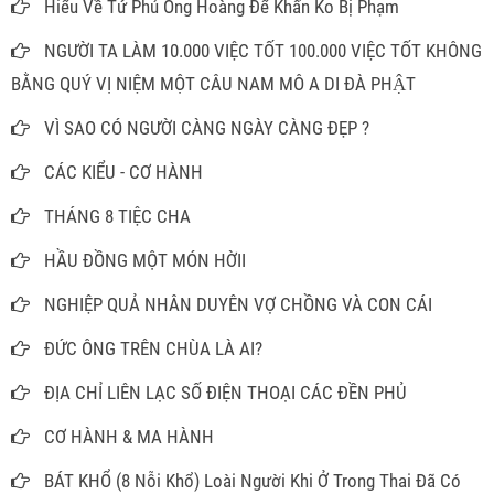
Hiểu Về Tứ Phủ Ông Hoàng Để Khấn Ko Bị Phạm
NGƯỜI TA LÀM 10.000 VIỆC TỐT 100.000 VIỆC TỐT KHÔNG
BẰNG QUÝ VỊ NIỆM MỘT CÂU NAM MÔ A DI ĐÀ PHẬT
VÌ SAO CÓ NGƯỜI CÀNG NGÀY CÀNG ĐẸP ?
CÁC KIỂU - CƠ HÀNH
THÁNG 8 TIỆC CHA
HẦU ĐỒNG MỘT MÓN HỜII
NGHIỆP QUẢ NHÂN DUYÊN VỢ CHỒNG VÀ CON CÁI
ĐỨC ÔNG TRÊN CHÙA LÀ AI?
ĐỊA CHỈ LIÊN LẠC SỐ ĐIỆN THOẠI CÁC ĐỀN PHỦ
CƠ HÀNH & MA HÀNH
BÁT KHỔ (8 Nỗi Khổ) Loài Người Khi Ở Trong Thai Đã Có