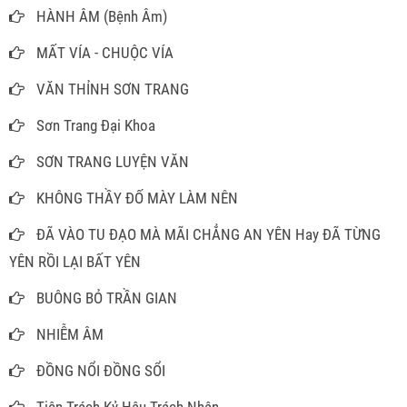
HÀNH ÂM (Bệnh Âm)
MẤT VÍA - CHUỘC VÍA
VĂN THỈNH SƠN TRANG
Sơn Trang Đại Khoa
SƠN TRANG LUYỆN VĂN
KHÔNG THẦY ĐỐ MÀY LÀM NÊN
ĐÃ VÀO TU ĐẠO MÀ MÃI CHẲNG AN YÊN Hay ĐÃ TỪNG
YÊN RỒI LẠI BẤT YÊN
BUÔNG BỎ TRẦN GIAN
NHIỄM ÂM
ĐỒNG NỔI ĐỒNG SỔI
Tiên Trách Kỷ Hậu Trách Nhân