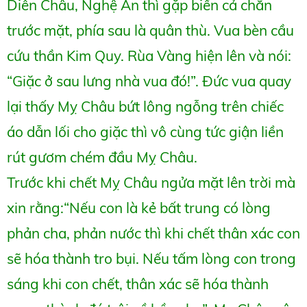
Diễn Châu, Nghệ An thì gặp biển cả chắn
trước mặt, phía sau là quân thù. Vua bèn cầu
cứu thần Kim Quy. Rùa Vàng hiện lên và nói:
“Giặc ở sau lưng nhà vua đó!”. Đức vua quay
lại thấy Mỵ Châu bứt lông ngỗng trên chiếc
áo dẫn lối cho giặc thì vô cùng tức giận liền
rút gươm chém đầu Mỵ Châu.
Trước khi chết Mỵ Châu ngửa mặt lên trời mà
xin rằng:“Nếu con là kẻ bất trung có lòng
phản cha, phản nước thì khi chết thân xác con
sẽ hóa thành tro bụi. Nếu tấm lòng con trong
sáng khi con chết, thân xác sẽ hóa thành