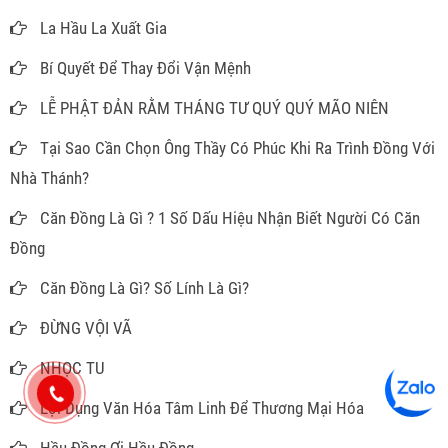
La Hầu La Xuất Gia
Bí Quyết Để Thay Đổi Vận Mệnh
LỄ PHẬT ĐẢN RẰM THÁNG TƯ QUÝ QUÝ MÃO NIÊN
Tại Sao Cần Chọn Ông Thầy Có Phúc Khi Ra Trình Đồng Với
Nhà Thánh?
Căn Đồng Là Gì ? 1 Số Dấu Hiệu Nhận Biết Người Có Căn
Đồng
Căn Đồng Là Gì? Số Lính Là Gì?
ĐỪNG VỘI VÃ
NHỌC TU
Lợi Dụng Văn Hóa Tâm Linh Để Thương Mại Hóa
Hầu Đồng Ơi Hầu Đồng