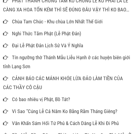
PHẬT THÁNH CHỨNG TÂM KO CHỨNG LỄ KO PHẢI LÀ LỄ
CÀNG XA HOA TỐN KÉM THÌ SẼ ĐÚNG ĐÂU VẬY THÌ KO BAO
GIỜ PHẢI MÂM CAO CỖ ĐẦY ĐỂ LÀM GÌ
Chùa Tam Chúc - Khu chùa Lớn Nhất Thế Giới
Nghi Thức Tắm Phật (Lễ Phật Đản)
Đại Lễ Phật Đản Lịch Sử Và Ý Nghĩa
Tín ngưỡng thờ Thánh Mẫu Liễu Hạnh ở các huyện biên giới
tỉnh Lạng Sơn
CẢNH BÁO CÁC MÁNH KHÓE LỪA ĐẢO LÀM TIỀN CỦA
CÁC THẦY CÔ CẬU
Có bao nhiêu vị Phật, Bồ Tát?
Vì Sao "Cúng Lễ Cả Năm Ko Bằng Rằm Tháng Giêng?
Văn Khấn Sám Hối Tứ Phủ & Cách Dâng Lễ Khi Đi Phủ